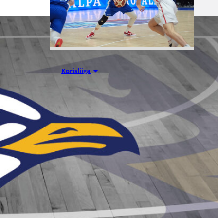
07.08.2026 09:23
Korisliiga
Daniel Dolenc
KTP-Basketin
haaviin
Dolenc on rakentanut pitkän
ammattilaisuran Suomen lisäksi
Ranskassa, Itävallassa,