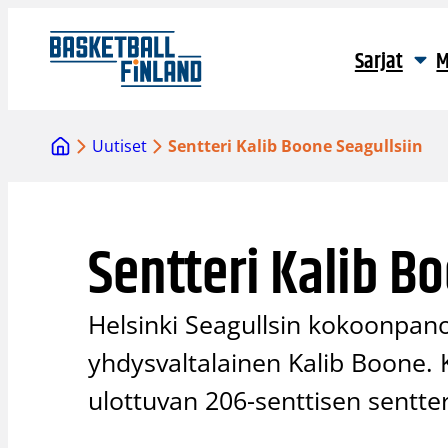
Siirry
sisältöön
Sarjat
M
Uutiset
Sentteri Kalib Boone Seagullsiin
Sentteri Kalib B
Helsinki Seagullsin kokoonpano
yhdysvaltalainen Kalib Boone. K
ulottuvan 206-senttisen sentt