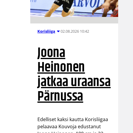
02.08.2026 10:42
Korisliiga
Joona
Heinonen
jatkaa uraansa
Pärnussa
Edelliset kaksi kautta Korisliigaa
pelaavaa Kouvoja edustanut