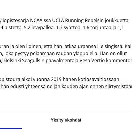
 yliopistosarja NCAA:ssa UCLA Running Rebelsin joukkuetta,
pistettä, 5,2 levypalloa, 1,3 syöttöä, 1,6 torjuntaa ja 1,1
an ja olen iloinen, että hän jatkaa uraansa Helsingissä. Kal
aja, joka pystyy pelaamaan raudan yläpuolella. Hän on ollut
a, Helsinki Seagullsin päävalmentaja Vesa Vertio kommentoi
opistoura alkoi vuonna 2019 hänen kotiosavaltiossaan
a hän edusti yhteensä neljän kauden ajan ennen siirtymistää
pelaamaan samaan joukkueeseen kaksoisveljensä Keylan Boo
ensä viiden kauden aikana komeat 155, mikä on luonut Boonel
ingissä Seagullsin riveissä.
pelaajan vahvuinen. Joukkueeseen kuuluvat: Kalib Boone (US
Yksityiskohdat
ukka Härsilä, Elias Leskinen, Lassi Nikkarinen, Henri