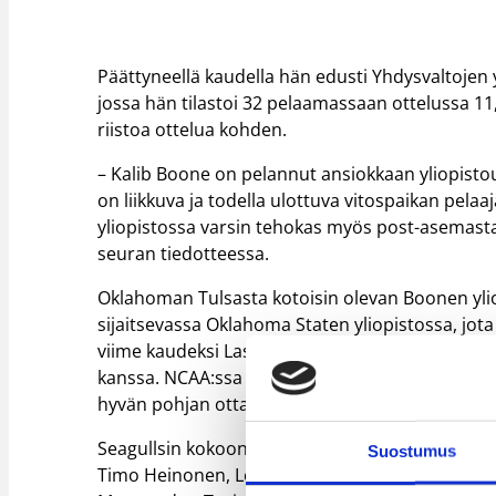
Päättyneellä kaudella hän edusti Yhdysvaltojen
jossa hän tilastoi 32 pelaamassaan ottelussa 11,4 
riistoa ottelua kohden.
– Kalib Boone on pelannut ansiokkaan yliopistour
on liikkuva ja todella ulottuva vitospaikan pela
yliopistossa varsin tehokas myös post-asemast
seuran tiedotteessa.
Oklahoman Tulsasta kotoisin olevan Boonen yli
sijaitsevassa Oklahoma Staten yliopistossa, jot
viime kaudeksi Las Vegasiin, jossa hän pääsi 
kanssa. NCAA:ssa hänelle kertyi otteluita yhte
hyvän pohjan ottaa uran seuraava askel nyt Hels
Seagullsin kokoonpano on tällä hetkellä nyt 12 
Suostumus
Timo Heinonen, Lenni Hervola, Shawn Hopkins, Tu