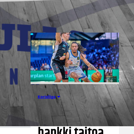
Liettuassa, Romaniassa,
Bosniassa ja viimeksi Islannissa.
05.08.2026 11:34
Korisliiga
Seagulls
hankki taitoa