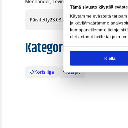
Mennander, Tevin Olison (USA), René Rougeau (US
Tämä sivusto käyttää eväste
Käytämme evästeitä tarjoama
Päivitetty
23.08.2024
ja kävijämäärämme analysoim
kumppaneillemme tietoja siitä
olet antanut heille tai joita o
Kategoriat
Kiellä
Korisliiga
Sarjat