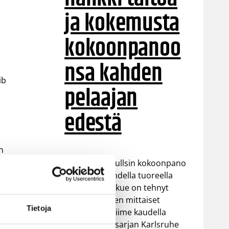
ja kokemusta
kokoonpanoo
nsa kahden
ib
pelaajan
edestä
n
nen
Helsinki Seagullsin kokoonpano
le
vahvistuu kahdella tuoreella
kasvolla. Joukkue on tehnyt
tulevan kauden mittaiset
A),
Tietoja
sopimukset viime kaudella
Saksan ProA-sarjan Karlsruhe