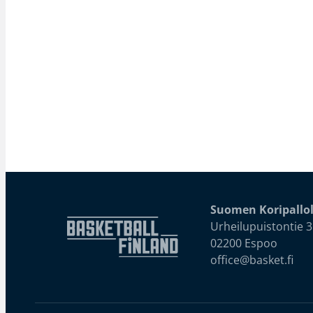
Suomen Koripallol
Urheilupuistontie 3
02200 Espoo
office@basket.fi