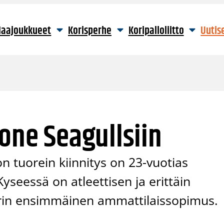
aajoukkueet
Korisperhe
Koripalloliitto
Uutis
oone Seagullsiin
n tuorein kiinnitys on 23-vuotias
yseessä on atleettisen ja erittäin
erin ensimmäinen ammattilaissopimus.