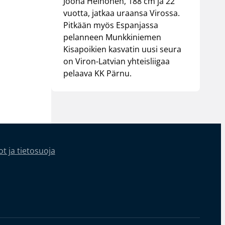
Joona Heinonen, 188 cm ja 22
vuotta, jatkaa uraansa Virossa.
Pitkään myös Espanjassa
pelanneen Munkkiniemen
Kisapoikien kasvatin uusi seura
on Viron-Latvian yhteisliigaa
pelaava KK Pärnu.
t ja tietosuoja