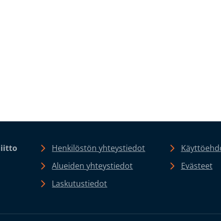
iitto
Henkilöstön yhteystiedot
Käyttöehdo
Alueiden yhteystiedot
Evästeet
Laskutustiedot