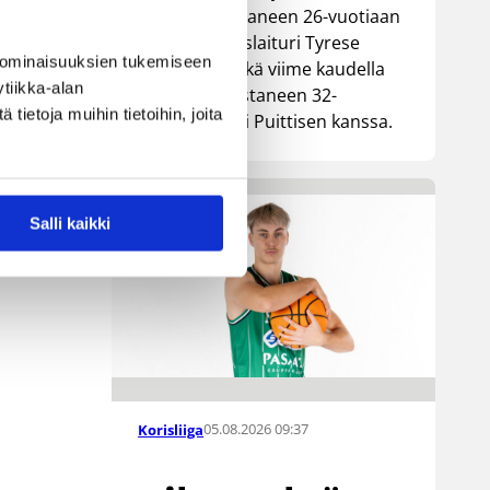
Lionsia edustaneen 26-vuotiaan
yhdysvaltalaislaituri Tyrese
 ominaisuuksien tukemiseen
Williamsin sekä viime kaudella
tiikka-alan
Kouvoja edustaneen 32-
ietoja muihin tietoihin, joita
vuotiaan Timi Puittisen kanssa.
Salli kaikki
05.08.2026 09:37
Korisliiga