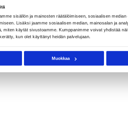
A), Erik Sajantila ja Ricky Waxlax.
itä
mme sisällön ja mainosten räätälöimiseen, sosiaalisen median
iseen. Lisäksi jaamme sosiaalisen median, mainosalan ja analy
, miten käytät sivustoamme. Kumppanimme voivat yhdistää näitä t
n kerätty, kun olet käyttänyt heidän palvelujaan.
Muokkaa