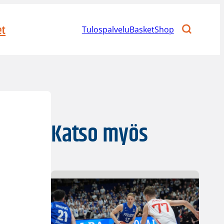
et
Tulospalvelu
BasketShop
Katso myös