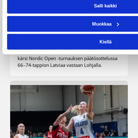
Suomen 15-vuotiaiden poikien
Salli kaikki
maajoukkue päätti Nordic
Open -turnauksen tappioon
Muokkaa
Latviaa vastaan
Kiellä
Suomen 15-vuotiaiden poikien maajoukkue
kärsi Nordic Open -turnauksen päätösottelussa
66–74-tappion Latviaa vastaan Lohjalla.