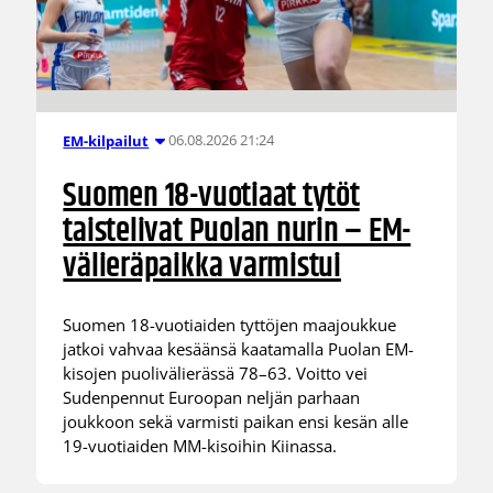
06.08.2026 21:24
EM-kilpailut
Suomen 18-vuotiaat tytöt
taistelivat Puolan nurin – EM-
välieräpaikka varmistui
Suomen 18-vuotiaiden tyttöjen maajoukkue
jatkoi vahvaa kesäänsä kaatamalla Puolan EM-
kisojen puolivälierässä 78–63. Voitto vei
Sudenpennut Euroopan neljän parhaan
joukkoon sekä varmisti paikan ensi kesän alle
19-vuotiaiden MM-kisoihin Kiinassa.