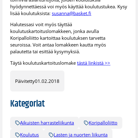
hyödynnettäessä voi myös käyttää koulutustukea. Kysy
lisää koulutuksista:
susanna@basket.fi
Halutessasi voit myös täyttää
koulutuskartoituslomakkeen, jonka avulla
Koripalloliitto kartoittaa koulutuksen tarvetta
seuroissa. Voit antaa lomakkeen kautta myös
palautetta tai esittää kysymyksiä.
Täytä koulutuskartoituslomake
tästä linkistä >>
Päivitetty
01.02.2018
Kategoriat
Aikuisten harrasteliikunta
Koripalloliitto
Koulutus
Lasten ja nuorten liikunta