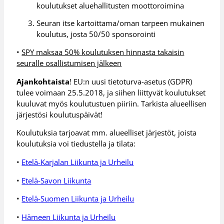
koulutukset aluehallitusten moottoroimina
Seuran itse kartoittama/oman tarpeen mukainen
koulutus, josta 50/50 sponsorointi
•
SPY maksaa 50% koulutuksen hinnasta takaisin
seuralle osallistumisen jälkeen
Ajankohtaista
! EU:n uusi tietoturva-asetus (GDPR)
tulee voimaan 25.5.2018, ja siihen liittyvät koulutukset
kuuluvat myös koulutustuen piiriin. Tarkista alueellisen
järjestösi koulutuspäivät!
Koulutuksia tarjoavat mm. alueelliset järjestöt, joista
koulutuksia voi tiedustella ja tilata:
•
Etelä-Karjalan Liikunta ja Urheilu
•
Etelä-Savon Liikunta
•
Etelä-Suomen Liikunta ja Urheilu
•
Hämeen Liikunta ja Urheilu