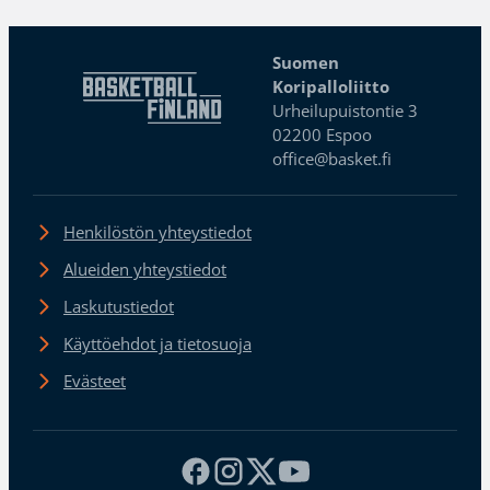
Suomen
Koripalloliitto
Urheilupuistontie 3
02200 Espoo
office@basket.fi
Henkilöstön yhteystiedot
Alueiden yhteystiedot
Laskutustiedot
Käyttöehdot ja tietosuoja
Evästeet