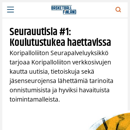
Siirry
sisältöön
Seurauutisia #1:
Koulutustukea haettavissa
Koripalloliiton Seurapalveluyksikkö
tarjoaa Koripalloliiton verkkosivujen
kautta uutisia, tietoiskuja sekä
jäsenseurojensa lähettämiä tarinoita
onnistumisista ja hyviksi havaituista
toimintamalleista.