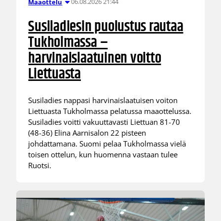
06.08.2026 21:44
Maaottelu
Susiladiesin puolustus rautaa
Tukholmassa –
harvinaislaatuinen voitto
Liettuasta
Susiladies nappasi harvinaislaatuisen voiton
Liettuasta Tukholmassa pelatussa maaottelussa.
Susiladies voitti vakuuttavasti Liettuan 81-70
(48-36) Elina Aarnisalon 22 pisteen
johdattamana. Suomi pelaa Tukholmassa vielä
toisen ottelun, kun huomenna vastaan tulee
Ruotsi.