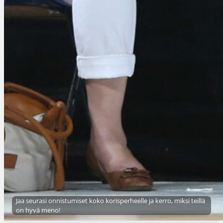
Jaa seurasi onnistumiset koko korisperheelle ja kerro, miksi teillä
on hyvä meno!