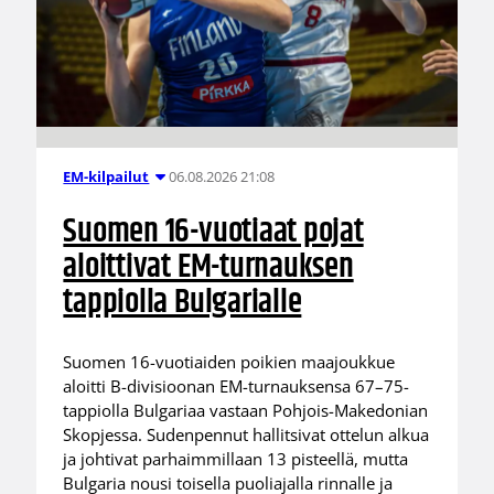
06.08.2026 21:08
EM-kilpailut
Suomen 16-vuotiaat pojat
aloittivat EM-turnauksen
tappiolla Bulgarialle
Suomen 16-vuotiaiden poikien maajoukkue
aloitti B-divisioonan EM-turnauksensa 67–75-
tappiolla Bulgariaa vastaan Pohjois-Makedonian
Skopjessa. Sudenpennut hallitsivat ottelun alkua
ja johtivat parhaimmillaan 13 pisteellä, mutta
Bulgaria nousi toisella puoliajalla rinnalle ja