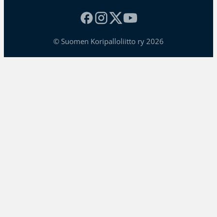
© Suomen Koripalloliitto ry 2026