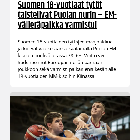
Suomen 18-vuotiaat tytöt
taistelivat Puolan nurin – EM-
välieräpaikka varmistui
Suomen 18-vuotiaiden tyttöjen maajoukkue
jatkoi vahvaa kesäänsä kaatamalla Puolan EM-
kisojen puolivälierässä 78–63. Voitto vei
Sudenpennut Euroopan neljän parhaan
joukkoon sekä varmisti paikan ensi kesän alle
19-vuotiaiden MM-kisoihin Kiinassa.