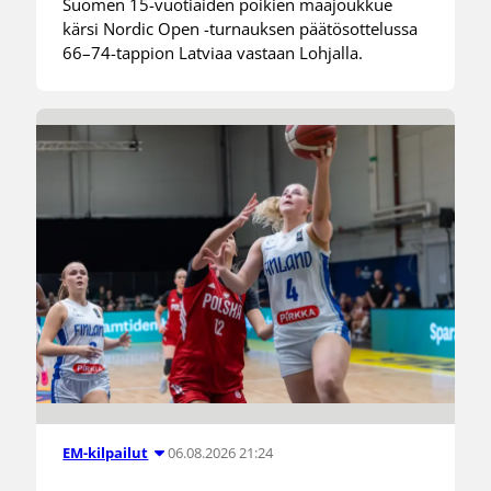
Suomen 15-vuotiaiden poikien maajoukkue
kärsi Nordic Open -turnauksen päätösottelussa
66–74-tappion Latviaa vastaan Lohjalla.
06.08.2026 21:24
EM-kilpailut