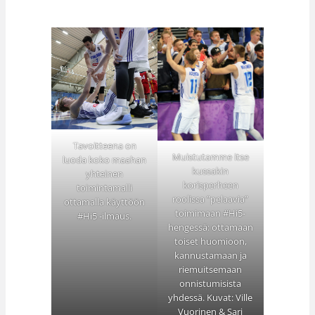
Tavoitteena on
Muistutamme itse
luoda koko maahan
kussakin
yhteinen
korisperheen
toimintamalli
roolissa ”pelaavia”
ottamalla käyttöön
toimimaan #Hi5-
#Hi5 -ilmaus.
hengessä: ottamaan
toiset huomioon,
kannustamaan ja
riemuitsemaan
onnistumisista
yhdessä. Kuvat: Ville
Vuorinen & Sari