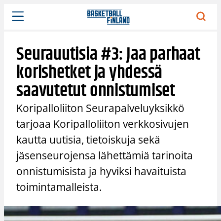
Siirry
sisältöön
Seurauutisia #3: Jaa parhaat
korishetket ja yhdessä
saavutetut onnistumiset
Koripalloliiton Seurapalveluyksikkö
tarjoaa Koripalloliiton verkkosivujen
kautta uutisia, tietoiskuja sekä
jäsenseurojensa lähettämiä tarinoita
onnistumisista ja hyviksi havaituista
toimintamalleista.