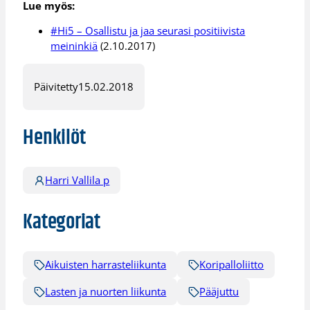
Lue myös:
#Hi5 – Osallistu ja jaa seurasi positiivista
meininkiä
(2.10.2017)
Päivitetty
15.02.2018
Henkilöt
Harri Vallila p
Kategoriat
Aikuisten harrasteliikunta
Koripalloliitto
Lasten ja nuorten liikunta
Pääjuttu