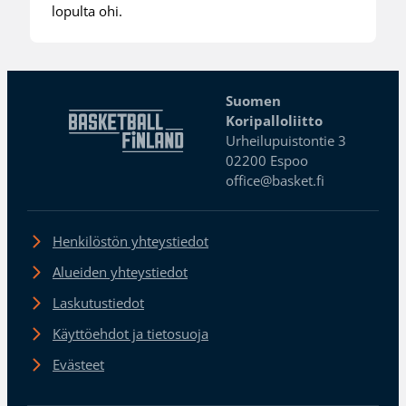
lopulta ohi.
Suomen
Koripalloliitto
Urheilupuistontie 3
02200 Espoo
office@basket.fi
Henkilöstön yhteystiedot
Alueiden yhteystiedot
Laskutustiedot
Käyttöehdot ja tietosuoja
Evästeet