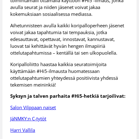
toimintamalli ottamalla käyttöön #Hi5 -ilmaus, jonka
avulla seurat ja niiden jäsenet voivat jakaa
kokemuksiaan sosiaalisessa mediassa.
Aihetunnisteen avulla kaikki koripalloperheen jäsenet
voivat jakaa tapahtumia tai tempauksia, jotka
edesauttavat, opettavat, innostavat, kannustavat,
luovat tai kehittävät hyvän hengen ilmapiiriä
ottelutapahtumissa – kentällä tai sen ulkopuolella.
Koripalloliitto haastaa kaikkia seuratoimijoita
käyttämään #Hi5-ilmausta huomatessaan
ottelutapahtumien yhteydessä positiivista yhdessä
tekemisen meininkiä!
Syksyn ja talven parhaita #Hi5-hetkiä tarjoilivat:
Salon Vilppaan naiset
JäNMKY:n C-tytöt
Harri Vallila