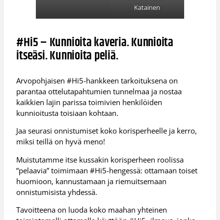
Katainen
#Hi5 – Kunnioita kaveria. Kunnioita
itseäsi. Kunnioita peliä.
Arvopohjaisen #Hi5-hankkeen tarkoituksena on
parantaa ottelutapahtumien tunnelmaa ja nostaa
kaikkien lajin parissa toimivien henkilöiden
kunnioitusta toisiaan kohtaan.
Jaa seurasi onnistumiset koko korisperheelle ja kerro,
miksi teillä on hyvä meno!
Muistutamme itse kussakin korisperheen roolissa
”pelaavia” toimimaan #Hi5-hengessä: ottamaan toiset
huomioon, kannustamaan ja riemuitsemaan
onnistumisista yhdessä.
Tavoitteena on luoda koko maahan yhteinen