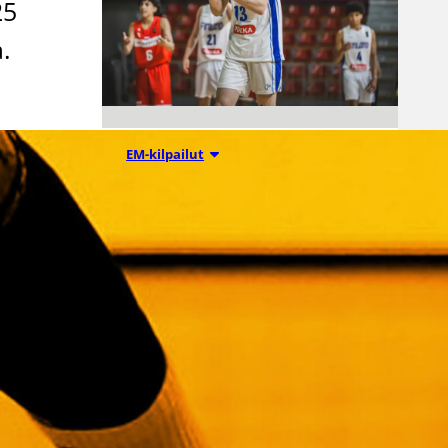
25
.
08.08.2026 00:37
EM-kilpailut
Suomen 16-
vuotiaat pojat
voittivat
Luxemburgin
– EM-kisojen