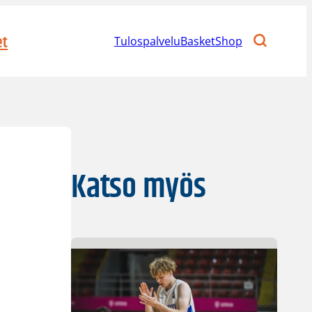
et
Tulospalvelu
BasketShop
Katso myös