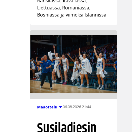
Ranskassa, Itävallassa,
Liettuassa, Romaniassa,
Bosniassa ja viimeksi Islannissa.
06.08.2026 21:44
Maaottelu
Susiladiesin