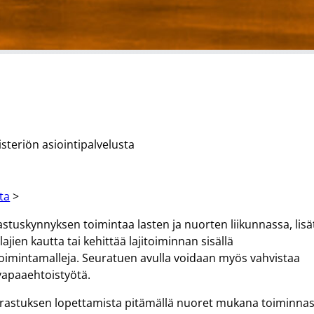
steriön asiointipalvelusta
lta
>
stuskynnyksen toimintaa lasten ja nuorten liikunnassa, lisä
jien kautta tai kehittää lajitoiminnan sisällä
 toimintamalleja. Seuratuen avulla voidaan myös vahvistaa
 vapaaehtoistyötä.
arrastuksen lopettamista pitämällä nuoret mukana toiminna