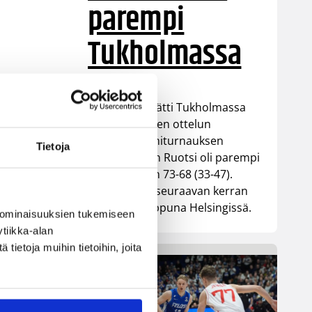
parempi
Tukholmassa
Susiladies päätti Tukholmassa
pelatun kahden ottelun
mittaisen miniturnauksen
Tietoja
tappioon, kun Ruotsi oli parempi
loppulukemin 73-68 (33-47).
Suomi pelaa seuraavan kerran
ensi viikonloppuna Helsingissä.
 ominaisuuksien tukemiseen
tiikka-alan
ietoja muihin tietoihin, joita