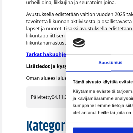
urheilijoina, liikkujina ja seuratoimijoina.
Avustuksella edistetään valtion vuoden 2025 tal
tavoitetta liikunnan aktiivisesta ja osallistavas
lapset ja nuoret. Lisäksi avustuksella edistetä
liikuntapoliittisen selonteon tavoitetta käyttä
liikuntaharrastusten tukemiseen.
Tarkat hakuohjeet ja hakeminen täältä
>
Suostumus
Lisätiedot ja kysymykset
Oman alueesi aluejärjestön yhteystiedot löydät
Tämä sivusto käyttää eväste
Käytämme evästeitä tarjoama
Päivitetty
04.11.2024
ja kävijämäärämme analysoim
kumppaneillemme tietoja siitä
olet antanut heille tai joita o
Kategoriat