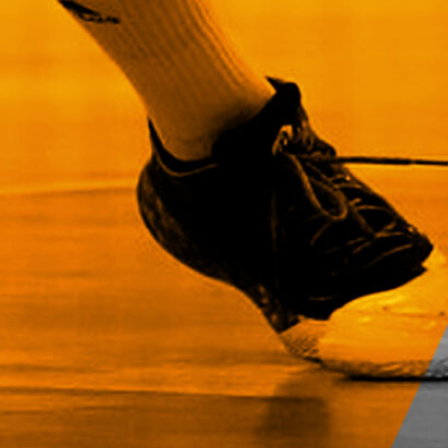
voittotili
aukesi
vakuuttavalla
pelillä
Suomen 16-vuotiaat pojat
ottivat vakuuttavan 85–45-voiton
Luxemburgista B-divisioonan
EM-kilpailuissa johtamalla
ottelua alusta loppuun. Suomi
kohtaa huomenna Ruotsin klo
19.30 Suomen aikaa.