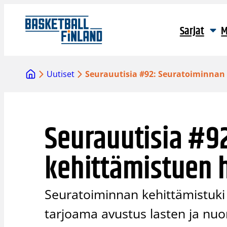
Siirry
sisältöön
Sarjat
M
Uutiset
Seurauutisia #92: Seuratoiminnan
Seurauutisia #9
kehittämistuen 
Seuratoiminnan kehittämistuki 
tarjoama avustus lasten ja nuo