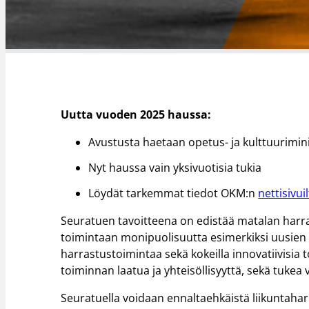
Uutta vuoden 2025 haussa:
Avustusta haetaan opetus- ja kulttuurimini
Nyt haussa vain yksivuotisia tukia
Löydät tarkemmat tiedot OKM:n
nettisivui
Seuratuen tavoitteena on edistää matalan harra
toimintaan monipuolisuutta esimerkiksi uusien la
harrastustoimintaa sekä kokeilla innovatiivisia
toiminnan laatua ja yhteisöllisyyttä, sekä tukea
Seuratuella voidaan ennaltaehkäistä liikuntah