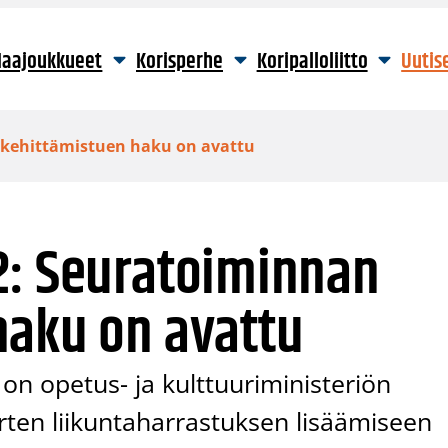
aajoukkueet
Korisperhe
Koripalloliitto
Uutis
 kehittämistuen haku on avattu
2: Seuratoiminnan
haku on avattu
on opetus- ja kulttuuriministeriön
rten liikuntaharrastuksen lisäämiseen