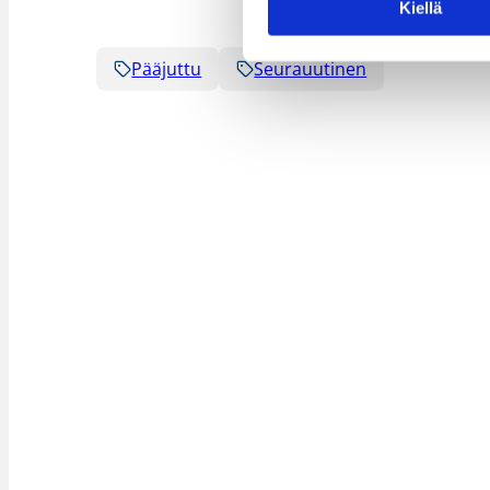
Kiellä
Pääjuttu
Seurauutinen