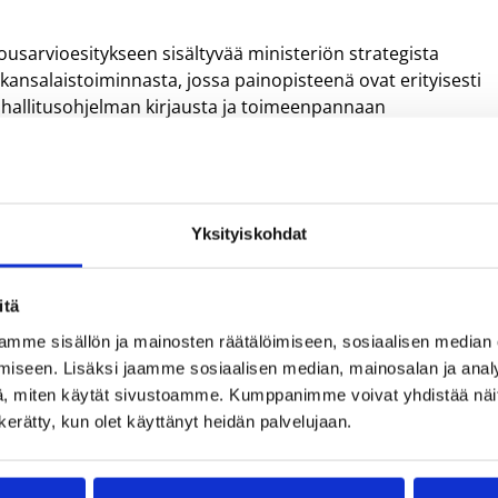
ousarvioesitykseen sisältyvää ministeriön strategista
ta kansalaistoiminnasta, jossa painopisteenä ovat erityisesti
än hallitusohjelman kirjausta ja toimeenpannaan
ä seuratukea myös vähävaraisten perheiden
Yksityiskohdat
täältä
.
itä
mme sisällön ja mainosten räätälöimiseen, sosiaalisen median
iseen. Lisäksi jaamme sosiaalisen median, mainosalan ja analy
, miten käytät sivustoamme. Kumppanimme voivat yhdistää näitä t
n kerätty, kun olet käyttänyt heidän palvelujaan.