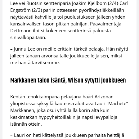
Lee vei Ruotsin sentteriparia Joakim Kjellbom (2/4)-Carl
Engström (2/3) pariin otteeseen pyörähdysliikkeillään
näyttävästi kahville ja toi puolustukseen jälleen yhden
kansainvälisen tason pitkän painijan. Päävalmentaja
Dettmann iloitsi kokeneen sentterinsä paluusta
sinivalkopaitaan.
– Junnu Lee on meille erittäin tärkeä pelaaja. Hän näytti
jälleen tänään arvonsa tälle joukkueelle ja sen, miksi
me häntä tarvitsemme.
Markkanen talon isäntä, Wilson sytytti joukkueen
Kentän tehokkaimpana pelaajana hääri Arizonan
yliopistossa syksyllä kautensa aloittava Lauri ”Machete”
Markkanen, joka osui yhtä lailla korin alta kuin
keskimatkan hyppyheitoillakin ja napsi levypalloja
isännän ottein.
– Lauri on heti kättelyssä joukkueen parhaita heittäjiä