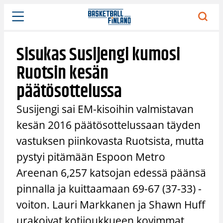
Siirry
sisältöön
Sisukas Susijengi kumosi
Ruotsin kesän
päätösottelussa
Susijengi sai EM-kisoihin valmistavan
kesän 2016 päätösottelussaan täyden
vastuksen piinkovasta Ruotsista, mutta
pystyi pitämään Espoon Metro
Areenan 6,257 katsojan edessä päänsä
pinnalla ja kuittaamaan 69-67 (37-33) -
voiton. Lauri Markkanen ja Shawn Huff
urakoivat kotijoukkueen kovimmat