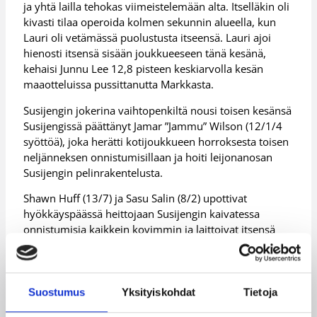
ja yhtä lailla tehokas viimeistelemään alta. Itselläkin oli
kivasti tilaa operoida kolmen sekunnin alueella, kun
Lauri oli vetämässä puolustusta itseensä. Lauri ajoi
hienosti itsensä sisään joukkueeseen tänä kesänä,
kehaisi Junnu Lee 12,8 pisteen keskiarvolla kesän
maaotteluissa pussittanutta Markkasta.
Susijengin jokerina vaihtopenkiltä nousi toisen kesänsä
Susijengissä päättänyt Jamar ”Jammu” Wilson (12/1/4
syöttöä), joka herätti kotijoukkueen horroksesta toisen
neljänneksen onnistumisillaan ja hoiti leijonanosan
Susijengin pelinrakentelusta.
Shawn Huff (13/7) ja Sasu Salin (8/2) upottivat
hyökkäyspäässä heittojaan Susijengin kaivatessa
onnistumisia kaikkein kovimmin ja laittoivat itsensä
puolustuspäässä likoon naarmuja ja mustelmia
kaihtamatta.
Susijengi voitti kesän 2016 aikana pelaamastaan
Suostumus
Yksityiskohdat
Tietoja
seitsemästä ottelusta neljä. Susien leukoihin jäivät