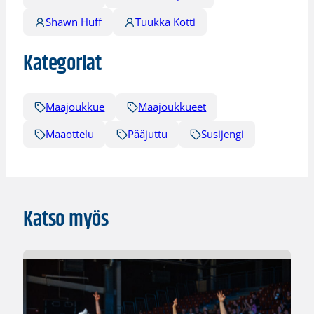
Shawn Huff
Tuukka Kotti
Kategoriat
Maajoukkue
Maajoukkueet
Maaottelu
Pääjuttu
Susijengi
Katso myös