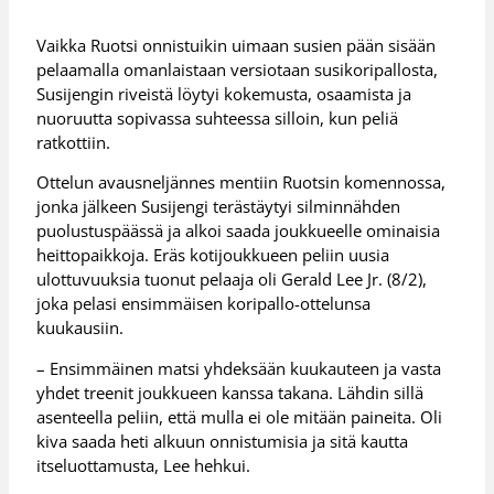
Vaikka Ruotsi onnistuikin uimaan susien pään sisään
pelaamalla omanlaistaan versiotaan susikoripallosta,
Susijengin riveistä löytyi kokemusta, osaamista ja
nuoruutta sopivassa suhteessa silloin, kun peliä
ratkottiin.
Ottelun avausneljännes mentiin Ruotsin komennossa,
jonka jälkeen Susijengi terästäytyi silminnähden
puolustuspäässä ja alkoi saada joukkueelle ominaisia
heittopaikkoja. Eräs kotijoukkueen peliin uusia
ulottuvuuksia tuonut pelaaja oli Gerald Lee Jr. (8/2),
joka pelasi ensimmäisen koripallo-ottelunsa
kuukausiin.
– Ensimmäinen matsi yhdeksään kuukauteen ja vasta
yhdet treenit joukkueen kanssa takana. Lähdin sillä
asenteella peliin, että mulla ei ole mitään paineita. Oli
kiva saada heti alkuun onnistumisia ja sitä kautta
itseluottamusta, Lee hehkui.