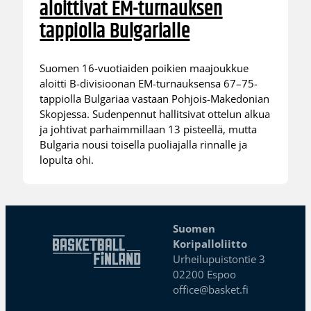
aloittivat EM-turnauksen
tappiolla Bulgarialle
Suomen 16-vuotiaiden poikien maajoukkue
aloitti B-divisioonan EM-turnauksensa 67–75-
tappiolla Bulgariaa vastaan Pohjois-Makedonian
Skopjessa. Sudenpennut hallitsivat ottelun alkua
ja johtivat parhaimmillaan 13 pisteellä, mutta
Bulgaria nousi toisella puoliajalla rinnalle ja
lopulta ohi.
Suomen
Koripalloliitto
Urheilupuistontie 3
02200 Espoo
office@basket.fi