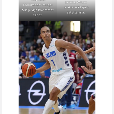
Jammu Wilson
Markkanen” murjoi
urakoi voittajien
Susijengin kovimmat
sytyttäjänä..
tehot.