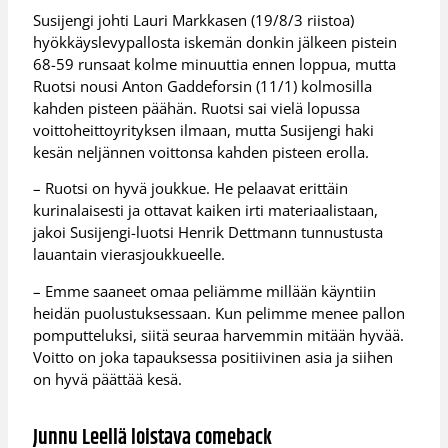
Susijengi johti Lauri Markkasen (19/8/3 riistoa)
hyökkäyslevypallosta iskemän donkin jälkeen pistein
68-59 runsaat kolme minuuttia ennen loppua, mutta
Ruotsi nousi Anton Gaddeforsin (11/1) kolmosilla
kahden pisteen päähän. Ruotsi sai vielä lopussa
voittoheittoyrityksen ilmaan, mutta Susijengi haki
kesän neljännen voittonsa kahden pisteen erolla.
– Ruotsi on hyvä joukkue. He pelaavat erittäin
kurinalaisesti ja ottavat kaiken irti materiaalistaan,
jakoi Susijengi-luotsi Henrik Dettmann tunnustusta
lauantain vierasjoukkueelle.
– Emme saaneet omaa peliämme millään käyntiin
heidän puolustuksessaan. Kun pelimme menee pallon
pomputteluksi, siitä seuraa harvemmin mitään hyvää.
Voitto on joka tapauksessa positiivinen asia ja siihen
on hyvä päättää kesä.
Junnu Leellä loistava comeback