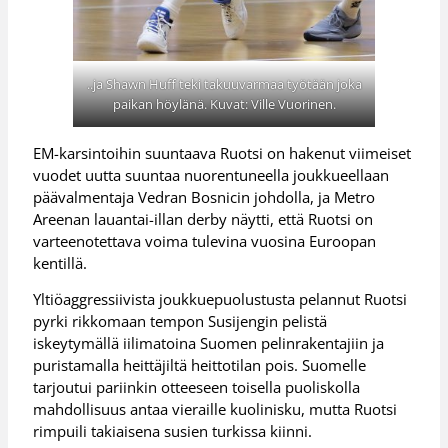
..ja Shawn Huff teki takuuvarmaa työtään joka
paikan höylänä. Kuvat: Ville Vuorinen.
EM-karsintoihin suuntaava Ruotsi on hakenut viimeiset
vuodet uutta suuntaa nuorentuneella joukkueellaan
päävalmentaja Vedran Bosnicin johdolla, ja Metro
Areenan lauantai-illan derby näytti, että Ruotsi on
varteenotettava voima tulevina vuosina Euroopan
kentillä.
Yltiöaggressiivista joukkuepuolustusta pelannut Ruotsi
pyrki rikkomaan tempon Susijengin pelistä
iskeytymällä iilimatoina Suomen pelinrakentajiin ja
puristamalla heittäjiltä heittotilan pois. Suomelle
tarjoutui pariinkin otteeseen toisella puoliskolla
mahdollisuus antaa vieraille kuolinisku, mutta Ruotsi
rimpuili takiaisena susien turkissa kiinni.