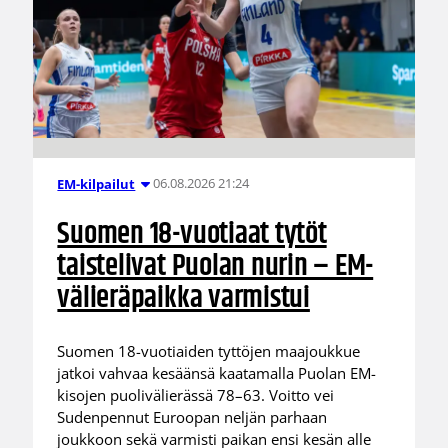
06.08.2026 21:24
EM-kilpailut
Suomen 18-vuotiaat tytöt
taistelivat Puolan nurin – EM-
välieräpaikka varmistui
Suomen 18-vuotiaiden tyttöjen maajoukkue
jatkoi vahvaa kesäänsä kaatamalla Puolan EM-
kisojen puolivälierässä 78–63. Voitto vei
Sudenpennut Euroopan neljän parhaan
joukkoon sekä varmisti paikan ensi kesän alle