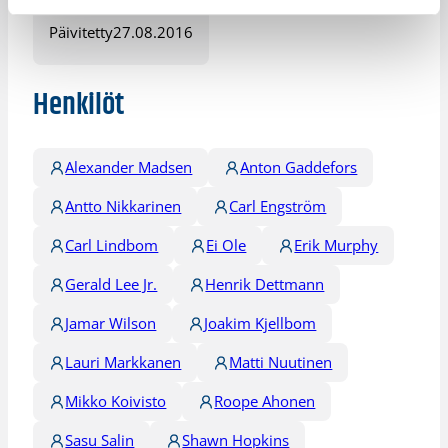
Päivitetty
27.08.2016
Henkilöt
Alexander Madsen
Anton Gaddefors
Antto Nikkarinen
Carl Engström
Carl Lindbom
Ei Ole
Erik Murphy
Gerald Lee Jr.
Henrik Dettmann
Jamar Wilson
Joakim Kjellbom
Lauri Markkanen
Matti Nuutinen
Mikko Koivisto
Roope Ahonen
Sasu Salin
Shawn Hopkins