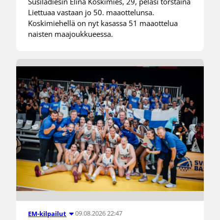
Susiladiesin Elina Koskimies, 29, pelasi torstaina
Liettuaa vastaan jo 50. maaottelunsa.
Koskimiehellä on nyt kasassa 51 maaottelua
naisten maajoukkueessa.
09.08.2026 22:47
EM-kilpailut