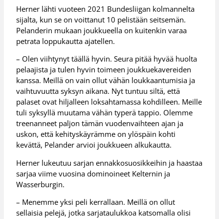
Herner lähti vuoteen 2021 Bundesliigan kolmannelta
sijalta, kun se on voittanut 10 pelistään seitsemän.
Pelanderin mukaan joukkueella on kuitenkin varaa
petrata loppukautta ajatellen.
– Olen viihtynyt täällä hyvin. Seura pitää hyvää huolta
pelaajista ja tulen hyvin toimeen joukkuekavereiden
kanssa. Meillä on vain ollut vähän loukkaantumisia ja
vaihtuvuutta syksyn aikana. Nyt tuntuu siltä, että
palaset ovat hiljalleen loksahtamassa kohdilleen. Meille
tuli syksyllä muutama vähän typerä tappio. Olemme
treenanneet paljon tämän vuodenvaihteen ajan ja
uskon, että kehityskäyrämme on ylöspäin kohti
kevättä, Pelander arvioi joukkueen alkukautta.
Herner lukeutuu sarjan ennakkosuosikkeihin ja haastaa
sarjaa viime vuosina dominoineet Kelternin ja
Wasserburgin.
– Menemme yksi peli kerrallaan. Meillä on ollut
sellaisia pelejä, jotka sarjataulukkoa katsomalla olisi