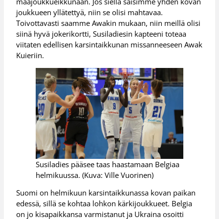
maajoukkueikkunaan. Jos siellä saisimme yhden kovan
joukkueen yllätettyä, niin se olisi mahtavaa.
Toivottavasti saamme Awakin mukaan, niin meillä olisi
siinä hyvä jokerikortti, Susiladiesin kapteeni toteaa
viitaten edellisen karsintaikkunan missanneeseen Awak
Kuieriin.
Susiladies pääsee taas haastamaan Belgiaa
helmikuussa. (Kuva: Ville Vuorinen)
Suomi on helmikuun karsintaikkunassa kovan paikan
edessä, sillä se kohtaa lohkon kärkijoukkueet. Belgia
on jo kisapaikkansa varmistanut ja Ukraina osoitti