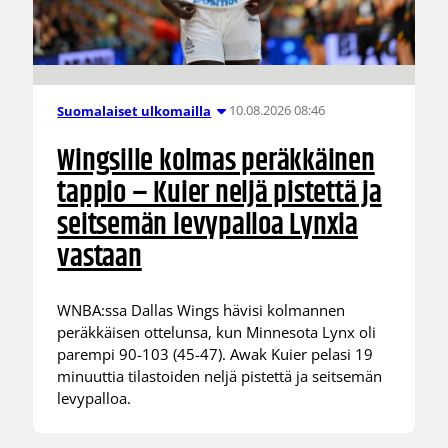
10.08.2026 08:46
Suomalaiset ulkomailla
Wingsille kolmas peräkkäinen
tappio – Kuier neljä pistettä ja
seitsemän levypalloa Lynxia
vastaan
WNBA:ssa Dallas Wings hävisi kolmannen
peräkkäisen ottelunsa, kun Minnesota Lynx oli
parempi 90-103 (45-47). Awak Kuier pelasi 19
minuuttia tilastoiden neljä pistettä ja seitsemän
levypalloa.