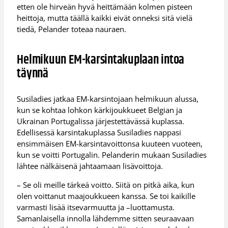
etten ole hirveän hyvä heittämään kolmen pisteen
heittoja, mutta täällä kaikki eivät onneksi sitä vielä
tiedä, Pelander toteaa nauraen.
Helmikuun EM-karsintakuplaan intoa
täynnä
Susiladies jatkaa EM-karsintojaan helmikuun alussa,
kun se kohtaa lohkon kärkijoukkueet Belgian ja
Ukrainan Portugalissa järjestettävässä kuplassa.
Edellisessä karsintakuplassa Susiladies nappasi
ensimmäisen EM-karsintavoittonsa kuuteen vuoteen,
kun se voitti Portugalin. Pelanderin mukaan Susiladies
lähtee nälkäisenä jahtaamaan lisävoittoja.
– Se oli meille tärkeä voitto. Siitä on pitkä aika, kun
olen voittanut maajoukkueen kanssa. Se toi kaikille
varmasti lisää itsevarmuutta ja –luottamusta.
Samanlaisella innolla lähdemme sitten seuraavaan