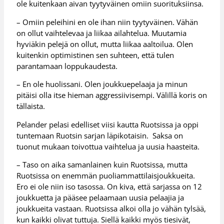
ole kuitenkaan aivan tyytyväinen omiin suorituksiinsa.
– Omiin peleihini en ole ihan niin tyytyväinen. Vähän
on ollut vaihtelevaa ja liikaa ailahtelua. Muutamia
hyviäkin pelejä on ollut, mutta liikaa aaltoilua. Olen
kuitenkin optimistinen sen suhteen, että tulen
parantamaan loppukaudesta.
– En ole huolissani. Olen joukkuepelaaja ja minun
pitäisi olla itse hieman aggressiivisempi. Välillä koris on
tällaista.
Pelander pelasi edelliset viisi kautta Ruotsissa ja oppi
tuntemaan Ruotsin sarjan läpikotaisin. Saksa on
tuonut mukaan toivottua vaihtelua ja uusia haasteita.
– Taso on aika samanlainen kuin Ruotsissa, mutta
Ruotsissa on enemmän puoliammattilaisjoukkueita.
Ero ei ole niin iso tasossa. On kiva, että sarjassa on 12
joukkuetta ja pääsee pelaamaan uusia pelaajia ja
joukkueita vastaan. Ruotsissa alkoi olla jo vähän tylsää,
kun kaikki olivat tuttuja. Siellä kaikki myös tiesivät,