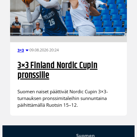
09.08.2026 20:24
3×3
3×3 Finland Nordic Cupin
pronssille
Suomen naiset päättivät Nordic Cupin 3×3-
turnauksen pronssimitaleihin sunnuntaina
päihittämällä Ruotsin 15–12.
Suomen