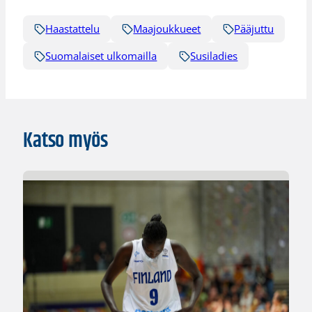
Haastattelu
Maajoukkueet
Pääjuttu
Suomalaiset ulkomailla
Susiladies
Katso myös