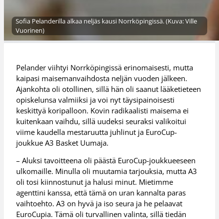
Sofia Pelanderilla alkaa neljäs kausi Norrköpingissä. (Kuva: Ville
Vuorinen)
Pelander viihtyi Norrköpingissä erinomaisesti, mutta
kaipasi maisemanvaihdosta neljän vuoden jälkeen.
Ajankohta oli otollinen, sillä hän oli saanut lääketieteen
opiskelunsa valmiiksi ja voi nyt täysipainoisesti
keskittyä koripalloon. Kovin radikaalisti maisema ei
kuitenkaan vaihdu, sillä uudeksi seuraksi valikoitui
viime kaudella mestaruutta juhlinut ja EuroCup-
joukkue A3 Basket Uumaja.
– Aluksi tavoitteena oli päästä EuroCup-joukkueeseen
ulkomaille. Minulla oli muutamia tarjouksia, mutta A3
oli tosi kiinnostunut ja halusi minut. Mietimme
agenttini kanssa, että tämä on uran kannalta paras
vaihtoehto. A3 on hyvä ja iso seura ja he pelaavat
EuroCupia. Tämä oli turvallinen valinta, sillä tiedän