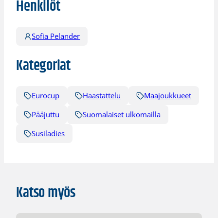
Henkilöt
Sofia Pelander
Kategoriat
Eurocup
Haastattelu
Maajoukkueet
Pääjuttu
Suomalaiset ulkomailla
Susiladies
Katso myös