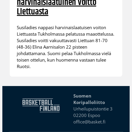
harvinaislaatuinen voitto
Liettuasta
Susiladies nappasi harvinaislaatuisen voiton
Liettuasta Tukholmassa pelatussa maaottelussa.
Susiladies voitti vakuuttavasti Liettuan 81-70
(48-36) Elina Aarnisalon 22 pisteen
johdattamana. Suomi pelaa Tukholmassa vielä
toisen ottelun, kun huomenna vastaan tulee
Ruotsi.
Suomen
Koripalloliitto
Urheilupuistontie 3
02200 Espoo
office@basket.fi