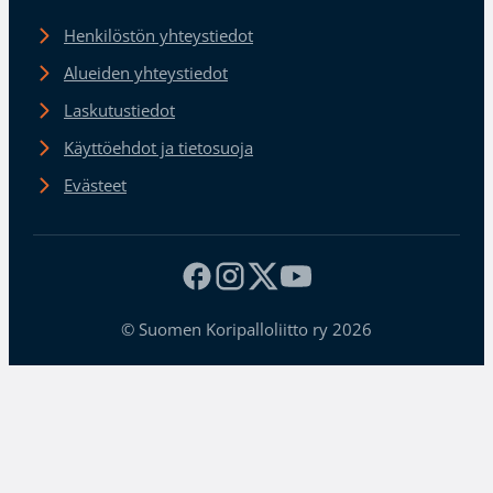
Henkilöstön yhteystiedot
Alueiden yhteystiedot
Laskutustiedot
Käyttöehdot ja tietosuoja
Evästeet
© Suomen Koripalloliitto ry 2026