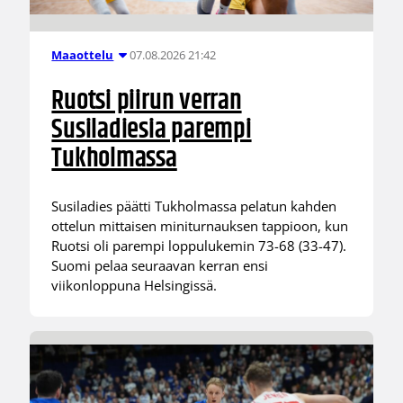
07.08.2026 21:42
Maaottelu
Ruotsi piirun verran
Susiladiesia parempi
Tukholmassa
Susiladies päätti Tukholmassa pelatun kahden
ottelun mittaisen miniturnauksen tappioon, kun
Ruotsi oli parempi loppulukemin 73-68 (33-47).
Suomi pelaa seuraavan kerran ensi
viikonloppuna Helsingissä.