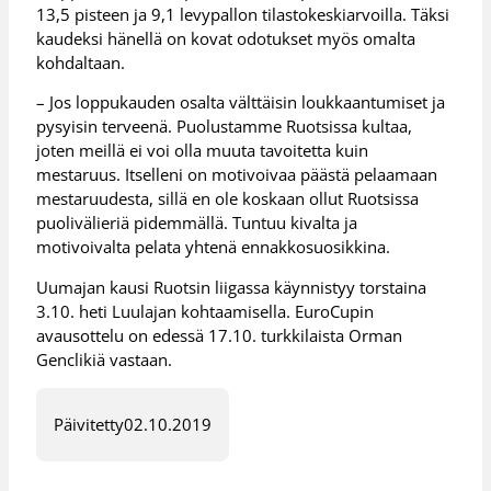
13,5 pisteen ja 9,1 levypallon tilastokeskiarvoilla. Täksi
kaudeksi hänellä on kovat odotukset myös omalta
kohdaltaan.
– Jos loppukauden osalta välttäisin loukkaantumiset ja
pysyisin terveenä. Puolustamme Ruotsissa kultaa,
joten meillä ei voi olla muuta tavoitetta kuin
mestaruus. Itselleni on motivoivaa päästä pelaamaan
mestaruudesta, sillä en ole koskaan ollut Ruotsissa
puolivälieriä pidemmällä. Tuntuu kivalta ja
motivoivalta pelata yhtenä ennakkosuosikkina.
Uumajan kausi Ruotsin liigassa käynnistyy torstaina
3.10. heti Luulajan kohtaamisella. EuroCupin
avausottelu on edessä 17.10. turkkilaista Orman
Genclikiä vastaan.
Päivitetty
02.10.2019