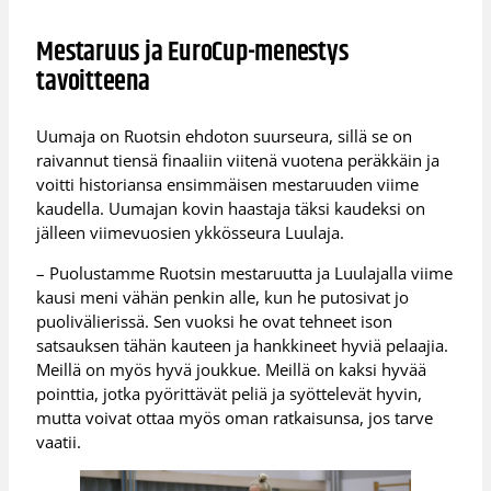
Mestaruus ja EuroCup-menestys
tavoitteena
Uumaja on Ruotsin ehdoton suurseura, sillä se on
raivannut tiensä finaaliin viitenä vuotena peräkkäin ja
voitti historiansa ensimmäisen mestaruuden viime
kaudella. Uumajan kovin haastaja täksi kaudeksi on
jälleen viimevuosien ykkösseura Luulaja.
– Puolustamme Ruotsin mestaruutta ja Luulajalla viime
kausi meni vähän penkin alle, kun he putosivat jo
puolivälierissä. Sen vuoksi he ovat tehneet ison
satsauksen tähän kauteen ja hankkineet hyviä pelaajia.
Meillä on myös hyvä joukkue. Meillä on kaksi hyvää
pointtia, jotka pyörittävät peliä ja syöttelevät hyvin,
mutta voivat ottaa myös oman ratkaisunsa, jos tarve
vaatii.