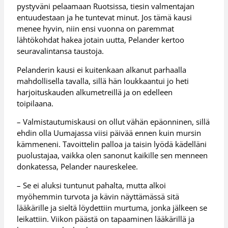
pystyväni pelaamaan Ruotsissa, tiesin valmentajan
entuudestaan ja he tuntevat minut. Jos tämä kausi
menee hyvin, niin ensi vuonna on paremmat
lähtökohdat hakea jotain uutta, Pelander kertoo
seuravalintansa taustoja.
Pelanderin kausi ei kuitenkaan alkanut parhaalla
mahdollisella tavalla, sillä hän loukkaantui jo heti
harjoituskauden alkumetreillä ja on edelleen
toipilaana.
– Valmistautumiskausi on ollut vähän epäonninen, sillä
ehdin olla Uumajassa viisi päivää ennen kuin mursin
kämmeneni. Tavoittelin palloa ja taisin lyödä kädelläni
puolustajaa, vaikka olen sanonut kaikille sen menneen
donkatessa, Pelander naureskelee.
– Se ei aluksi tuntunut pahalta, mutta alkoi
myöhemmin turvota ja kävin näyttämässä sitä
lääkärille ja sieltä löydettiin murtuma, jonka jälkeen se
leikattiin. Viikon päästä on tapaaminen lääkärillä ja