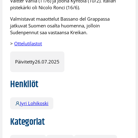
Valtter Varila (11/6) ja Joona Kyntölä (10/2). Italian
pistekärki oli Nicolo Ronci (16/6).
Valmistavat maaottelut Bassano del Grappassa
jatkuvat Suomen osalta huomenna, jolloin
Sudenpennut saa vastaansa Kreikan.
>
Ottelutilastot
Päivitetty
26.07.2025
Henkilöt
Jyri Lohikoski
Kategoriat