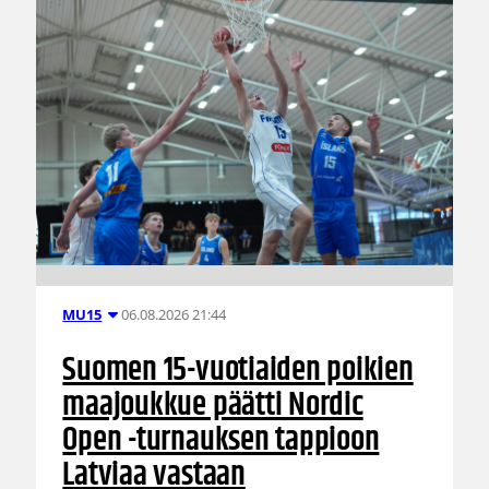
06.08.2026 21:44
MU15
Suomen 15-vuotiaiden poikien
maajoukkue päätti Nordic
Open -turnauksen tappioon
Latviaa vastaan