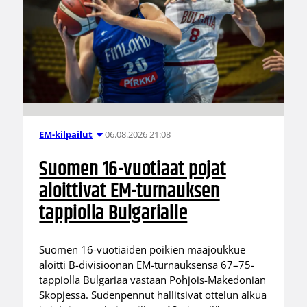
06.08.2026 21:08
EM-kilpailut
Suomen 16-vuotiaat pojat
aloittivat EM-turnauksen
tappiolla Bulgarialle
Suomen 16-vuotiaiden poikien maajoukkue
aloitti B-divisioonan EM-turnauksensa 67–75-
tappiolla Bulgariaa vastaan Pohjois-Makedonian
Skopjessa. Sudenpennut hallitsivat ottelun alkua