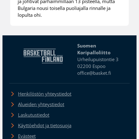
ja johtivat parhaimmillaan 13 pisteellä, mutta
Bulgaria nousi toisella puoliajalla rinnalle ja
lopulta ohi.
Suomen
Koripalloliitto
Urheilupuistontie 3
02200 Espoo
office@basket.fi
Henkilöstön yhteystiedot
Alueiden yhteystiedot
Laskutustiedot
Käyttöehdot ja tietosuoja
Evästeet