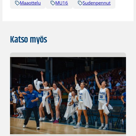
Maaottelu
MU16
Sudenpennut
Katso myös