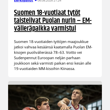
06.08.2026 21:24
EM-kilpailut
Suomen 18-vuotiaat tytöt
taistelivat Puolan nurin – EM-
välieräpaikka varmistui
Suomen 18-vuotiaiden tyttöjen maajoukkue
jatkoi vahvaa kesäänsä kaatamalla Puolan EM-
kisojen puolivälierässä 78–63. Voitto vei
Sudenpennut Euroopan neljän parhaan
joukkoon sekä varmisti paikan ensi kesän alle
19-vuotiaiden MM-kisoihin Kiinassa.