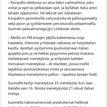
– Koripallo-ottelussa on aina kaksi vaihtoehtoa: joko
voitat ja opit tai pelkästään opit. Ja kyllähän Italia antoi
tänään oppitunnin. He tekivät sen italialaisen
koripallon perinteisillä vahvuuksilla eli pallonpaineella
sekä ajoon ja syöttämiseen perustuvalla pelaamisella,
Suomen päävalmentaja Jyri Lohikoski aloitti.
– Meillä on PM-kisojen jäljiltä kaikenlaisia isoja
haasteita. Olemme yrittäneet ratkaista ne harjoittelun
kautta. Ajoittain pystyimme puolustamaan Italian
ajopeliä pois ja ne hetket pysyimme pelissä mukana.
Valitettavasti menetyksiä, ja erityisesti kahden
miinuksen menetyksiä – eli tilanteet, joissa meille
tapahtuu puolustuksessa moka ja seuraavassa
tilanteessa menetämme pallon – tapahtui tänään liialti.
Suomelle kertyi menetyksiä 33 menetystä, kun taas
Italialle vain 16. Noista menetyksistä 21 olivat Italian
riistoja.
Suomelta kaksinumeroiset pistelukemat heittivät