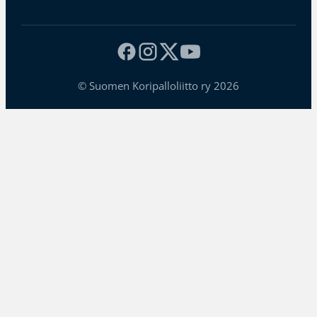
© Suomen Koripalloliitto ry 2026