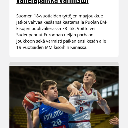
välieräpaikka varmistui
Suomen 18-vuotiaiden tyttöjen maajoukkue
jatkoi vahvaa kesäänsä kaatamalla Puolan EM-
kisojen puolivälierässä 78–63. Voitto vei
Sudenpennut Euroopan neljän parhaan
joukkoon sekä varmisti paikan ensi kesän alle
19-vuotiaiden MM-kisoihin Kiinassa.