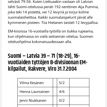
selvästi 79-56. Kuten Liettuaakin vastaan oli Latvian
tähti Suomi-ottelussa peräti 192-senttinen Aija Putnina,
joka teki 14 pistettä, vei 12 levyriä ja torjui kolme
suomalaisheittoa. Kaikki suomalaispelurit jäivät alle
kymmenen pisteen. Tiia Hietanen taisteli 12 levypalloa.
EM-kisoissa 16-vuotiailla tytöillä on tiukka rupeama,
kun ohjelmassa on vielä seitsemän ottelua. Suomen
otteluohjelma kokonaisuudessaan alla.
Suomi – Latvia 39 – 71 (18-29), 16-
vuotiaiden tyttöjen B-divisioonan EM-
kilpailut, Rakvere, Viro 31.7.2004
Vilma Kesänen
5/2
Henna Launiainen
4/6
Jenni Niukkanen
0/2