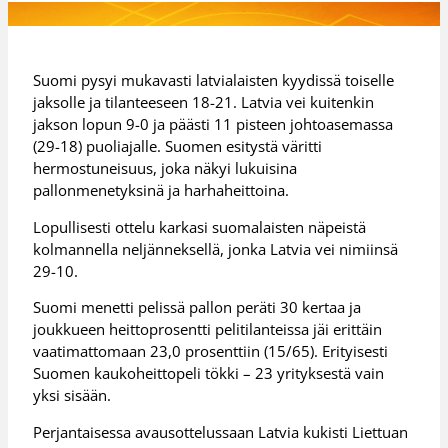
Suomi pysyi mukavasti latvialaisten kyydissä toiselle
jaksolle ja tilanteeseen 18-21. Latvia vei kuitenkin
jakson lopun 9-0 ja päästi 11 pisteen johtoasemassa
(29-18) puoliajalle. Suomen esitystä väritti
hermostuneisuus, joka näkyi lukuisina
pallonmenetyksinä ja harhaheittoina.
Lopullisesti ottelu karkasi suomalaisten näpeistä
kolmannella neljänneksellä, jonka Latvia vei nimiinsä
29-10.
Suomi menetti pelissä pallon peräti 30 kertaa ja
joukkueen heittoprosentti pelitilanteissa jäi erittäin
vaatimattomaan 23,0 prosenttiin (15/65). Erityisesti
Suomen kaukoheittopeli tökki – 23 yrityksestä vain
yksi sisään.
Perjantaisessa avausottelussaan Latvia kukisti Liettuan