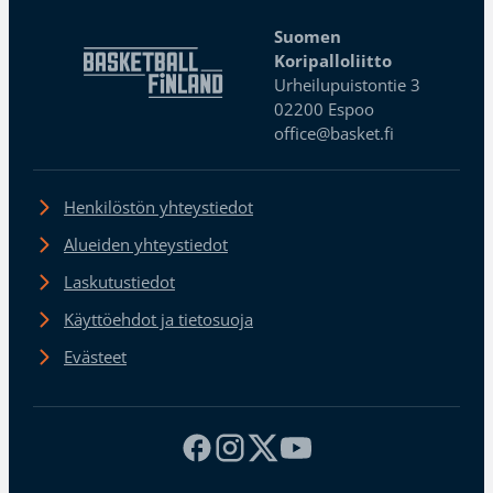
Suomen
Koripalloliitto
Urheilupuistontie 3
02200 Espoo
office@basket.fi
Henkilöstön yhteystiedot
Alueiden yhteystiedot
Laskutustiedot
Käyttöehdot ja tietosuoja
Evästeet