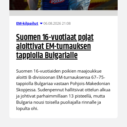
06.08.2026 21:08
EM-kilpailut
Suomen 16-vuotiaat pojat
aloittivat EM-turnauksen
tappiolla Bulgarialle
Suomen 16-vuotiaiden poikien maajoukkue
aloitti B-divisioonan EM-turnauksensa 67–75-
tappiolla Bulgariaa vastaan Pohjois-Makedonian
Skopjessa. Sudenpennut hallitsivat ottelun alkua
ja johtivat parhaimmillaan 13 pisteellä, mutta
Bulgaria nousi toisella puoliajalla rinnalle ja
lopulta ohi.