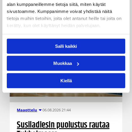
Katso myös
alan kumppaneillemme tietoja siitä, miten käytät
sivustoamme. Kumppanimme voivat yhdistää näitä
tietoja muihin tietoihin, joita olet antanut heille tai joita on
kerätty, kun olet käyttänyt heidän palvelujaan.
Salli kaikki
Muokkaa
Kiellä
06.08.2026 21:44
Maaottelu
Susiladiesin puolustus rautaa