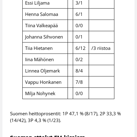
Essi Liljama
3/1
Henna Salomaa
6/1
Tiina Valkeapää
0/0
Johanna Sihvonen
0/1
Tiia Hietanen
6/12
/3 riistoa
Iina Mähönen
0/2
Linnea Oljemark
8/4
Vappu Honkanen
7/8
Milja Nohynek
0/0
Suomen heittoprosentit: 1P 47,1 % (8/17), 2P 33,3 %
(14/42), 3P 4,3 % (1/23).