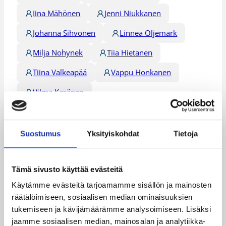
Iina Mähönen
Jenni Niukkanen
Johanna Sihvonen
Linnea Oljemark
Milja Nohynek
Tiia Hietanen
Tiina Valkeapää
Vappu Honkanen
Vilma Kesänen
Kategoriat
Suostumus
Yksityiskohdat
Tietoja
EM-kilpailut
Maajoukkue
Maaottelu
Tämä sivusto käyttää evästeitä
Nuorten EM-kilpailut
Pääjuttu
Käytämme evästeitä tarjoamamme sisällön ja mainosten
räätälöimiseen, sosiaalisen median ominaisuuksien
tukemiseen ja kävijämäärämme analysoimiseen. Lisäksi
jaamme sosiaalisen median, mainosalan ja analytiikka-