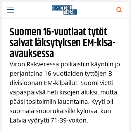
Siirry
sisältöön
Suomen 16-vuotiaat tytöt
saivat läksytyksen EM-kisa-
avauksessa
Viron Rakveressa polkaistiin käyntiin jo
perjantaina 16-vuotiaiden tyttöjen B-
divisioonan EM-kilpailut. Suomi vietti
vapaapäivää heti kisojen aluksi, mutta
pääsi tositoimiin lauantaina. Kyyti oli
suomalaisnuorukaisille kylmää, kun
Latvia vyörytti 71-39-voiton.