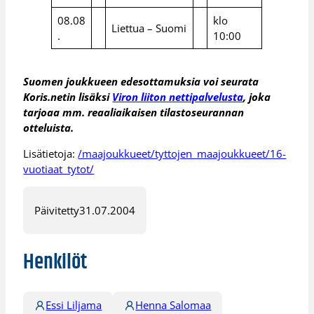
08.08
klo
Liettua – Suomi
.
10:00
Suomen joukkueen edesottamuksia voi seurata
Koris.netin lisäksi
Viron liiton nettipalvelusta
, joka
tarjoaa mm. reaaliaikaisen tilastoseurannan
otteluista.
Lisätietoja:
/maajoukkueet/tyttojen_maajoukkueet/16-
vuotiaat_tytot/
Päivitetty
31.07.2004
Henkilöt
Essi Liljama
Henna Salomaa