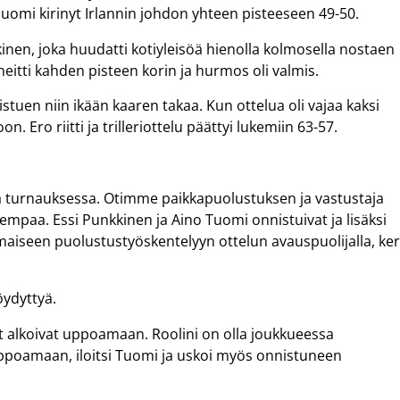
i Suomi kirinyt Irlannin johdon yhteen pisteeseen 49-50.
nen, joka huudatti kotiyleisöä hienolla kolmosella nostaen
itti kahden pisteen korin ja hurmos oli valmis.
nistuen niin ikään kaaren takaa. Kun ottelua oli vajaa kaksi
n. Ero riitti ja trilleriottelu päättyi lukemiin 63-57.
sä turnauksessa. Otimme paikkapuolustuksen ja vastustaja
mpaa. Essi Punkkinen ja Aino Tuomi onnistuivat ja lisäksi
maiseen puolustustyöskentelyyn ottelun avauspuolijalla, ker
öydyttyä.
ot alkoivat uppoamaan. Roolini on olla joukkueessa
ppoamaan, iloitsi Tuomi ja uskoi myös onnistuneen