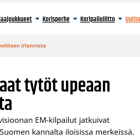
aajoukkueet
Korisperhe
Koripalloliitto
Uutis
oittoon Irlannista
aat tytöt upeaan
ta
visioonan EM-kilpailut jatkuivat
n Suomen kannalta iloisissa merkeissä.