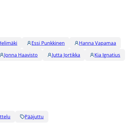
Helimäki
Essi Punkkinen
Hanna Vapamaa
Jonna Haavisto
Jutta Jortikka
Kia Ignatius
ttelu
Pääjuttu