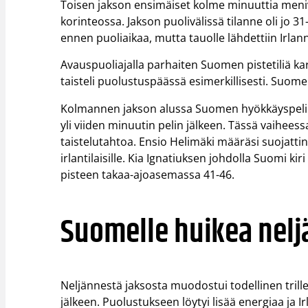
Toisen jakson ensimäiset kolme minuuttia menivä
korinteossa. Jakson puolivälissä tilanne oli jo 
ennen puoliaikaa, mutta tauolle lähdettiin Irlan
Avauspuoliajalla parhaiten Suomen pistetiliä kar
taisteli puolustuspäässä esimerkillisesti. Suom
Kolmannen jakson alussa Suomen hyökkäyspeli o
yli viiden minuutin pelin jälkeen. Tässä vaiheess
taistelutahtoa. Ensio Helimäki määräsi suojatti
irlantilaisille. Kia Ignatiuksen johdolla Suomi kir
pisteen takaa-ajoasemassa 41-46.
Suomelle huikea nelj
Neljännestä jaksosta muodostui todellinen trill
jälkeen. Puolustukseen löytyi lisää energiaa ja I