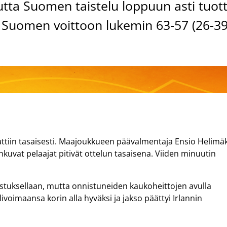
mutta Suomen taistelu loppuun asti tuott
ta Suomen voittoon lukemin 63-57 (26-39
iin tasaisesti. Maajoukkueen päävalmentaja Ensio Helimäk
 uhkuvat pelaajat pitivät ottelun tasaisena. Viiden minuutin
stuksellaan, mutta onnistuneiden kaukoheittojen avulla
livoimaansa korin alla hyväksi ja jakso päättyi Irlannin