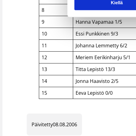
Kiellä
8
Iina Immonen 0/1
9
Hanna Vapamaa 1/5
10
Essi Punkkinen 9/3
11
Johanna Lemmetty 6/2
12
Meriem Eerikinharju 5/1
13
Titta Lepistö 13/3
14
Jonna Haavisto 2/5
15
Eeva Lepistö 0/0
Päivitetty
08.08.2006