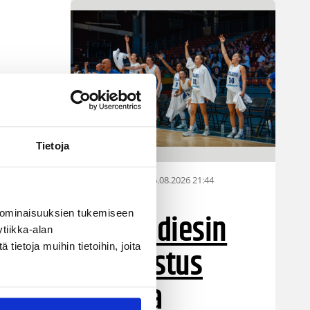
Tietoja
06.08.2026 21:44
Maaottelu
Susiladiesin
 ominaisuuksien tukemiseen
tiikka-alan
puolustus
ietoja muihin tietoihin, joita
rautaa