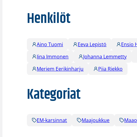
Henkilöt
Aino Tuomi
Eeva Lepistö
Ensio 
Iina Immonen
Johanna Lemmetty
Meriem Eerikinharju
Piia Riekko
Kategoriat
EM-karsinnat
Maajoukkue
Maao