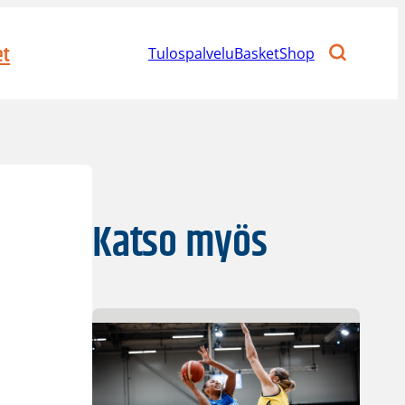
et
Tulospalvelu
BasketShop
Katso myös