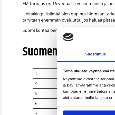
EM-turnaus on 16-vuotiaille ensimmäinen ja on o
– Ainakin pelisilmää olen oppinut hiomaan tar
tarvitaan enemmän oveluutta, jos haluaa pistää 
Suomi kohtaa perjantaina Islannin Hipposhalliss
Suomen pisteet ja lev
Suostumus
Tämä sivusto käyttää eväste
#
Nimi
Käytämme evästeitä tarjoama
4
Piia Riekko 0/1
ja kävijämäärämme analysoim
kumppaneillemme tietoja siitä
5
Jutta Jortikka 5/3
olet antanut heille tai joita o
6
Aino Tuomi 12/0
7
Kia Ignatius 10/2