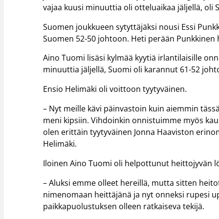
vajaa kuusi minuuttia oli otteluaikaa jäljellä, ol
Suomen joukkueen sytyttäjäksi nousi Essi Punkki
Suomen 52-50 johtoon. Heti perään Punkkinen he
Aino Tuomi lisäsi kylmää kyytiä irlantilaisille on
minuuttia jäljellä, Suomi oli karannut 61-52 johtoo
Ensio Helimäki oli voittoon tyytyväinen.
– Nyt meille kävi päinvastoin kuin aiemmin täs
meni kipsiin. Vihdoinkin onnistuimme myös kaue
olen erittäin tyytyväinen Jonna Haaviston erino
Helimäki.
Iloinen Aino Tuomi oli helpottunut heittojyvän l
– Aluksi emme olleet hereillä, mutta sitten heit
nimenomaan heittäjänä ja nyt onneksi rupesi u
paikkapuolustuksen olleen ratkaiseva tekijä.