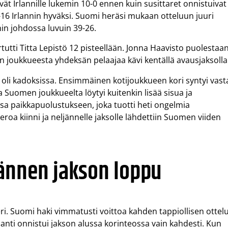
t Irlannille lukemin 10-0 ennen kuin susittaret onnistuivat
31-16 Irlannin hyväksi. Suomi heräsi mukaan otteluun juuri
nin johdossa luvuin 39-26.
tutti Titta Lepistö 12 pisteellään. Jonna Haavisto puolestaa
en joukkueesta yhdeksän pelaajaa kävi kentällä avausjaksolla
li kadoksissa. Ensimmäinen kotijoukkueen kori syntyi vast
a Suomen joukkueelta löytyi kuitenkin lisää sisua ja
nsa paikkapuolustukseen, joka tuotti heti ongelmia
i eroa kiinni ja neljännelle jaksolle lähdettiin Suomen viiden
ännen jakson loppu
eri. Suomi haki vimmatusti voittoa kahden tappiollisen ottel
rlanti onnistui jakson alussa korinteossa vain kahdesti. Kun