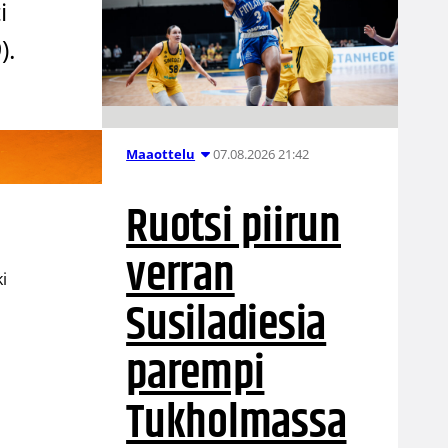
i
).
07.08.2026 21:42
Maaottelu
Ruotsi piirun
verran
i
Susiladiesia
parempi
Tukholmassa