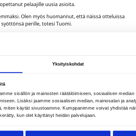
pettanut pelaajille uusia asioita.
kemmaksi. Olen myös huomannut, että näissä otteluissa
syöttönsä perille, totesi Tuomi.
a klo 19:00.
ypallot
Yksityiskohdat
itä
mme sisällön ja mainosten räätälöimiseen, sosiaalisen median
iseen. Lisäksi jaamme sosiaalisen median, mainosalan ja analy
, miten käytät sivustoamme. Kumppanimme voivat yhdistää näitä t
n kerätty, kun olet käyttänyt heidän palvelujaan.