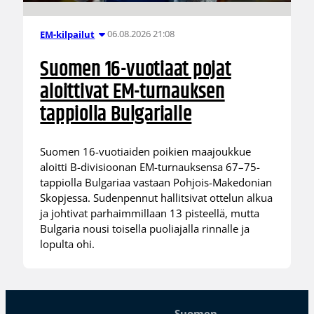
06.08.2026 21:08
EM-kilpailut
Suomen 16-vuotiaat pojat
aloittivat EM-turnauksen
tappiolla Bulgarialle
Suomen 16-vuotiaiden poikien maajoukkue
aloitti B-divisioonan EM-turnauksensa 67–75-
tappiolla Bulgariaa vastaan Pohjois-Makedonian
Skopjessa. Sudenpennut hallitsivat ottelun alkua
ja johtivat parhaimmillaan 13 pisteellä, mutta
Bulgaria nousi toisella puoliajalla rinnalle ja
lopulta ohi.
Suomen