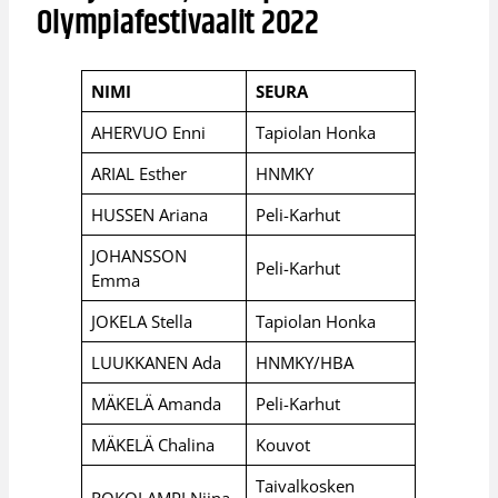
Olympiafestivaalit 2022
NIMI
SEURA
AHERVUO Enni
Tapiolan Honka
ARIAL Esther
HNMKY
HUSSEN Ariana
Peli-Karhut
JOHANSSON
Peli-Karhut
Emma
JOKELA Stella
Tapiolan Honka
LUUKKANEN Ada
HNMKY/HBA
MÄKELÄ Amanda
Peli-Karhut
MÄKELÄ Chalina
Kouvot
Taivalkosken
ROKOLAMPI Niina