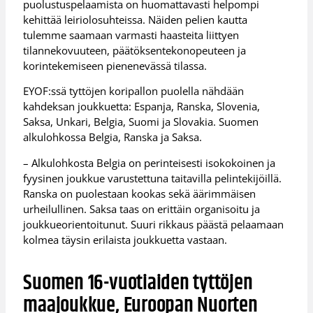
puolustuspelaamista on huomattavasti helpompi
kehittää leiriolosuhteissa. Näiden pelien kautta
tulemme saamaan varmasti haasteita liittyen
tilannekovuuteen, päätöksentekonopeuteen ja
korintekemiseen pienenevässä tilassa.
EYOF:ssä tyttöjen koripallon puolella nähdään
kahdeksan joukkuetta: Espanja, Ranska, Slovenia,
Saksa, Unkari, Belgia, Suomi ja Slovakia. Suomen
alkulohkossa Belgia, Ranska ja Saksa.
– Alkulohkosta Belgia on perinteisesti isokokoinen ja
fyysinen joukkue varustettuna taitavilla pelintekijöillä.
Ranska on puolestaan kookas sekä äärimmäisen
urheilullinen. Saksa taas on erittäin organisoitu ja
joukkueorientoitunut. Suuri rikkaus päästä pelaamaan
kolmea täysin erilaista joukkuetta vastaan.
Suomen 16-vuotiaiden tyttöjen
maajoukkue, Euroopan Nuorten