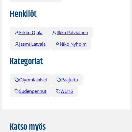
Henkilöt
Erkko Ojala
Ilkka Palviainen
Jasmi Latvala
Niko Nyholm
Kategoriat
Olympialaiset
Pääjuttu
Sudenpennut
WU16
Katso myös