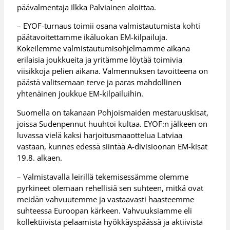
päävalmentaja Ilkka Palviainen aloittaa.
– EYOF-turnaus toimii osana valmistautumista kohti
päätavoitettamme ikäluokan EM-kilpailuja.
Kokeilemme valmistautumisohjelmamme aikana
erilaisia joukkueita ja yritämme löytää toimivia
viisikkoja pelien aikana. Valmennuksen tavoitteena on
päästä valitsemaan terve ja paras mahdollinen
yhtenäinen joukkue EM-kilpailuihin.
Suomella on takanaan Pohjoismaiden mestaruuskisat,
joissa Sudenpennut huuhtoi kultaa. EYOF:n jälkeen on
luvassa vielä kaksi harjoitusmaaottelua Latviaa
vastaan, kunnes edessä siintää A-divisioonan EM-kisat
19.8. alkaen.
– Valmistavalla leirillä tekemisessämme olemme
pyrkineet olemaan rehellisiä sen suhteen, mitkä ovat
meidän vahvuutemme ja vastaavasti haasteemme
suhteessa Euroopan kärkeen. Vahvuuksiamme eli
kollektiivista pelaamista hyökkäyspäässä ja aktiivista