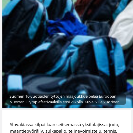
Suomen 16-vuotiaiden tyttöjen maajoukkue pelaa Euroopan
Nuorten Olympiafestivaaleilla ensi viikolla. Kuva: Ville Vuorinen.
Slovakiassa kilpaillaan seitsemässä yksilölajissa: judo,
maantiepyöräily, sulkapallo, telinevoimistelu, tennis,