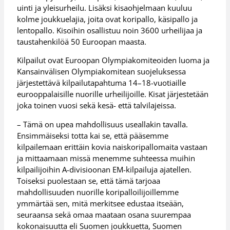
uinti ja yleisurheilu. Lisäksi kisaohjelmaan kuuluu
kolme joukkuelajia, joita ovat koripallo, käsipallo ja
lentopallo. Kisoihin osallistuu noin 3600 urheilijaa ja
taustahenkilöä 50 Euroopan maasta.
Kilpailut ovat Euroopan Olympiakomiteoiden luoma ja
Kansainvälisen Olympiakomitean suojeluksessa
järjestettävä kilpailutapahtuma 14–18-vuotiaille
eurooppalaisille nuorille urheilijoille. Kisat järjestetään
joka toinen vuosi sekä kesä- että talvilajeissa.
– Tämä on upea mahdollisuus useallakin tavalla.
Ensimmäiseksi totta kai se, että pääsemme
kilpailemaan erittäin kovia naiskoripallomaita vastaan
ja mittaamaan missä menemme suhteessa muihin
kilpailijoihin A-divisioonan EM-kilpailuja ajatellen.
Toiseksi puolestaan se, että tämä tarjoaa
mahdollisuuden nuorille koripalloilijoillemme
ymmärtää sen, mitä merkitsee edustaa itseään,
seuraansa sekä omaa maataan osana suurempaa
kokonaisuutta eli Suomen joukkuetta, Suomen