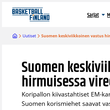
Siirry
sisältöön
Sarjat
M
Uutiset
Suomen keskiviikkoinen vastus hi
Suomen keskivii
hirmuisessa vir
Koripallon kiivastahtiset EM-kar
Suomen korismiehet saavat va