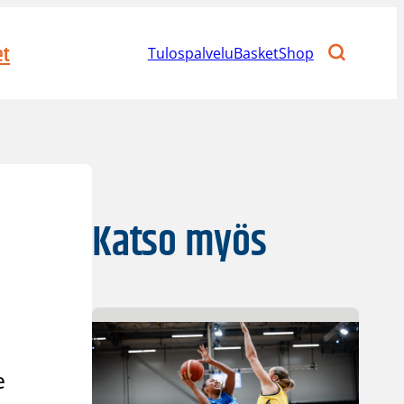
et
Tulospalvelu
BasketShop
Katso myös
e