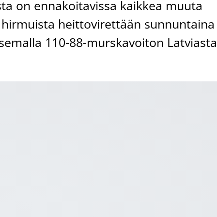
lusta on ennakoitavissa kaikkea muuta
ti hirmuista heittovirettään sunnuntaina
oksemalla 110-88-murskavoiton Latviasta