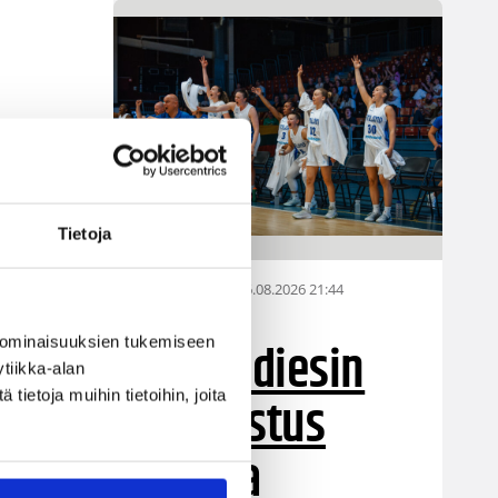
Tietoja
06.08.2026 21:44
Maaottelu
Susiladiesin
 ominaisuuksien tukemiseen
tiikka-alan
puolustus
ietoja muihin tietoihin, joita
rautaa