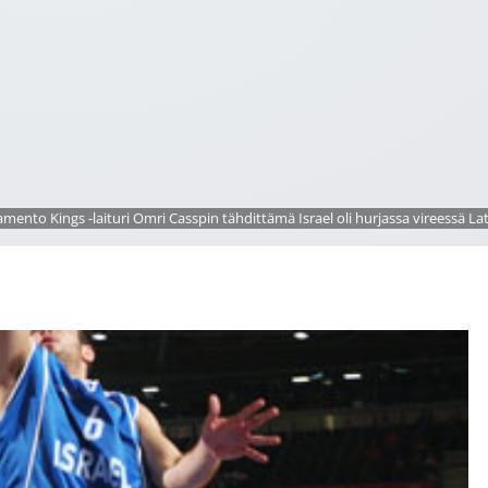
amento Kings -laituri Omri Casspin tähdittämä Israel oli hurjassa vireessä La