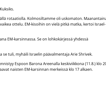
Kuksiks.
vällä rotaatiolla. Kolmosiltamme oli uskomaton. Maanantain
kea ottelu. EM-kisoihin on vielä pitkä matka, kertoi Israel-
uhtaana EM-karsinnassa. Se on lohkokärjessä yhdessä
a se tuli, myhäili Israelin päävalmentaja Arie Shrivek.
nnistyy Espoon Barona Areenalla keskiviikkona (11.8.) klo 2
avat naisten EM-karsinnan merkeissä klo 17 alkaen.