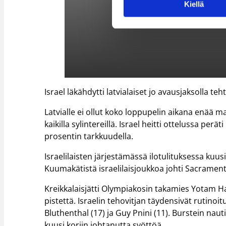
Kiellä
Israel läkähdytti latvialaiset jo avausjaksolla t
Latvialle ei ollut koko loppupelin aikana enää ma
kaikilla sylintereillä. Israel heitti ottelussa pe
prosentin tarkkuudella.
Israelilaisten järjestämässä ilotulituksessa kuus
Kuumakätistä israelilaisjoukkoa johti Sacramen
Kreikkalaisjätti Olympiakosin takamies Yotam Hal
pistettä. Israelin tehovitjan täydensivät rutinoi
Bluthenthal (17) ja Guy Pnini (11). Burstein nauti
kuusi koriin johtanutta syöttöä.