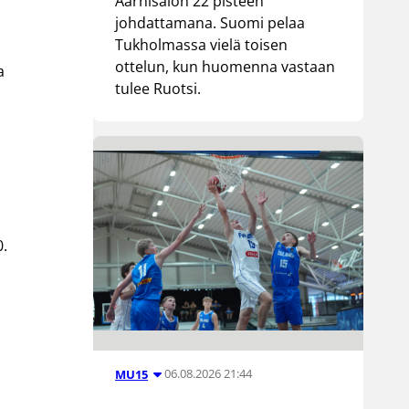
Aarnisalon 22 pisteen
johdattamana. Suomi pelaa
Tukholmassa vielä toisen
ottelun, kun huomenna vastaan
a
tulee Ruotsi.
0.
06.08.2026 21:44
MU15