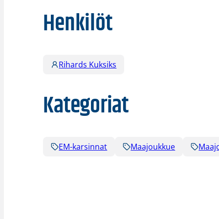
Henkilöt
Rihards Kuksiks
Kategoriat
EM-karsinnat
Maajoukkue
Maaj