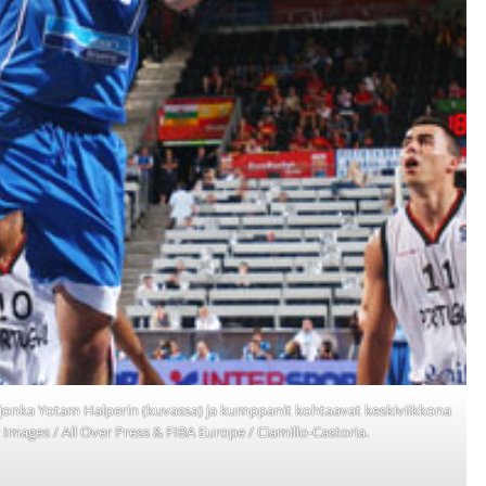
 jonka Yotam Halperin (kuvassa) ja kumppanit kohtaavat keskiviikkona
Images / All Over Press & FIBA Europe / Ciamillo-Castoria.