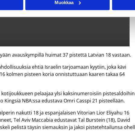
Muokkaa
ehtyään avauskympillä huimat 37 pistettä Latvian 18 vastaan.
hdollisuuksia ehtiä Israelin tarjoamaan kyytiin, joka kävi
räti 16 kolmen pisteen koria onnistuttuaan kaaren takaa 64
i kotijoukkueen pelaajaa ylsi kaksinumeroisiin pistesaldoihin
to Kingsiä NBA:ssa edustava Omri Casspi 21 pisteellään.
perin nakutti 18 ja espanjalaisen Vitorian Lior Eliyahu 16
tuneet, Tel Aviv Maccabia edustavat Tal Burstein (18), David
skeli pelistä täysin siemauksin ja jakoi pistetehtailunsa ohel