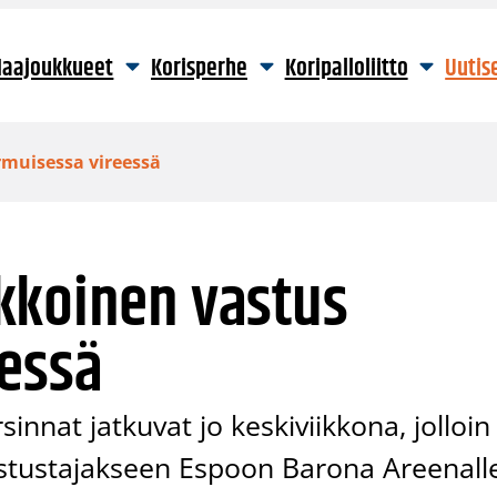
aajoukkueet
Korisperhe
Koripalloliitto
Uutis
rmuisessa vireessä
kkoinen vastus
eessä
sinnat jatkuvat jo keskiviikkona, jolloin
stustajakseen Espoon Barona Areenall