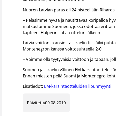
Nuoren Latvian paras oli 24 pisteellään Rihards 
– Pelasimme hyvää ja nautittavaa koripalloa hy
matkustamme Suomeen, jossa odottaa erittäin vai
kapteeni Halperin Latvia-ottelun jälkeen.
Latvia-voittonsa ansiosta Israelin tili säilyi p
Montenegron kanssa voittosuhteella 2-0.
– Voimme olla tyytyväisiä voittoon ja tapaan, joll
Suomen ja Israelin välinen EM-karsintaottelu käy
Ennen miesten peliä Suomi ja Montenegro kohta
Lisätiedot:
EM-karsintaotteluiden lipunmyynti
Päivitetty
09.08.2010