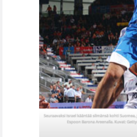
Seuraavaksi Israel kääntää silmänsä kohti Suomea,
Espoon Barona Areenalla. Kuvat: Getty 