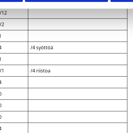
/4
/5 syöttöä/3 riistoa
/12
/2
1
4
/4 syöttöä
1
/1
/4 riistoa
4
0
0
0
4