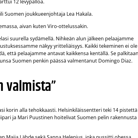
rttui 12 levypalloa.
vaili Suomen joukkueenjohtaja Lea Hakala.
assa, aivan kuten Viro-ottelussakin.
pelasi suurella sydämellä. Nihkeän alun jälkeen pelaajamme
olustuksessamme näkyy yritteliäisyys. Kaikki tekeminen ei ole
dä, että pelaajamme antavat kaikkensa kentällä. Se palkitaa
elunsa Suomen penkin päässä valmentanut Domingo Diaz.
n valmista”
korin alla tehokkaasti. Helsinkiläissentteri teki 14 pistettä
a Piipari ja Mari Puustinen hoitelivat Suomen pelin rakennusta
een Maija Lähde sekä Sanna Helenius, joka pussitti ohessa