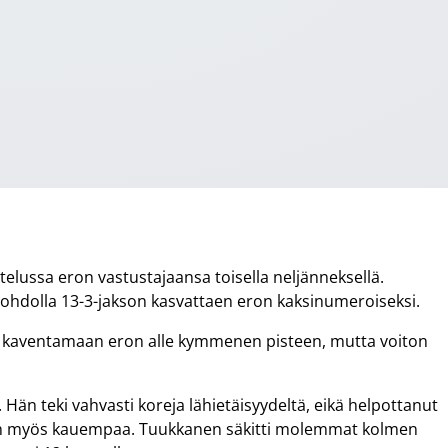
telussa eron vastustajaansa toisella neljänneksellä.
johdolla 13-3-jakson kasvattaen eron kaksinumeroiseksi.
en kaventamaan eron alle kymmenen pisteen, mutta voiton
Hän teki vahvasti koreja lähietäisyydeltä, eikä helpottanut
inen myös kauempaa. Tuukkanen säkitti molemmat kolmen