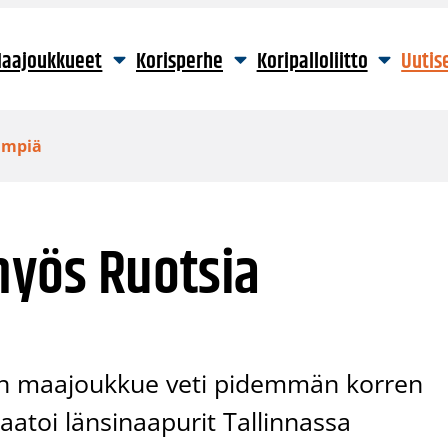
aajoukkueet
Korisperhe
Koripalloliitto
Uutis
ämpiä
yös Ruotsia
ten maajoukkue veti pidemmän korren
atoi länsinaapurit Tallinnassa