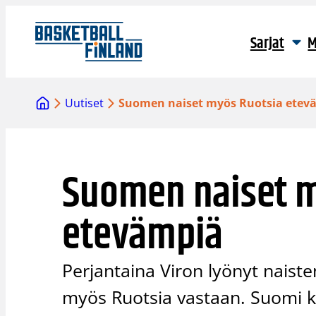
Siirry
sisältöön
Sarjat
M
Uutiset
Suomen naiset myös Ruotsia etev
Suomen naiset m
etevämpiä
Perjantaina Viron lyönyt nais
myös Ruotsia vastaan. Suomi ka