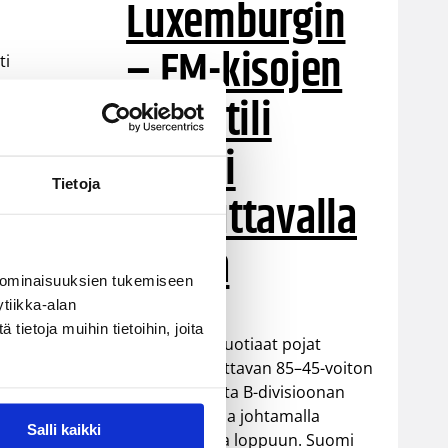
Luxemburgin
– EM-kisojen
ti
voittotili
oli
aukesi
Tietoja
vakuuttavalla
pelillä
äen
 ominaisuuksien tukemiseen
tiikka-alan
ietoja muihin tietoihin, joita
Suomen 16-vuotiaat pojat
ottivat vakuuttavan 85–45-voiton
Luxemburgista B-divisioonan
EM-kilpailuissa johtamalla
Salli kaikki
ottelua alusta loppuun. Suomi