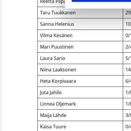
Reetta Piipari
10
Taru Tuukkanen
29
Sanna Helenius
10
Vilma Kesänen
0/
Mari Puustinen
2/
Laura Sario
5/
Niina Laaksonen
14
Heta Korpivaara
6/
Juta Jahilo
1/
Linnea Oljemark
1/
Maija Lähde
3/
Kaisa Tuure
0/