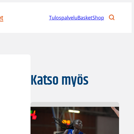
et
Tulospalvelu
BasketShop
Katso myös