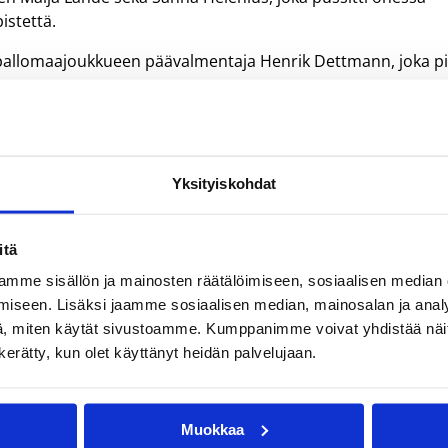
stettä.
pallomaajoukkueen päävalmentaja Henrik Dettmann, joka pi
selvillä. Joukkue tuntui tietävän miten se haluaa pelata. Peli 
Yksityiskohdat
okuun lopulla käynnistyviin EM-karsintoihin. Sunnuntaina
itä
atkustaa Sofiaan, jossa se pelaa 8.-10.8. kansainvälisessä
 vastaan. EM-karsintakuntoaan joukkue viimeistelee Vierum
mme sisällön ja mainosten räätälöimiseen, sosiaalisen median
elattavilla Viro-maaotteluilla.
iseen. Lisäksi jaamme sosiaalisen median, mainosalan ja analy
, miten käytät sivustoamme. Kumppanimme voivat yhdistää näitä t
uola ja Slovenia. Suomi saa Vantaan Energia Areenalle
n kerätty, kun olet käyttänyt heidän palvelujaan.
arsinta- ja Viro-otteluiden lipunmyynnistä lisätietoja
tästä
.
, Tallinna (EST) 4.8.2007
Muokkaa