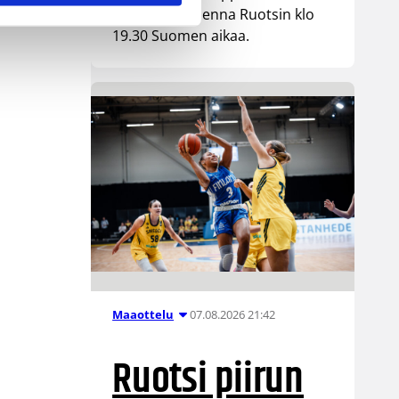
kohtaa huomenna Ruotsin klo
19.30 Suomen aikaa.
07.08.2026 21:42
Maaottelu
Ruotsi piirun