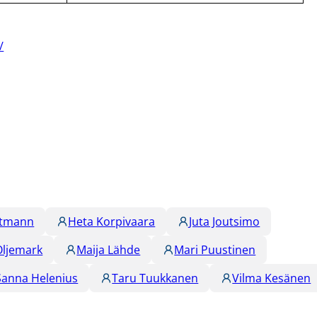
/
ttmann
Heta Korpivaara
Juta Joutsimo
Oljemark
Maija Lähde
Mari Puustinen
Sanna Helenius
Taru Tuukkanen
Vilma Kesänen