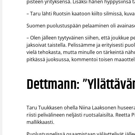
pisteen yrityksensä. Lisäksi hänen hyppysiinsä ta
– Taru lähti Ruotsin kaatoon kiilto silmissä, ku
Suomen puolustuspään pelaaminen oli avainasem
– Olen jälleen tyytyväinen siihen, että joukkue 
jaksoivat taistella. Pelissämme ja erityisesti pu
vielä tehokasta, mutta minulle on tärkeintä näh
pitkässä juoksussa, kommentoi toisen maaott
Dettmann: ”Yllättävä
Taru Tuukkasen ohella Niina Laaksonen huseerasi 
riisti pelivälineen neljästi ruotsalaisilta. Reett
mallikkaasti.
Puolustuspelissä osaamistaan väläyttelivät jäll