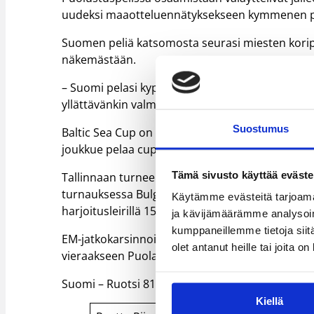
uudeksi maaotteluennätyksekseen kymmenen pi
Suomen peliä katsomosta seurasi miesten kori
näkemästään.
– Suomi pelasi kypsää korista, jossa roolit olivat 
yllättävänkin valmista, Dettmann kehui.
Suostumus
Baltic Sea Cup on Suomelle valmistautumista el
joukkue pelaa cupin voitosta Latviaa vastaan.
Tämä sivusto käyttää eväste
Tallinnaan turneen jälkeen naisten maajoukkue m
turnauksessa Bulgariaa, Romaniaa ja Sloveniaa
Käytämme evästeitä tarjoama
harjoitusleirillä 15.-18.8. ja Vantaalla 22.-23.8. p
ja kävijämäärämme analysoim
kumppaneillemme tietoja siitä
EM-jatkokarsinnoissa Suomen vastustajat ovat P
olet antanut heille tai joita o
vieraakseen Puolan 29.8. ja Slovenian 15.9. EM-k
Suomi – Ruotsi 81 – 64 (42-29), naisten maaottelu
Kiellä