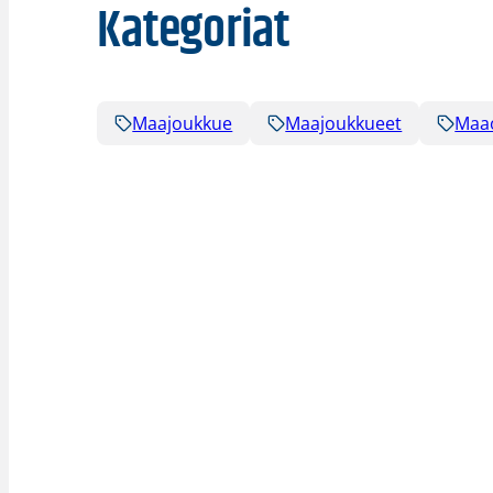
Kategoriat
Maajoukkue
Maajoukkueet
Maao