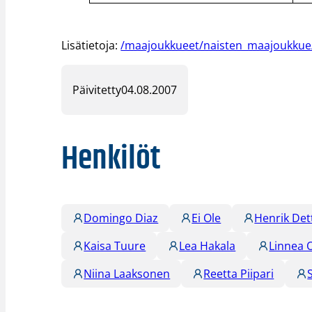
Lisätietoja:
/maajoukkueet/naisten_maajoukkue
Päivitetty
04.08.2007
Henkilöt
Domingo Diaz
Ei Ole
Henrik De
Kaisa Tuure
Lea Hakala
Linnea 
Niina Laaksonen
Reetta Piipari