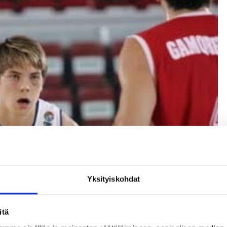
Yksityiskohdat
itä