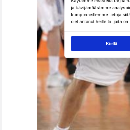
Käytämme evästeitä tarjoama
ja kävijämäärämme analysoim
kumppaneillemme tietoja siitä
olet antanut heille tai joita o
Kiellä