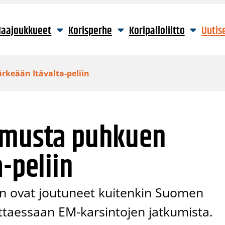
aajoukkueet
Korisperhe
Koripalloliitto
Uutis
rkeään Itävalta-peliin
amusta puhkuen
-peliin
en ovat joutuneet kuitenkin Suomen
taessaan EM-karsintojen jatkumista.