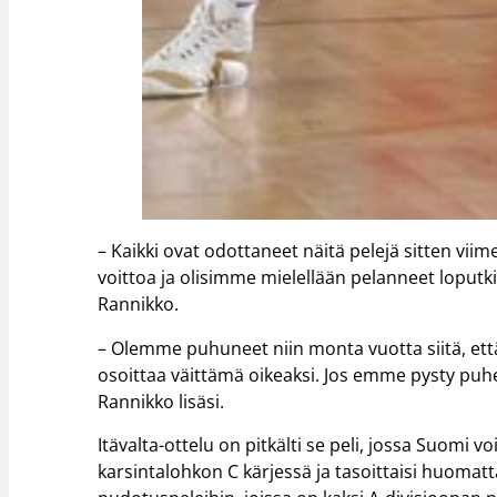
– Kaikki ovat odottaneet näitä pelejä sitten vii
voittoa ja olisimme mielellään pelanneet loputk
Rannikko.
– Olemme puhuneet niin monta vuotta siitä, että
osoittaa väittämä oikeaksi. Jos emme pysty puheit
Rannikko lisäsi.
Itävalta-ottelu on pitkälti se peli, jossa Suomi 
karsintalohkon C kärjessä ja tasoittaisi huomatta