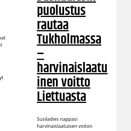
puolustus
rautaa
Tukholmassa
mat
at
–
harvinaislaatu
inen voitto
yt
Liettuasta
a
Susiladies nappasi
harvinaislaatuisen voiton