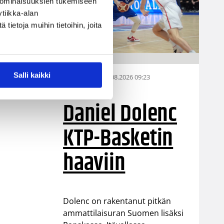
 ominaisuuksien tukemiseen
tiikka-alan
ietoja muihin tietoihin, joita
Salli kaikki
07.08.2026 09:23
Korisliiga
Daniel Dolenc
KTP-Basketin
haaviin
Dolenc on rakentanut pitkän
ammattilaisuran Suomen lisäksi