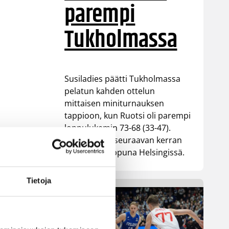
parempi
Tukholmassa
Susiladies päätti Tukholmassa
pelatun kahden ottelun
mittaisen miniturnauksen
tappioon, kun Ruotsi oli parempi
loppulukemin 73-68 (33-47).
Suomi pelaa seuraavan kerran
ensi viikonloppuna Helsingissä.
Tietoja