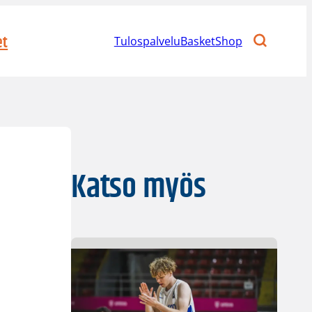
et
Tulospalvelu
BasketShop
Katso myös