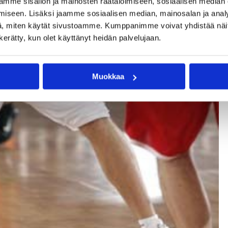
mme sisällön ja mainosten räätälöimiseen, sosiaalisen median
iseen. Lisäksi jaamme sosiaalisen median, mainosalan ja analy
, miten käytät sivustoamme. Kumppanimme voivat yhdistää näitä t
n kerätty, kun olet käyttänyt heidän palvelujaan.
Muokkaa