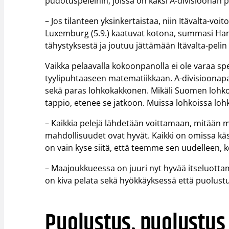
pudotuspeleihin, joissa on kaksi A-divisioonan p
– Jos tilanteen yksinkertaistaa, niin Itävalta-voito
Luxemburg (5.9.) kaatuvat kotona, summasi Hann
tähystyksestä ja joutuu jättämään Itävalta-pelin 
Vaikka pelaavalla kokoonpanolla ei ole varaa s
tyylipuhtaaseen matematiikkaan. A-divisioonap
sekä paras lohkokakkonen. Mikäli Suomen lohkon 
tappio, etenee se jatkoon. Muissa lohkoissa lo
– Kaikkia pelejä lähdetään voittamaan, mitään 
mahdollisuudet ovat hyvät. Kaikki on omissa käsi
on vain kyse siitä, että teemme sen uudelleen, 
– Maajoukkueessa on juuri nyt hyvää itseluott
on kiva pelata sekä hyökkäyksessä että puolustuk
Puolustus, puolustus