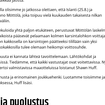
aikkaa jaossa.
lla olisimme jo jatkossa olettaen, että Islanti (25.8.) ja
o Möttölä, joka toipuu vielä kuukauden takaisesta nilkan
väliin.
pekuloida yhtä paljon etukäteen, perustuvat Möttölän laskel
aikoista pääsevät pelaamaan kolmen karsintalohkon voittaj
kakkosella on karsintojen päätteeksi tilillään vain yksi
hkokakkosilla tulee olemaan heikompi voittosuhde.
muuta ei kannata lähteä tavoittelemaan. Lähtökohdat ja
ssä. Tiedämme, että kaikki vastustajat ovat voitettavissa. N
kertoi valmistavissa maaotteluissa loistanut Shawn Huff.
amusta ja erinomainen joukkuehenki. Luotamme toisiimme j
sessa, Huff lisäsi.
 ja puolustus