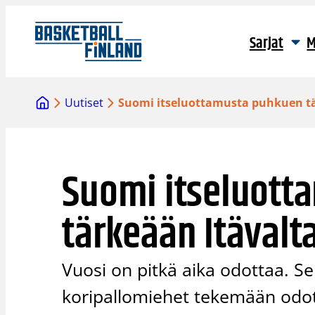
Siirry
sisältöön
Sarjat
M
Uutiset
Suomi itseluottamusta puhkuen tä
Suomi itseluott
tärkeään Itävalta
Vuosi on pitkä aika odottaa. S
koripallomiehet tekemään odot