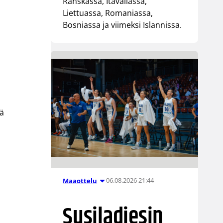
Ranskassa, Itävallassa,
Liettuassa, Romaniassa,
Bosniassa ja viimeksi Islannissa.
jä
06.08.2026 21:44
Maaottelu
Susiladiesin