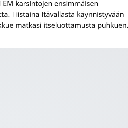
tti EM-karsintojen ensimmäisen
tta. Tiistaina Itävallasta käynnistyvään
kkue matkasi itseluottamusta puhkuen