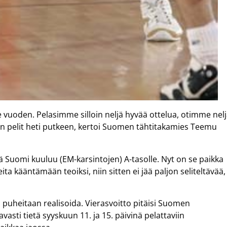
me vuoden. Pelasimme silloin neljä hyvää ottelua, otimme nel
in pelit heti putkeen, kertoi Suomen tähtitakamies Teemu
 Suomi kuuluu (EM-karsintojen) A-tasolle. Nyt on se paikka
a kääntämään teoiksi, niin sitten ei jää paljon seliteltävää,
voi puheitaan realisoida. Vierasvoitto pitäisi Suomen
vasti tietä syyskuun 11. ja 15. päivinä pelattaviin