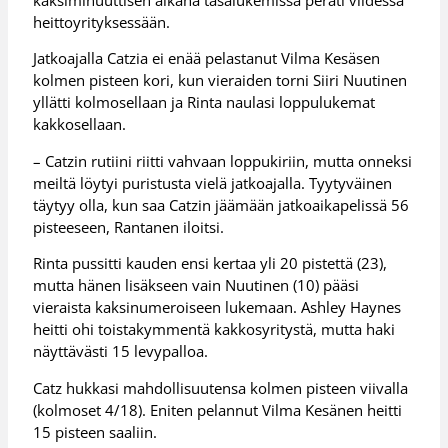
heittoyrityksessään.
Jatkoajalla Catzia ei enää pelastanut Vilma Kesäsen
kolmen pisteen kori, kun vieraiden torni Siiri Nuutinen
yllätti kolmosellaan ja Rinta naulasi loppulukemat
kakkosellaan.
– Catzin rutiini riitti vahvaan loppukiriin, mutta onneksi
meiltä löytyi puristusta vielä jatkoajalla. Tyytyväinen
täytyy olla, kun saa Catzin jäämään jatkoaikapelissä 56
pisteeseen, Rantanen iloitsi.
Rinta pussitti kauden ensi kertaa yli 20 pistettä (23),
mutta hänen lisäkseen vain Nuutinen (10) pääsi
vieraista kaksinumeroiseen lukemaan. Ashley Haynes
heitti ohi toistakymmentä kakkosyritystä, mutta haki
näyttävästi 15 levypalloa.
Catz hukkasi mahdollisuutensa kolmen pisteen viivalla
(kolmoset 4/18). Eniten pelannut Vilma Kesänen heitti
15 pisteen saaliin.