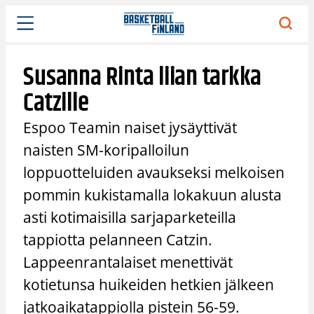
Siirry
sisältöön
Susanna Rinta liian tarkka
Catzille
Espoo Teamin naiset jysäyttivät
naisten SM-koripalloilun
loppuotteluiden avaukseksi melkoisen
pommin kukistamalla lokakuun alusta
asti kotimaisilla sarjaparketeilla
tappiotta pelanneen Catzin.
Lappeenrantalaiset menettivät
kotietunsa huikeiden hetkien jälkeen
jatkoaikatappiolla pistein 56-59.