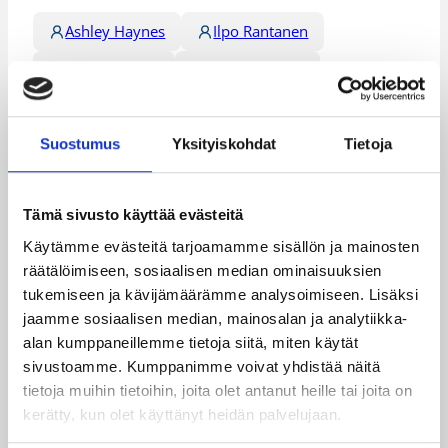
Ashley Haynes
Ilpo Rantanen
Siiri Nuutinen
Susanna Rinta
Vilma Kesänen
Suostumus
Yksityiskohdat
Tietoja
Kategoriat
Tämä sivusto käyttää evästeitä
Naisten Korisliiga
Pääjuttu
Sarjat
Käytämme evästeitä tarjoamamme sisällön ja mainosten
räätälöimiseen, sosiaalisen median ominaisuuksien
tukemiseen ja kävijämäärämme analysoimiseen. Lisäksi
jaamme sosiaalisen median, mainosalan ja analytiikka-
Katso myös
alan kumppaneillemme tietoja siitä, miten käytät
sivustoamme. Kumppanimme voivat yhdistää näitä
tietoja muihin tietoihin, joita olet antanut heille tai joita on
kerätty, kun olet käyttänyt heidän palvelujaan.