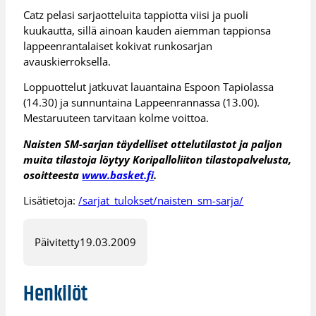
Catz pelasi sarjaotteluita tappiotta viisi ja puoli
kuukautta, sillä ainoan kauden aiemman tappionsa
lappeenrantalaiset kokivat runkosarjan
avauskierroksella.
Loppuottelut jatkuvat lauantaina Espoon Tapiolassa
(14.30) ja sunnuntaina Lappeenrannassa (13.00).
Mestaruuteen tarvitaan kolme voittoa.
Naisten SM-sarjan täydelliset ottelutilastot ja paljon
muita tilastoja löytyy Koripalloliiton tilastopalvelusta,
osoitteesta
www.basket.fi
.
Lisätietoja:
/sarjat_tulokset/naisten_sm-sarja/
Päivitetty
19.03.2009
Henkilöt