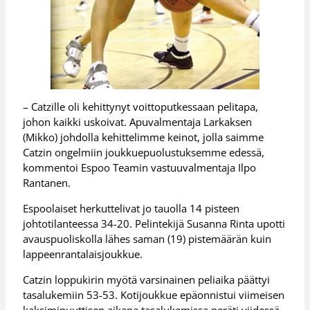
– Catzille oli kehittynyt voittoputkessaan pelitapa,
johon kaikki uskoivat. Apuvalmentaja Larkaksen
(Mikko) johdolla kehittelimme keinot, jolla saimme
Catzin ongelmiin joukkuepuolustuksemme edessä,
kommentoi Espoo Teamin vastuuvalmentaja Ilpo
Rantanen.
Espoolaiset herkuttelivat jo tauolla 14 pisteen
johtotilanteessa 34-20. Pelintekijä Susanna Rinta upotti
avauspuoliskolla lähes saman (19) pistemäärän kuin
lappeenrantalaisjoukkue.
Catzin loppukirin myötä varsinainen peliaika päättyi
tasalukemiin 53-53. Kotijoukkue epäonnistui viimeisen
kaksiminuuttisen aikana tasalukemissa peräti viidessä