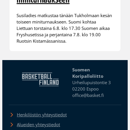
miniturnaukseen
Susiladies matkustaa tänään Tukholmaan kesän
toiseen miniturnaukseen. Suomi kohtaa
Liettuan torstaina 6.8. klo 17.30 Suomen aikaa
Fryshusetissa ja perjantaina 7.8. klo 19.00
Ruotsin Kistamässanissa.
Suomen
Koripalloliitto
Urheilupuistontie 3
02200 Espoo
office@basket.fi
Henkilöstön yhteystiedot
Alueiden yhteystiedot