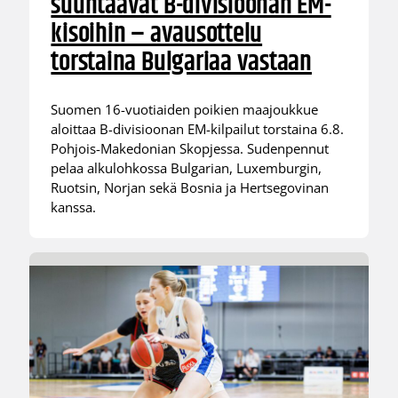
suuntaavat B-divisioonan EM-
kisoihin – avausottelu
torstaina Bulgariaa vastaan
Suomen 16-vuotiaiden poikien maajoukkue
aloittaa B-divisioonan EM-kilpailut torstaina 6.8.
Pohjois-Makedonian Skopjessa. Sudenpennut
pelaa alkulohkossa Bulgarian, Luxemburgin,
Ruotsin, Norjan sekä Bosnia ja Hertsegovinan
kanssa.