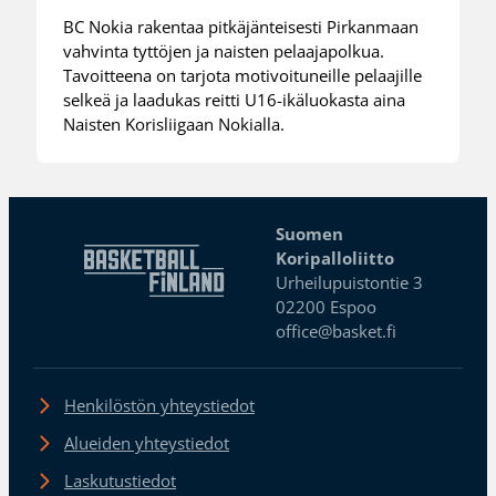
BC Nokia rakentaa pitkäjänteisesti Pirkanmaan
vahvinta tyttöjen ja naisten pelaajapolkua.
Tavoitteena on tarjota motivoituneille pelaajille
selkeä ja laadukas reitti U16-ikäluokasta aina
Naisten Korisliigaan Nokialla.
Suomen
Koripalloliitto
Urheilupuistontie 3
02200 Espoo
office@basket.fi
Henkilöstön yhteystiedot
Alueiden yhteystiedot
Laskutustiedot