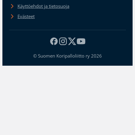
Käyttöehdot ja tietosuoja
Evästeet
© Suomen Koripalloliitto ry 2026