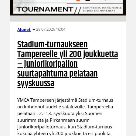
28.07.2026 16:04
Alueet
Stadium-turnaukseen
Tampereelle yli 200 joukkuetta
– juniorikoripallon
suurtapahtuma pelataan
syyskuussa
YMCA Tampereen järjestämä Stadium-turnaus
on kohonnut uudelle sataluvulle. Tampereella
pelataan 12.–13. syyskuuta yksi Suomen
suurimmista ja Pirkanmaan suurin
juniorikoripalloturnaus, kun Stadium-turnaus
kokoaa yhteen yli 200 joukkuetta eri puolilta