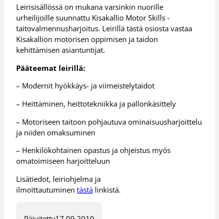
Leirisisällössä on mukana varsinkin nuorille
urheilijoille suunnattu Kisakallio Motor Skills -
taitovalmennusharjoitus. Leirillä tästä osiosta vastaa
Kisakallion motorisen oppimisen ja taidon
kehittämisen asiantuntijat.
Pääteemat leirillä:
– Modernit hyökkäys- ja viimeistelytaidot
– Heittäminen, heittotekniikka ja pallonkäsittely
– Motoriseen taitoon pohjautuva ominaisuusharjoittelu
ja niiden omaksuminen
– Henkilökohtainen opastus ja ohjeistus myös
omatoimiseen harjoitteluun
Lisätiedot, leiriohjelma ja
ilmoittautuminen
tästä
linkistä.
Päivitetty
17.09.2019