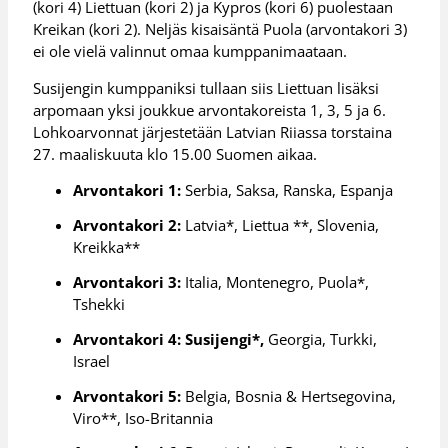
(kori 4) Liettuan (kori 2) ja Kypros (kori 6) puolestaan
Kreikan (kori 2). Neljäs kisaisäntä Puola (arvontakori 3)
ei ole vielä valinnut omaa kumppanimaataan.
Susijengin kumppaniksi tullaan siis Liettuan lisäksi
arpomaan yksi joukkue arvontakoreista 1, 3, 5 ja 6.
Lohkoarvonnat järjestetään Latvian Riiassa torstaina
27. maaliskuuta klo 15.00 Suomen aikaa.
Arvontakori 1:
Serbia, Saksa, Ranska, Espanja
Arvontakori 2:
Latvia*, Liettua **, Slovenia,
Kreikka**
Arvontakori 3:
Italia, Montenegro, Puola*,
Tshekki
Arvontakori 4:
Susijengi*,
Georgia, Turkki,
Israel
Arvontakori 5:
Belgia, Bosnia & Hertsegovina,
Viro**, Iso-Britannia