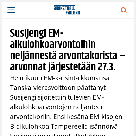
Siirry
sisältöön
Susijengi EM-
alkulohkoarvontoihin
neljännestä arvontakorista –
arvonnat järjestetään 27.3.
Helmikuun EM-karsintaikkunansa
Tanska-vierasvoittoon päättänyt
Susijengi sijoitettiin tulevien EM-
alkulohkoarvontojen neljänteen
arvontakoriin. Ensi kesänä EM-kisojen
B-alkulohkoa Tampereella isännöivä
Susijengi on valinnut alkulohkon