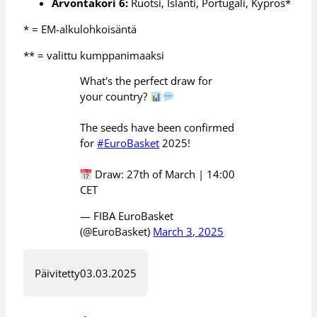
Arvontakori 6:
Ruotsi, Islanti, Portugali, Kypros*
* = EM-alkulohkoisäntä
** = valittu kumppanimaaksi
What's the perfect draw for
your country?
The seeds have been confirmed
for
#EuroBasket
2025!
Draw: 27th of March | 14:00
CET
— FIBA EuroBasket
(@EuroBasket)
March 3, 2025
Päivitetty
03.03.2025