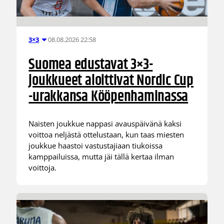
08.08.2026 22:58
3×3
Suomea edustavat 3×3-
joukkueet aloittivat Nordic Cup
-urakkansa Kööpenhaminassa
Naisten joukkue nappasi avauspäivänä kaksi
voittoa neljästä ottelustaan, kun taas miesten
joukkue haastoi vastustajiaan tiukoissa
kamppailuissa, mutta jäi tällä kertaa ilman
voittoja.