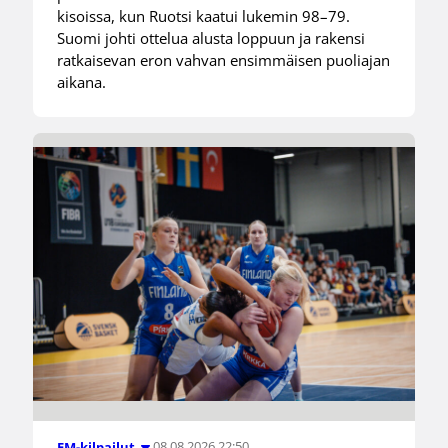
kisoissa, kun Ruotsi kaatui lukemin 98–79.
Suomi johti ottelua alusta loppuun ja rakensi
ratkaisevan eron vahvan ensimmäisen puoliajan
aikana.
08.08.2026 22:50
EM-kilpailut