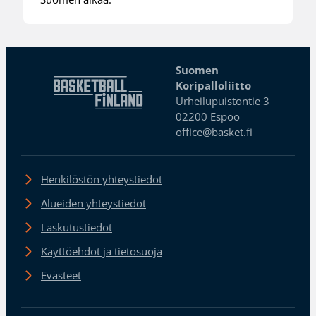
Suomen
Koripalloliitto
Urheilupuistontie 3
02200 Espoo
office@basket.fi
Henkilöstön yhteystiedot
Alueiden yhteystiedot
Laskutustiedot
Käyttöehdot ja tietosuoja
Evästeet