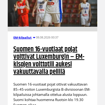
08.08.2026 00:37
EM-kilpailut
Suomen 16-vuotiaat pojat
voittivat Luxemburgin – EM-
kisojen voittotili aukesi
vakuuttavalla pelillä
Suomen 16-vuotiaat pojat ottivat vakuuttavan
85–45-voiton Luxemburgista B-divisioonan EM-
kilpailuissa johtamalla ottelua alusta loppuun.
Suomi kohtaa huomenna Ruotsin klo 19.30
Suomen aikaa.