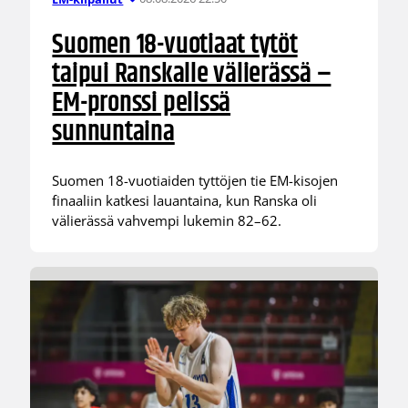
Suomen 18-vuotiaat tytöt
taipui Ranskalle välierässä –
EM-pronssi pelissä
sunnuntaina
Suomen 18-vuotiaiden tyttöjen tie EM-kisojen
finaaliin katkesi lauantaina, kun Ranska oli
välierässä vahvempi lukemin 82–62.