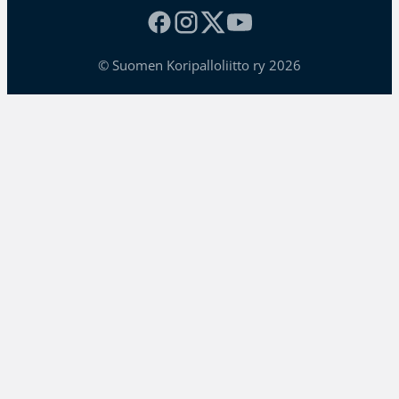
© Suomen Koripalloliitto ry 2026