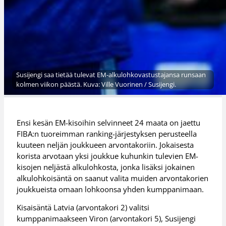
Susijengi saa tietää tulevat EM-alkulohkovastustajansa runsaan
kolmen viikon päästä. Kuva: Ville Vuorinen / Susijengi.
Ensi kesän EM-kisoihin selvinneet 24 maata on jaettu
FIBA:n tuoreimman ranking-järjestyksen perusteella
kuuteen neljän joukkueen arvontakoriin. Jokaisesta
korista arvotaan yksi joukkue kuhunkin tulevien EM-
kisojen neljästä alkulohkosta, jonka lisäksi jokainen
alkulohkoisäntä on saanut valita muiden arvontakorien
joukkueista omaan lohkoonsa yhden kumppanimaan.
Kisaisäntä Latvia (arvontakori 2) valitsi
kumppanimaakseen Viron (arvontakori 5), Susijengi