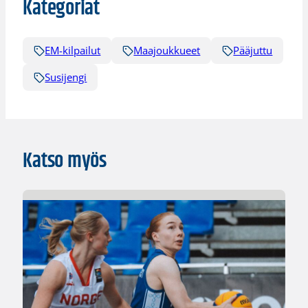
Kategoriat
EM-kilpailut
Maajoukkueet
Pääjuttu
Susijengi
Katso myös