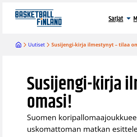
Siirry
sisältöön
Sarjat
M
Uutiset
Susijengi-kirja ilmestynyt – tilaa o
Susijengi-kirja i
omasi!
Suomen koripallomaajoukkuee
uskomattoman matkan esittelevä