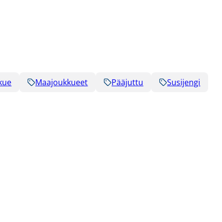
kue
Maajoukkueet
Pääjuttu
Susijengi