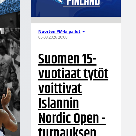
Nuorten PM-kilpailut
05.08.2026 20:08
Suomen 15-
vuotiaat tytöt
voittivat
Islannin
Nordic Open -
turnauksen