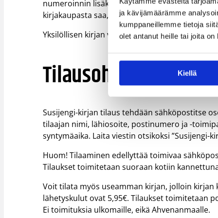
Käytämme evästeitä tarjoama
numeroinnin lisäksi 1000 kirjaa on varustettu Susij
ja kävijämäärämme analysoim
kirjakaupasta saa, vaan ainoastaan sähköpostitil
kumppaneillemme tietoja siitä
Yksilöllisen kirjan voi tilata hintaan 29,90 € (+lä
olet antanut heille tai joita o
Tilausohjeet
Kiellä
Susijengi-kirjan tilaus tehdään sähköpostitse o
tilaajan nimi, lähiosoite, postinumero ja -toi
syntymäaika. Laita viestin otsikoksi ”Susijengi-kir
Huom! Tilaaminen edellyttää toimivaa sähköposti
Tilaukset toimitetaan suoraan kotiin kannettuna
Voit tilata myös useamman kirjan, jolloin kirj
lähetyskulut ovat 5,95€. Tilaukset toimitetaan 
Ei toimituksia ulkomaille, eikä Ahvenanmaalle.