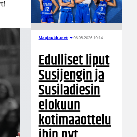
t!
06.08.2026 10:14
Maajoukkueet
Edulliset liput
Susijengin ja
Susiladiesin
elokuun
kotimaaottelu
ihin nyt