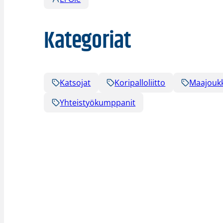
Kategoriat
Katsojat
Koripalloliitto
Maajouk
Yhteistyökumppanit