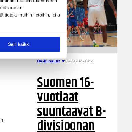
 ominaisuuksien tukemiseen
tiikka-alan
ietoja muihin tietoihin, joita
Salli kaikki
05.08.2026 18:54
EM-kilpailut
Suomen 16-
vuotiaat
suuntaavat B-
divisioonan
en.