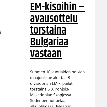
EM-kisoihin –
avausottelu
torstaina
i
Bulgariaa
vastaan
Suomen 16-vuotiaiden poikien
maajoukkue aloittaa B-
divisioonan EM-kilpailut
torstaina 6.8. Pohjois-
Makedonian Skopjessa.
Sudenpennut pelaa
alkulohkossa Bulgarian,