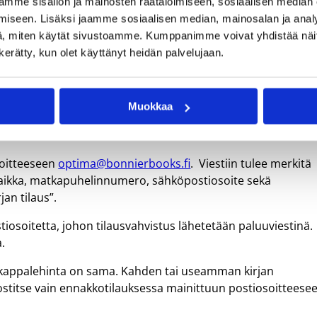
mme sisällön ja mainosten räätälöimiseen, sosiaalisen median
engin nimikirjoituksilla. Näitä yksilöllisiä kirjoja ei
iseen. Lisäksi jaamme sosiaalisen median, mainosalan ja analy
auksella, jonka ohjeet alla.
, miten käytät sivustoamme. Kumppanimme voivat yhdistää näitä t
hetyskulut 3,90€).
n kerätty, kun olet käyttänyt heidän palvelujaan.
Muokkaa
soitteeseen
optima@bonnierbooks.fi
. Viestiin tulee merkitä
mipaikka, matkapuhelinnumero, sähköpostiosoite sekä
jan tilaus”.
osoitetta, johon tilausvahvistus lähetetään paluuviestinä.
.
an kappalehinta on sama. Kahden tai useamman kirjan
postitse vain ennakkotilauksessa mainittuun postiosoitteese