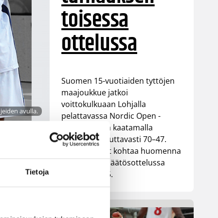
toisessa
ottelussa
Suomen 15-vuotiaiden tyttöjen
maajoukkue jatkoi
voittokulkuaan Lohjalla
hjeiden avulla.
pelattavassa Nordic Open -
turnauksessa kaatamalla
Islannin vakuuttavasti 70–47.
Sudenpennut kohtaa huomenna
turnauksen päätösottelussa
Tietoja
Latvian klo 15.