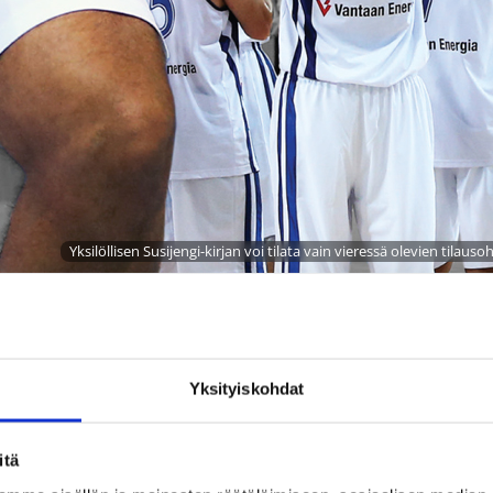
Yksilöllisen Susijengi-kirjan voi tilata vain vieressä olevien tilauso
joittaneet palkittu urheilukirjailija Mika Wickström sekä
Yksityiskohdat
ut freelance-kirjoittaja Hippo Taatila. Kirjan on kustantanut
ssa.
itä
, yksilöllisesti numeroituja painoksia. Yksilöllisen