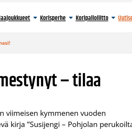
aajoukkueet
Korisperhe
Koripalloliitto
Uutis
masi!
lmestynyt – tilaa
n viimeisen kymmenen vuoden
 kirja ”Susijengi – Pohjolan perukoilt