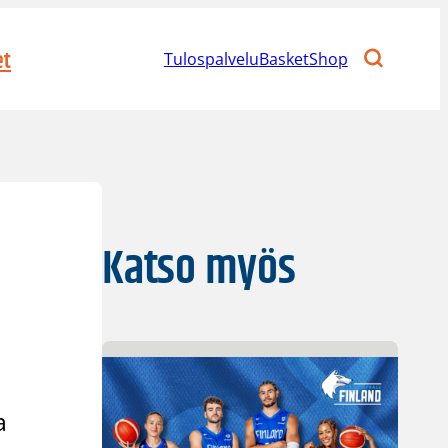
et
Tulospalvelu
BasketShop
Katso myös
a