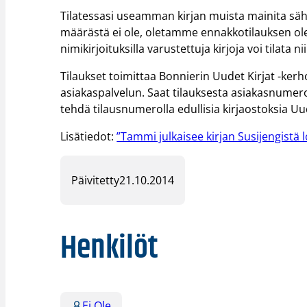
Tilatessasi useamman kirjan muista mainita sähk
määrästä ei ole, oletamme ennakkotilauksen oleva
nimikirjoituksilla varustettuja kirjoja voi tilata ni
Tilaukset toimittaa Bonnierin Uudet Kirjat -kerho
asiakaspalvelun. Saat tilauksesta asiakasnumeron
tehdä tilausnumerolla edullisia kirjaostoksia U
Lisätiedot:
”Tammi julkaisee kirjan Susijengistä
Päivitetty
21.10.2014
Henkilöt
Ei Ole