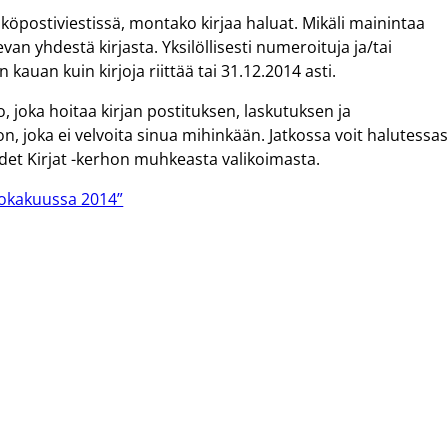
öpostiviestissä, montako kirjaa haluat. Mikäli mainintaa
n yhdestä kirjasta. Yksilöllisesti numeroituja ja/tai
in kauan kuin kirjoja riittää tai 31.12.2014 asti.
, joka hoitaa kirjan postituksen, laskutuksen ja
, joka ei velvoita sinua mihinkään. Jatkossa voit halutessas
udet Kirjat -kerhon muhkeasta valikoimasta.
 lokakuussa 2014”