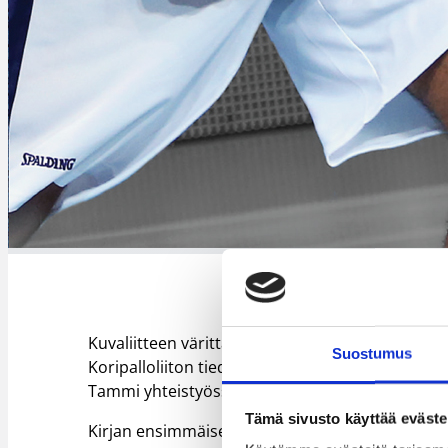
Kuvaliitteen värittämän Susijengi-kirjan ovat kir
Suostumus
Koripalloliiton tiedotustehtävissä pitkään toimin
Tammi yhteistyössä Suomen Koripalloliiton kan
Tämä sivusto käyttää eväste
Kirjan ensimmäiset 5000 kappaletta ovat uniikkeja