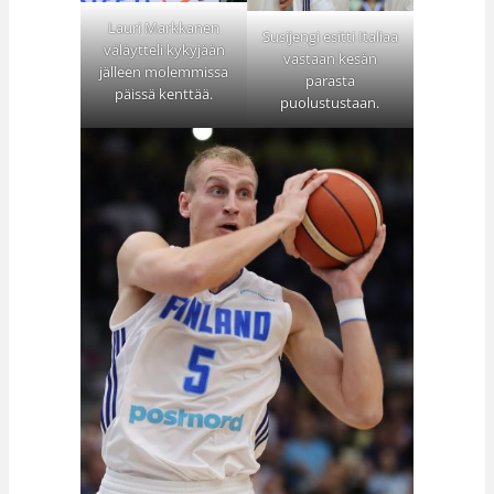
Lauri Markkanen
Susijengi esitti Italiaa
väläytteli kykyjään
vastaan kesän
jälleen molemmissa
parasta
päissä kenttää.
puolustustaan.