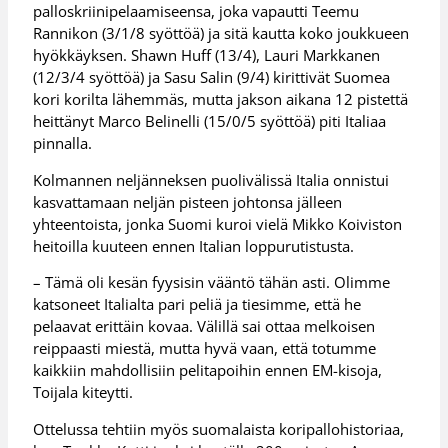
palloskriinipelaamiseensa, joka vapautti Teemu
Rannikon (3/1/8 syöttöä) ja sitä kautta koko joukkueen
hyökkäyksen. Shawn Huff (13/4), Lauri Markkanen
(12/3/4 syöttöä) ja Sasu Salin (9/4) kirittivät Suomea
kori korilta lähemmäs, mutta jakson aikana 12 pistettä
heittänyt Marco Belinelli (15/0/5 syöttöä) piti Italiaa
pinnalla.
Kolmannen neljänneksen puolivälissä Italia onnistui
kasvattamaan neljän pisteen johtonsa jälleen
yhteentoista, jonka Suomi kuroi vielä Mikko Koiviston
heitoilla kuuteen ennen Italian loppurutistusta.
– Tämä oli kesän fyysisin vääntö tähän asti. Olimme
katsoneet Italialta pari peliä ja tiesimme, että he
pelaavat erittäin kovaa. Välillä sai ottaa melkoisen
reippaasti miestä, mutta hyvä vaan, että totumme
kaikkiin mahdollisiin pelitapoihin ennen EM-kisoja,
Toijala kiteytti.
Ottelussa tehtiin myös suomalaista koripallohistoriaa,