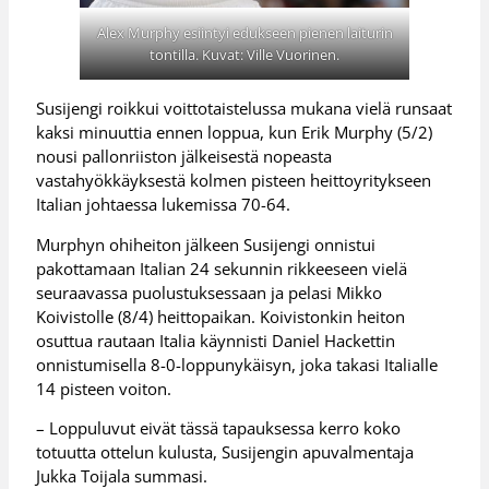
Alex Murphy esiintyi edukseen pienen laiturin
tontilla. Kuvat: Ville Vuorinen.
Susijengi roikkui voittotaistelussa mukana vielä runsaat
kaksi minuuttia ennen loppua, kun Erik Murphy (5/2)
nousi pallonriiston jälkeisestä nopeasta
vastahyökkäyksestä kolmen pisteen heittoyritykseen
Italian johtaessa lukemissa 70-64.
Murphyn ohiheiton jälkeen Susijengi onnistui
pakottamaan Italian 24 sekunnin rikkeeseen vielä
seuraavassa puolustuksessaan ja pelasi Mikko
Koivistolle (8/4) heittopaikan. Koivistonkin heiton
osuttua rautaan Italia käynnisti Daniel Hackettin
onnistumisella 8-0-loppunykäisyn, joka takasi Italialle
14 pisteen voiton.
– Loppuluvut eivät tässä tapauksessa kerro koko
totuutta ottelun kulusta, Susijengin apuvalmentaja
Jukka Toijala summasi.