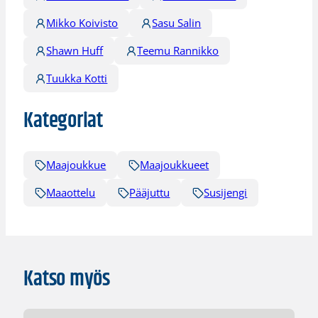
Mikko Koivisto
Sasu Salin
Shawn Huff
Teemu Rannikko
Tuukka Kotti
Kategoriat
Maajoukkue
Maajoukkueet
Maaottelu
Pääjuttu
Susijengi
Katso myös