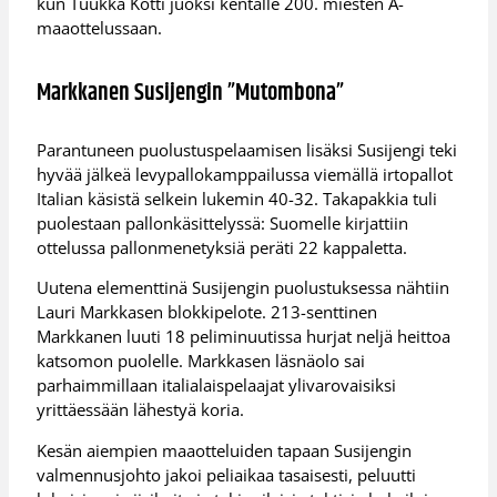
kun Tuukka Kotti juoksi kentälle 200. miesten A-
maaottelussaan.
Markkanen Susijengin ”Mutombona”
Parantuneen puolustuspelaamisen lisäksi Susijengi teki
hyvää jälkeä levypallokamppailussa viemällä irtopallot
Italian käsistä selkein lukemin 40-32. Takapakkia tuli
puolestaan pallonkäsittelyssä: Suomelle kirjattiin
ottelussa pallonmenetyksiä peräti 22 kappaletta.
Uutena elementtinä Susijengin puolustuksessa nähtiin
Lauri Markkasen blokkipelote. 213-senttinen
Markkanen luuti 18 peliminuutissa hurjat neljä heittoa
katsomon puolelle. Markkasen läsnäolo sai
parhaimmillaan italialaispelaajat ylivarovaisiksi
yrittäessään lähestyä koria.
Kesän aiempien maaotteluiden tapaan Susijengin
valmennusjohto jakoi peliaikaa tasaisesti, peluutti