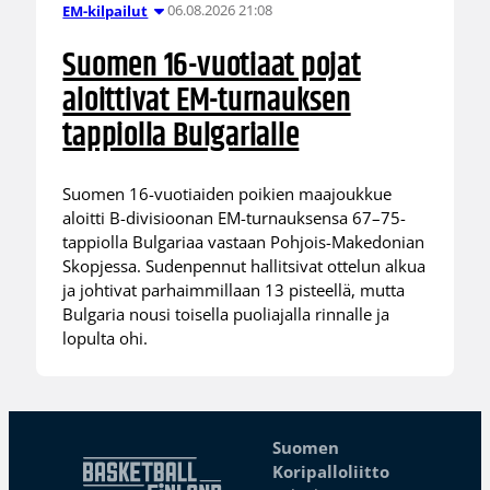
06.08.2026 21:08
EM-kilpailut
Suomen 16-vuotiaat pojat
aloittivat EM-turnauksen
tappiolla Bulgarialle
Suomen 16-vuotiaiden poikien maajoukkue
aloitti B-divisioonan EM-turnauksensa 67–75-
tappiolla Bulgariaa vastaan Pohjois-Makedonian
Skopjessa. Sudenpennut hallitsivat ottelun alkua
ja johtivat parhaimmillaan 13 pisteellä, mutta
Bulgaria nousi toisella puoliajalla rinnalle ja
lopulta ohi.
Suomen
Koripalloliitto