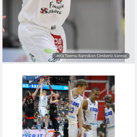
..että Teemu Rannikon Cimberio Varese.