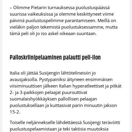
– Olimme Pietarin turnauksessa puolustuspäässä
suurissa vaikeuksissa ja olemme keskittyneet viime
päivinä puolustuspelimme parantamiseen. Meillä on
vieläkin paljon tekemistä puolustuksessamme, mutta
tämä peli oli jo iso askel oikeaan suuntaan.
Palloskriinipelaaminen palautti peli-ilon
Italia oli jättää Susijengin lähtötelineisiin jo
avausjaksolla. Pystypainiksi äityneen ensimmäisen
viisiminuuttisen jälkeen Italian hyperatleettiset ja pitkät
2- ja 3-paikkojen pelaajat puurouttivat
suomalaishyökkäyksen pallollisen pelaajan
puolustuksellaan ja kuittasivat parin minuutin jakson
15-2.
Toiselle neljännekselle lähdettäessä Susijengi terävöitti
puolustuspelaamistaan ja teki taktisia muutoksia