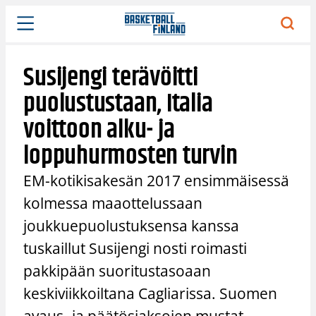
Siirry
sisältöön
Susijengi terävöitti
puolustustaan, Italia
voittoon alku- ja
loppuhurmosten turvin
EM-kotikisakesän 2017 ensimmäisessä
kolmessa maaottelussaan
joukkuepuolustuksensa kanssa
tuskaillut Susijengi nosti roimasti
pakkipään suoritustasoaan
keskiviikkoiltana Cagliarissa. Suomen
avaus- ja päätösjaksojen mustat