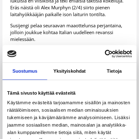
lukuisia eri viisikoita ja teki erilaisia taktisia kokeiluja.
Eräs näistä oli Alex Murphyn (2/4) siirto pienen
laitahyökkääjän paikalle ison laiturin tontilta.
Susijengi pelaa seuraavan maaottelunsa perjantaina,
jolloin joukkue kohtaa Italian uudelleen revanssi
mielessään.
– Kova maaottelu takana ja sellainen on luvassa taas
kahden yön päästä. Nyt katsellaan taas rauhassa pari
päivää, miten tästä parannetaan.
Suostumus
Yksityiskohdat
Tietoja
Italia – Suomi 78-64 (19-8, 40-36, 60-48), miesten
maaottelu, Cagliari (Italia) 9.8.2017
Tämä sivusto käyttää evästeitä
Käytämme evästeitä tarjoamamme sisällön ja mainosten
räätälöimiseen, sosiaalisen median ominaisuuksien
Suomi:
Shawn Huff 13/4, Lauri Markkanen 12/3/4
tukemiseen ja kävijämäärämme analysoimiseen. Lisäksi
blokkia, Sasu Salin 9/4, Mikko Koivisto 8/4, Gerald Lee
jaamme sosiaalisen median, mainosalan ja analytiikka-
Jr. 6/6/3 syöttöä, Erik Murphy 5/2, Tuukka Kotti 4/4,
alan kumppaneillemme tietoja siitä, miten käytät
Teemu Rannikko 3/1/8 syöttöä, Alex Murphy 2/4,