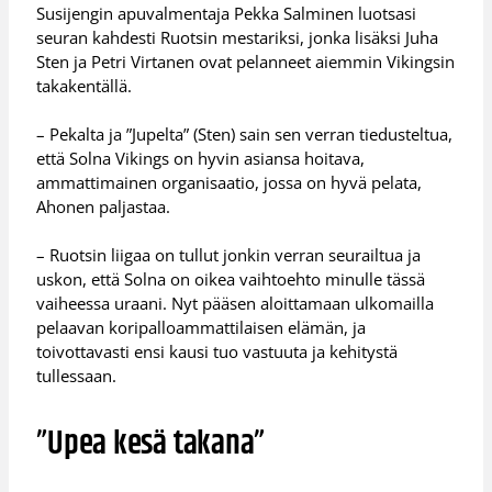
Susijengin apuvalmentaja Pekka Salminen luotsasi
seuran kahdesti Ruotsin mestariksi, jonka lisäksi Juha
Sten ja Petri Virtanen ovat pelanneet aiemmin Vikingsin
takakentällä.
– Pekalta ja ”Jupelta” (Sten) sain sen verran tiedusteltua,
että Solna Vikings on hyvin asiansa hoitava,
ammattimainen organisaatio, jossa on hyvä pelata,
Ahonen paljastaa.
– Ruotsin liigaa on tullut jonkin verran seurailtua ja
uskon, että Solna on oikea vaihtoehto minulle tässä
vaiheessa uraani. Nyt pääsen aloittamaan ulkomailla
pelaavan koripalloammattilaisen elämän, ja
toivottavasti ensi kausi tuo vastuuta ja kehitystä
tullessaan.
”Upea kesä takana”