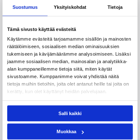
Lisätietoja:
Roope Ahosen Korisliiga-tilastot
Suostumus
Yksityiskohdat
Tietoja
Päivitetty
14.09.2012
Tämä sivusto käyttää evästeitä
Käytämme evästeitä tarjoamamme sisällön ja mainosten
Henkilöt
räätälöimiseen, sosiaalisen median ominaisuuksien
tukemiseen ja kävijämäärämme analysoimiseen. Lisäksi
jaamme sosiaalisen median, mainosalan ja analytiikka-
Juha ”Magic” Pohjola
Juha Sten
alan kumppaneillemme tietoja siitä, miten käytät
sivustoamme. Kumppanimme voivat yhdistää näitä
Pekka Salminen
Petri Virtanen
tietoja muihin tietoihin, joita olet antanut heille tai joita on
kerätty, kun olet käyttänyt heidän palvelujaan.
Kategoriat
Salli kaikki
Korisliiga
Pääjuttu
Sarjat
Suomalaiset ulkomailla
Muokkaa