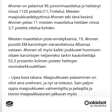
Ahonen on pelannut 96 juniorimaaottelua ja heittänyt
niissä 1120 pistettä (11,7/ottelu). Miesten
maajoukkuedebyyttinsä Ahonen teki tänä kesänä.
Ahonen pelasi 11 miesten maaottelua heittäen niissä
3,7 pistettä ottelua kohden.
Miesten maaottelun piste-ennätyksensä, 19, Ahonen
pussitti EM-karsintojen vierasottelussa Albaniaa
vastaan. Ahonen oli myös kaikki joukkueet huomioon
ottaen karsintojen neljänneksi tarkin kaukoheittäjä
53,3 prosentin kolmen pisteen heittojen
osumatarkkuudellaan.
– Upea kesä takana. Maajoukkueen pääseminen on
ollut aina unelmani, ja nyt se toteutui. Sain paljon
oppia maajoukkueen valmentajilta ja pelaajilta ja
toivon maajoukkueurani jatkuvan myös
tulevaisuudessa, Ahonen päättää.
Lisätietoja:
Roope Ahosen maaottelutilastot