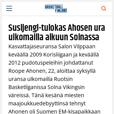
Siirry
sisältöön
Susijengi-tulokas Ahosen ura
ulkomailla alkuun Solnassa
Kasvattajaseuransa Salon Vilppaan
keväällä 2009 Korisliigaan ja keväällä
2012 pudotuspeleihin johdattanut
Roope Ahonen, 22, aloittaa syksyllä
uransa ulkomailla Ruotsin
Basketliganissa Solna Vikingsin
väreissä. Tänä kesänä miesten
maajoukkuedebyyttinsä tehnyt
Ahonen oli Suomen EM-kisapaikkaan