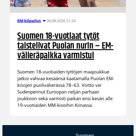
06.08.2026 21:24
EM-kilpailut
Suomen 18-vuotiaat tytöt
taistelivat Puolan nurin – EM-
välieräpaikka varmistui
Suomen 18-vuotiaiden tyttöjen maajoukkue
jatkoi vahvaa kesäänsä kaatamalla Puolan EM-
kisojen puolivälierässä 78–63. Voitto vei
Sudenpennut Euroopan neljän parhaan
joukkoon sekä varmisti paikan ensi kesän alle
19-vuotiaiden MM-kisoihin Kiinassa.
Suomen