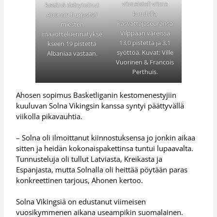
viimeisteli viime
kesänä debytoinut
kaudella
Ahonen hurjasteli
kasvattajaseuransa
miesten
Vilppaan väreissä
maaotteluennätykse
13,0 pistettä ja 3,1
kseen 19 pistettä
syöttöä. Kuvat: Ville
Albaniaa vastaan.
Vuorinen & Francois
Perthuis.
Ahosen sopimus Basketliganin kestomenestyjiin
kuuluvan Solna Vikingsin kanssa syntyi päättyvällä
viikolla pikavauhtia.
– Solna oli ilmoittanut kiinnostuksensa jo jonkin aikaa
sitten ja heidän kokonaispakettinsa tuntui lupaavalta.
Tunnusteluja oli tullut Latviasta, Kreikasta ja
Espanjasta, mutta Solnalla oli heittää pöytään paras
konkreettinen tarjous, Ahonen kertoo.
Solna Vikingsiä on edustanut viimeisen
vuosikymmenen aikana useampikin suomalainen.