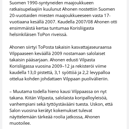
Suomen 1990-syntyneiden maajoukkueen
ratkaisupelaajiin kuulunut Ahonen nostettiin Suomen
20-vuotiaiden miesten maajoukkueeseen vasta 17-
vuotiaana kesällä 2007. Kaudella 2007/08 Ahonen otti
ensimmäistä kertaa tuntumaa Korisliigasta
helsinkiläisen ToPon riveissä.
Ahonen siirtyi ToPosta takaisin kasvattajaseuraansa
Vilppaaseen keväällä 2009 nostamaan salolaiset
takaisin pääsarjaan. Ahonen edusti Vilpasta
Korisliigassa vuosina 2009–12 ja rekisteröi viime
kaudella 13,0 pistettä, 3,1 syöttöä ja 2,2 levypalloa
ottelua kohden johdattaen Vilppaan puolivälieriin.
– Muutama todella hieno kausi Vilppaassa on nyt
takana. Kiitän Vilpasta, salolaista koripalloyleisöä,
vanhempiani sekä tyttöystävääni tuesta. Uskon, että
Salon vuosina kerätyt kokemukset tulevat
näyttelemään tärkeää roolia jatkossa, Ahonen
muotoilee.