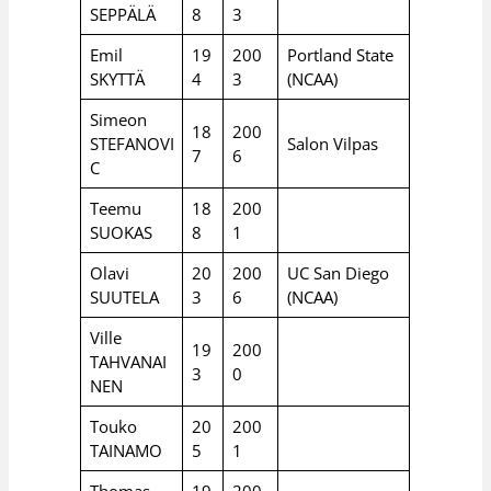
SEPPÄLÄ
8
3
Emil
19
200
Portland State
SKYTTÄ
4
3
(NCAA)
Simeon
18
200
STEFANOVI
Salon Vilpas
7
6
C
Teemu
18
200
SUOKAS
8
1
Olavi
20
200
UC San Diego
SUUTELA
3
6
(NCAA)
Ville
19
200
TAHVANAI
3
0
NEN
Touko
20
200
TAINAMO
5
1
Thomas
19
200