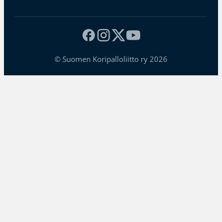
© Suomen Koripalloliitto ry 2026