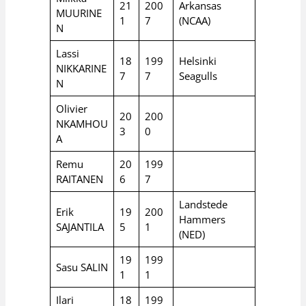
21
200
Arkansas
MUURINE
1
7
(NCAA)
N
Lassi
18
199
Helsinki
NIKKARINE
7
7
Seagulls
N
Olivier
20
200
NKAMHOU
3
0
A
Remu
20
199
RAITANEN
6
7
Landstede
Erik
19
200
Hammers
SAJANTILA
5
1
(NED)
19
199
Sasu SALIN
1
1
Ilari
18
199