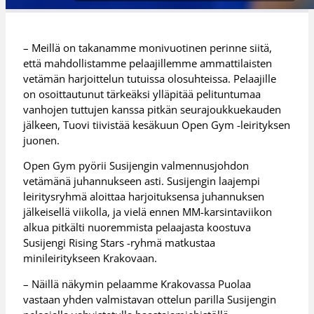
– Meillä on takanamme monivuotinen perinne siitä,
että mahdollistamme pelaajillemme ammattilaisten
vetämän harjoittelun tutuissa olosuhteissa. Pelaajille
on osoittautunut tärkeäksi ylläpitää pelituntumaa
vanhojen tuttujen kanssa pitkän seurajoukkuekauden
jälkeen, Tuovi tiivistää kesäkuun Open Gym -leirityksen
juonen.
Open Gym pyörii Susijengin valmennusjohdon
vetämänä juhannukseen asti. Susijengin laajempi
leiritysryhmä aloittaa harjoituksensa juhannuksen
jälkeisellä viikolla, ja vielä ennen MM-karsintaviikon
alkua pitkälti nuoremmista pelaajasta koostuva
Susijengi Rising Stars -ryhmä matkustaa
minileiritykseen Krakovaan.
– Näillä näkymin pelaamme Krakovassa Puolaa
vastaan yhden valmistavan ottelun parilla Susijengin