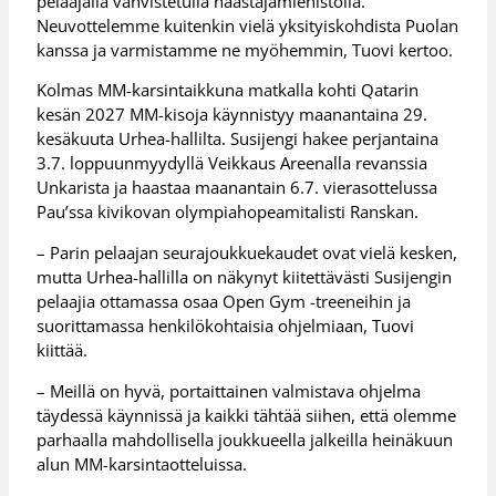
pelaajalla vahvistetulla haastajamiehistöllä.
Neuvottelemme kuitenkin vielä yksityiskohdista Puolan
kanssa ja varmistamme ne myöhemmin, Tuovi kertoo.
Kolmas MM-karsintaikkuna matkalla kohti Qatarin
kesän 2027 MM-kisoja käynnistyy maanantaina 29.
kesäkuuta Urhea-hallilta. Susijengi hakee perjantaina
3.7. loppuunmyydyllä Veikkaus Areenalla revanssia
Unkarista ja haastaa maanantain 6.7. vierasottelussa
Pau’ssa kivikovan olympiahopeamitalisti Ranskan.
– Parin pelaajan seurajoukkuekaudet ovat vielä kesken,
mutta Urhea-hallilla on näkynyt kiitettävästi Susijengin
pelaajia ottamassa osaa Open Gym -treeneihin ja
suorittamassa henkilökohtaisia ohjelmiaan, Tuovi
kiittää.
– Meillä on hyvä, portaittainen valmistava ohjelma
täydessä käynnissä ja kaikki tähtää siihen, että olemme
parhaalla mahdollisella joukkueella jalkeilla heinäkuun
alun MM-karsintaotteluissa.