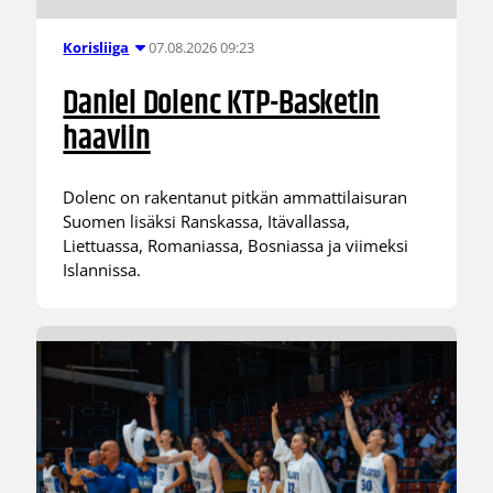
07.08.2026 09:23
Korisliiga
Daniel Dolenc KTP-Basketin
haaviin
Dolenc on rakentanut pitkän ammattilaisuran
Suomen lisäksi Ranskassa, Itävallassa,
Liettuassa, Romaniassa, Bosniassa ja viimeksi
Islannissa.