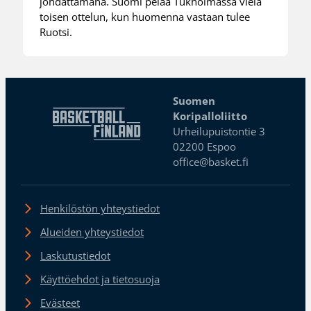
johdattamana. Suomi pelaa Tukholmassa vielä
toisen ottelun, kun huomenna vastaan tulee
Ruotsi.
Suomen
Koripalloliitto
Urheilupuistontie 3
02200 Espoo
office@basket.fi
Henkilöstön yhteystiedot
Alueiden yhteystiedot
Laskutustiedot
Käyttöehdot ja tietosuoja
Evästeet