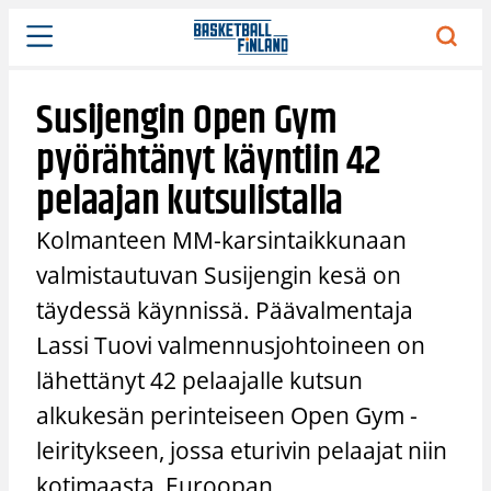
Siirry
sisältöön
Susijengin Open Gym
pyörähtänyt käyntiin 42
pelaajan kutsulistalla
Kolmanteen MM-karsintaikkunaan
valmistautuvan Susijengin kesä on
täydessä käynnissä. Päävalmentaja
Lassi Tuovi valmennusjohtoineen on
lähettänyt 42 pelaajalle kutsun
alkukesän perinteiseen Open Gym -
leiritykseen, jossa eturivin pelaajat niin
kotimaasta, Euroopan