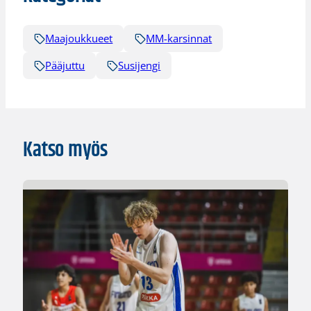
Maajoukkueet
MM-karsinnat
Pääjuttu
Susijengi
Katso myös