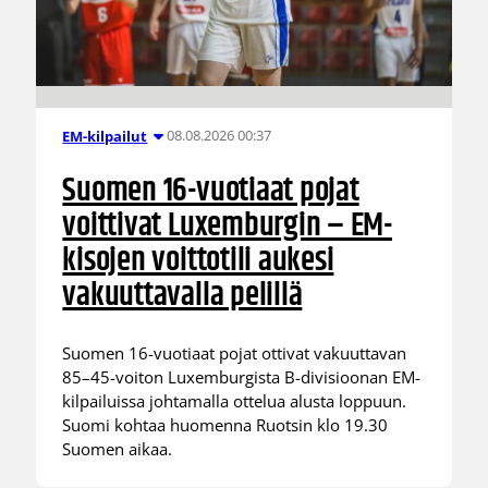
08.08.2026 00:37
EM-kilpailut
Suomen 16-vuotiaat pojat
voittivat Luxemburgin – EM-
kisojen voittotili aukesi
vakuuttavalla pelillä
Suomen 16-vuotiaat pojat ottivat vakuuttavan
85–45-voiton Luxemburgista B-divisioonan EM-
kilpailuissa johtamalla ottelua alusta loppuun.
Suomi kohtaa huomenna Ruotsin klo 19.30
Suomen aikaa.