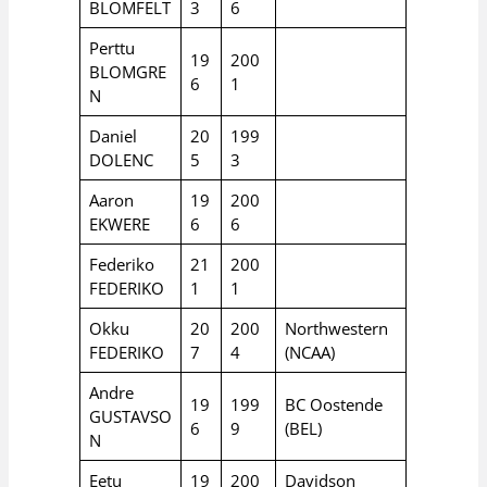
BLOMFELT
3
6
Perttu
19
200
BLOMGRE
6
1
N
Daniel
20
199
DOLENC
5
3
Aaron
19
200
EKWERE
6
6
Federiko
21
200
FEDERIKO
1
1
Okku
20
200
Northwestern
FEDERIKO
7
4
(NCAA)
Andre
19
199
BC Oostende
GUSTAVSO
6
9
(BEL)
N
Eetu
19
200
Davidson