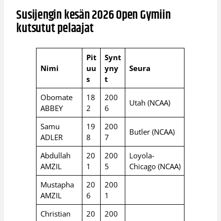
Susijengin kesän 2026 Open Gymiin
kutsutut pelaajat
Pit
Synt
Nimi
uu
yny
Seura
s
t
Obomate
18
200
Utah (NCAA)
ABBEY
2
6
Samu
19
200
Butler (NCAA)
ADLER
8
7
Abdullah
20
200
Loyola-
AMZIL
1
5
Chicago (NCAA)
Mustapha
20
200
AMZIL
6
1
Christian
20
200