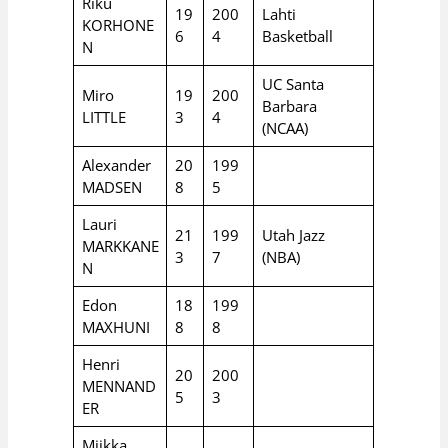
Riku
19
200
Lahti
KORHONE
6
4
Basketball
N
UC Santa
Miro
19
200
Barbara
LITTLE
3
4
(NCAA)
Alexander
20
199
MADSEN
8
5
Lauri
21
199
Utah Jazz
MARKKANE
3
7
(NBA)
N
Edon
18
199
MAXHUNI
8
8
Henri
20
200
MENNAND
5
3
ER
Miikka