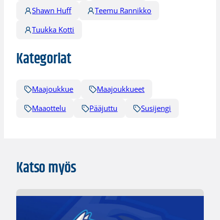
Shawn Huff
Teemu Rannikko
Tuukka Kotti
Kategoriat
Maajoukkue
Maajoukkueet
Maaottelu
Pääjuttu
Susijengi
Katso myös