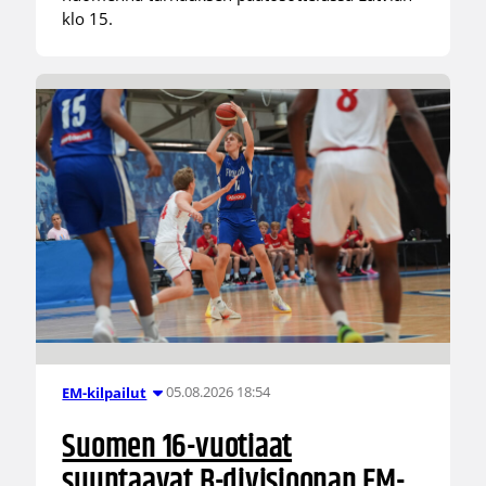
klo 15.
05.08.2026 18:54
EM-kilpailut
Suomen 16-vuotiaat
suuntaavat B-divisioonan EM-