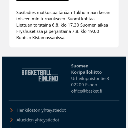
Susiladies matkustaa tänään Tukholmaan kesän
toiseen miniturnaukseen. Suomi kohtaa
Liettuan torstaina 6.8. klo 17.30 Suomen aikaa
Fryshusetissa ja perjantaina 7.8. klo 19.00
Ruotsin Kistamässanissa.
Suomen
Koripalloliitto
Urheilupuistontie 3
02200 Espoo
office@basket.fi
Henkilöstön yhteystiedot
Alueiden yhteystiedot