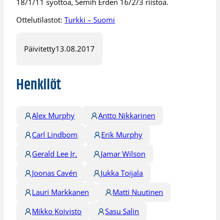
18/1/11 syöttöä, Semih Erden 16/2/3 riistoa.
Ottelutilastot:
Turkki – Suomi
Päivitetty
13.08.2017
Henkilöt
Alex Murphy
Antto Nikkarinen
Carl Lindbom
Erik Murphy
Gerald Lee Jr.
Jamar Wilson
Joonas Cavén
Jukka Toijala
Lauri Markkanen
Matti Nuutinen
Mikko Koivisto
Sasu Salin