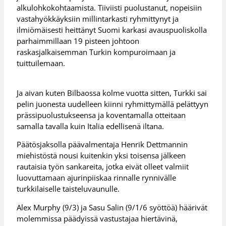
alkulohkokohtaamista. Tiiviisti puolustanut, nopeisiin
vastahyökkäyksiin millintarkasti ryhmittynyt ja
ilmiömäisesti heittänyt Suomi karkasi avauspuoliskolla
parhaimmillaan 19 pisteen johtoon
raskasjalkaisemman Turkin kompuroimaan ja
tuittuilemaan.
Ja aivan kuten Bilbaossa kolme vuotta sitten, Turkki sai
pelin juonesta uudelleen kiinni ryhmittymällä pelättyyn
prässipuolustukseensa ja koventamalla otteitaan
samalla tavalla kuin Italia edellisenä iltana.
Päätösjaksolla päävalmentaja Henrik Dettmannin
miehistöstä nousi kuitenkin yksi toisensa jälkeen
rautaisia työn sankareita, jotka eivät olleet valmiit
luovuttamaan ajurinpiiskaa rinnalle rynnivälle
turkkilaiselle taisteluvaunulle.
Alex Murphy (9/3) ja Sasu Salin (9/1/6 syöttöä) häärivät
molemmissa päädyissä vastustajaa hiertävinä,