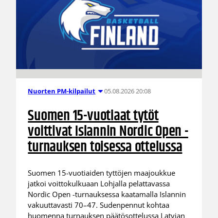
05.08.2026 20:08
Nuorten PM-kilpailut
Suomen 15-vuotiaat tytöt
voittivat Islannin Nordic Open -
turnauksen toisessa ottelussa
Suomen 15-vuotiaiden tyttöjen maajoukkue
jatkoi voittokulkuaan Lohjalla pelattavassa
Nordic Open -turnauksessa kaatamalla Islannin
vakuuttavasti 70–47. Sudenpennut kohtaa
huomenna turnauksen päätösottelussa Latvian