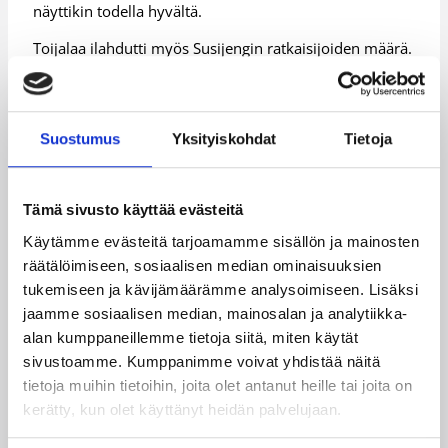
näyttikin todella hyvältä.
Toijalaa ilahdutti myös Susijengin ratkaisijoiden määrä.
Kentällä kävi 12 pelaajaa, joista 11 nousi pisteille.
– Meillä on ollut monia onnistujia puolustuspäässä jo
aiemmissa otteluissa, tänään saimme kymmenkunta
Suostumus
Yksityiskohdat
Tietoja
pelaajaa mukaan myös hyökkäykseen.
Koti kutsuu ja sitten Prahaan
Tämä sivusto käyttää evästeitä
Käytämme evästeitä tarjoamamme sisällön ja mainosten
Susijengi lentää helteisestä Cagliarista koto-Suomeen
räätälöimiseen, sosiaalisen median ominaisuuksien
sunnuntaina ja jatkaa ulkomaan turneetaan alkuviikolla
tukemiseen ja kävijämäärämme analysoimiseen. Lisäksi
lentämällä Prahaan.
jaamme sosiaalisen median, mainosalan ja analytiikka-
alan kumppaneillemme tietoja siitä, miten käytät
– Hyvä viikko tulee, kun pääsemme harjoittelemaan ja
sivustoamme. Kumppanimme voivat yhdistää näitä
loppuviikolla testaamaan harjoittelemaamme
maaottelun muodossa, Toijala kertoo.
tietoja muihin tietoihin, joita olet antanut heille tai joita on
kerätty, kun olet käyttänyt heidän palvelujaan.
– Juna puksuttaa aikataulussa ja rakennamme
peliämme pala palalta. Ensi viikolla otamme käyttöön