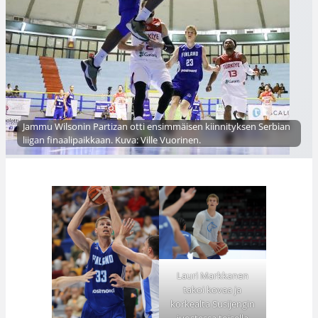
Jammu Wilsonin Partizan otti ensimmäisen kiinnityksen Serbian
liigan finaalipaikkaan. Kuva: Ville Vuorinen.
Lauri Markkanen
takoi kovaa ja
korkealta Susijengin