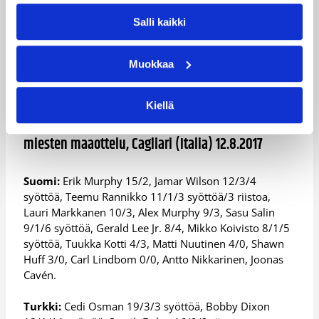
yhden hyökkäyspään elementin, jota emme ole tänä
Salli kaikki
kesänä vielä käyttäneet, ja tarkastamme vielä
muutamia taktisia yksityiskohtia puolustuksessa.
Muokkaa
Susijengi ja Tshekki kohtaavat Prahassa perjantaina 18.
elokuuta.
Kiellä
Turkki – Suomi 88-93 (19-25, 37-54, 64-69),
miesten maaottelu, Cagliari (Italia) 12.8.2017
Suomi:
Erik Murphy 15/2, Jamar Wilson 12/3/4
syöttöä, Teemu Rannikko 11/1/3 syöttöä/3 riistoa,
Lauri Markkanen 10/3, Alex Murphy 9/3, Sasu Salin
9/1/6 syöttöä, Gerald Lee Jr. 8/4, Mikko Koivisto 8/1/5
syöttöä, Tuukka Kotti 4/3, Matti Nuutinen 4/0, Shawn
Huff 3/0, Carl Lindbom 0/0, Antto Nikkarinen, Joonas
Cavén.
Turkki:
Cedi Osman 19/3/3 syöttöä, Bobby Dixon