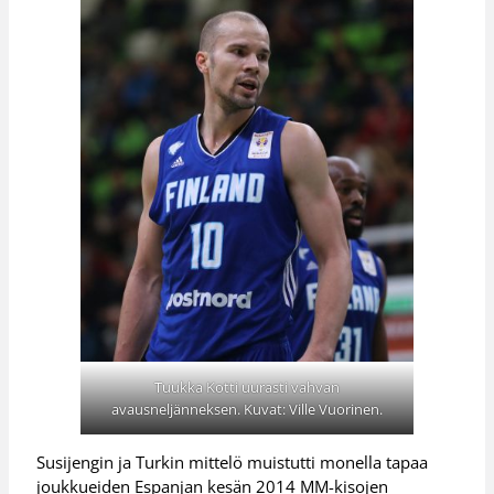
Tuukka Kotti uurasti vahvan
avausneljänneksen. Kuvat: Ville Vuorinen.
Susijengin ja Turkin mittelö muistutti monella tapaa
joukkueiden Espanjan kesän 2014 MM-kisojen