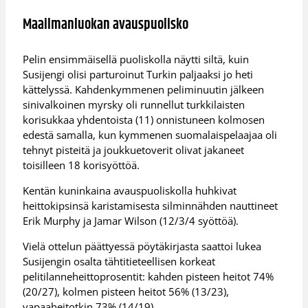
Maailmanluokan avauspuolisko
Pelin ensimmäisellä puoliskolla näytti siltä, kuin
Susijengi olisi parturoinut Turkin paljaaksi jo heti
kättelyssä. Kahdenkymmenen peliminuutin jälkeen
sinivalkoinen myrsky oli runnellut turkkilaisten
korisukkaa yhdentoista (11) onnistuneen kolmosen
edestä samalla, kun kymmenen suomalaispelaajaa oli
tehnyt pisteitä ja joukkuetoverit olivat jakaneet
toisilleen 18 korisyöttöä.
Kentän kuninkaina avauspuoliskolla huhkivat
heittokipsinsä karistamisesta silminnähden nauttineet
Erik Murphy ja Jamar Wilson (12/3/4 syöttöä).
Vielä ottelun päättyessä pöytäkirjasta saattoi lukea
Susijengin osalta tähtitieteellisen korkeat
pelitilanneheittoprosentit: kahden pisteen heitot 74%
(20/27), kolmen pisteen heitot 56% (13/23),
vapaaheitotkin 73% (14/19).