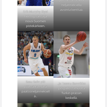
juostessa toisella
neljänneksellä
avointa kenttää.
Erik Murphy löysi
heittojyvänsä ja
nousi Suomen
pistekärkeen.
Sasu Salin piti
..ja Teemu Rannikko
päänsä kylmänä
piti pallosta huolta
päätösneljänneksell
Turkin prässin
ä..
keskellä.