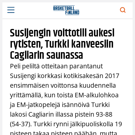
Siirry
sisältöön
Susijengin voittotili aukesi
rytisten, Turkki kanveesiin
Cagliarin saunassa
Peli peliltä otteitaan parantanut
Susijengi korkkasi kotikisakesän 2017
ensimmäisen voittonsa kuudennella
yrittämällä, kun toista EM-alkulohkoa
ja EM-jatkopelejä isännöivä Turkki
lakosi Cagliarin illassa pistein 93-88
(54-37). Turkki rynni jälkipuoliskolla 19
pisteen takaa pisteen päähän, mutta