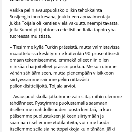
Vaikka pelin avauspuolisko olikin tehokkainta
Susijengiä tänä kesänä, joukkueen apuvalmentaja
Jukka Toijala oli kenties vielä vakuuttuneempi tavasta,
jolla Suomi piti johtonsa edellisillan Italia-tappio yhä
tuoreessa muistissa.
– Tiesimme kyllä Turkin prässistä, mutta valmistavissa
maaotteluissa keskitymme kuitenkin 90-prosenttisesti
omaan tekemiseemme, emmekä olleet niin ollen
niinkään harjoitelleet prässin purkua. Me sorruimme
vähän sähläämiseen, mutta pienempään viisikkoon
siirtyessämme saimme peliin riittävästi
pallonkäsittelijöitä, Toijala arvioi.
– Avauspuoliskolla jatkoimme vain siitä, mihin olemme
tähdänneet. Pystyimme puolustamalla saamaan
itsellemme mahdollisuuden juosta kenttää, ja kun
pääsemme puolustuksen jälkeen siirtymään ja
saamaan itsellemme etutilanteita, voimme luoda
itsellemme sellaisia heittopaikkoja kuin tänään. Jälki