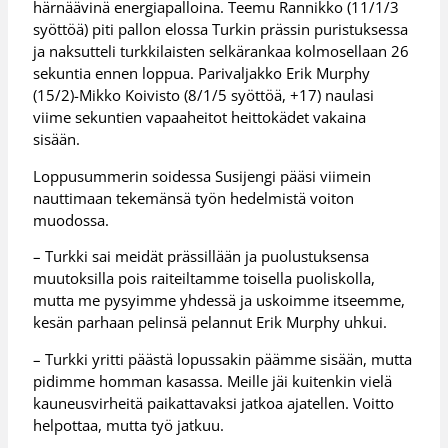
härnäävinä energiapalloina. Teemu Rannikko (11/1/3
syöttöä) piti pallon elossa Turkin prässin puristuksessa
ja naksutteli turkkilaisten selkärankaa kolmosellaan 26
sekuntia ennen loppua. Parivaljakko Erik Murphy
(15/2)-Mikko Koivisto (8/1/5 syöttöä, +17) naulasi
viime sekuntien vapaaheitot heittokädet vakaina
sisään.
Loppusummerin soidessa Susijengi pääsi viimein
nauttimaan tekemänsä työn hedelmistä voiton
muodossa.
– Turkki sai meidät prässillään ja puolustuksensa
muutoksilla pois raiteiltamme toisella puoliskolla,
mutta me pysyimme yhdessä ja uskoimme itseemme,
kesän parhaan pelinsä pelannut Erik Murphy uhkui.
– Turkki yritti päästä lopussakin päämme sisään, mutta
pidimme homman kasassa. Meille jäi kuitenkin vielä
kauneusvirheitä paikattavaksi jatkoa ajatellen. Voitto
helpottaa, mutta työ jatkuu.