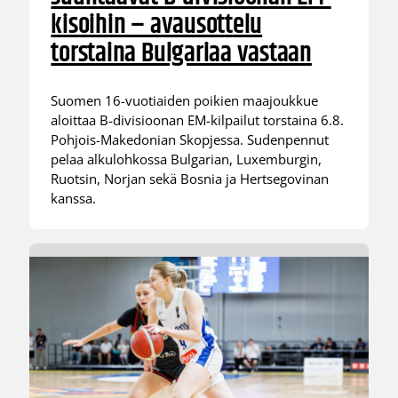
kisoihin – avausottelu
torstaina Bulgariaa vastaan
Suomen 16-vuotiaiden poikien maajoukkue
aloittaa B-divisioonan EM-kilpailut torstaina 6.8.
Pohjois-Makedonian Skopjessa. Sudenpennut
pelaa alkulohkossa Bulgarian, Luxemburgin,
Ruotsin, Norjan sekä Bosnia ja Hertsegovinan
kanssa.