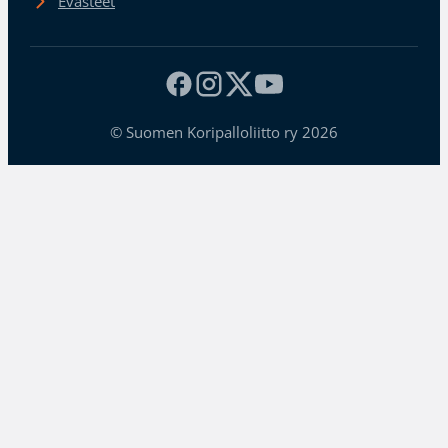
Evästeet
© Suomen Koripalloliitto ry 2026