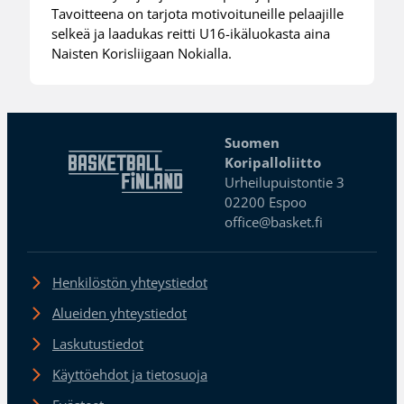
Tavoitteena on tarjota motivoituneille pelaajille
selkeä ja laadukas reitti U16-ikäluokasta aina
Naisten Korisliigaan Nokialla.
Suomen
Koripalloliitto
Urheilupuistontie 3
02200 Espoo
office@basket.fi
Henkilöstön yhteystiedot
Alueiden yhteystiedot
Laskutustiedot
Käyttöehdot ja tietosuoja