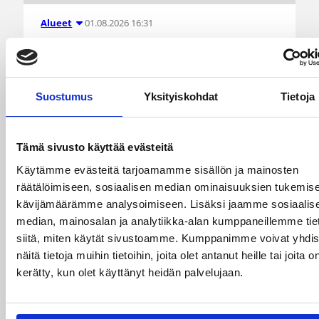
01.08.2026 16:31
Alueet
Mikko Salminen BC Nokian
toiminnanjohtajaksi
Suostumus
Yksityiskohdat
Tietoja
BC Nokian toiminnanjohtajana toimii kauden
2026–2027 alusta Mikko Salminen.
Tämä sivusto käyttää evästeitä
Käytämme evästeitä tarjoamamme sisällön ja mainosten
räätälöimiseen, sosiaalisen median ominaisuuksien tukemise
kävijämäärämme analysoimiseen. Lisäksi jaamme sosiaalis
median, mainosalan ja analytiikka-alan kumppaneillemme tie
siitä, miten käytät sivustoamme. Kumppanimme voivat yhdis
näitä tietoja muihin tietoihin, joita olet antanut heille tai joita o
kerätty, kun olet käyttänyt heidän palvelujaan.