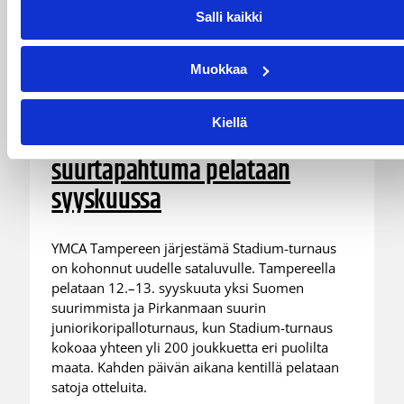
Salli kaikki
28.07.2026 16:04
Alueet
Muokkaa
Stadium-turnaukseen
Tampereelle yli 200 joukkuetta
Kiellä
– juniorikoripallon
suurtapahtuma pelataan
syyskuussa
YMCA Tampereen järjestämä Stadium-turnaus
on kohonnut uudelle sataluvulle. Tampereella
pelataan 12.–13. syyskuuta yksi Suomen
suurimmista ja Pirkanmaan suurin
juniorikoripalloturnaus, kun Stadium-turnaus
kokoaa yhteen yli 200 joukkuetta eri puolilta
maata. Kahden päivän aikana kentillä pelataan
satoja otteluita.