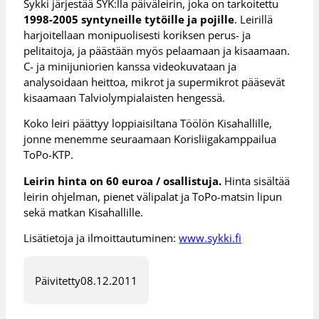
Sykki järjestää SYK:lla päiväleirin, joka on tarkoitettu
1998-2005 syntyneille tytöille ja pojille
. Leirillä
harjoitellaan monipuolisesti koriksen perus- ja
pelitaitoja, ja päästään myös pelaamaan ja kisaamaan.
C- ja minijuniorien kanssa videokuvataan ja
analysoidaan heittoa, mikrot ja supermikrot pääsevät
kisaamaan Talviolympialaisten hengessä.
Koko leiri päättyy loppiaisiltana Töölön Kisahallille,
jonne menemme seuraamaan Korisliigakamppailua
ToPo-KTP.
Leirin hinta on 60 euroa / osallistuja.
Hinta sisältää
leirin ohjelman, pienet välipalat ja ToPo-matsin lipun
sekä matkan Kisahallille.
Lisätietoja ja ilmoittautuminen:
www.sykki.fi
Päivitetty
08.12.2011