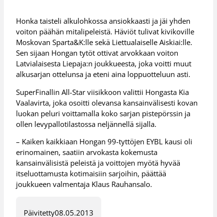
Honka taisteli alkulohkossa ansiokkaasti ja jäi yhden
voiton päähän mitalipeleistä. Häviöt tulivat kivikoville
Moskovan Sparta&K:lle sekä Liettualaiselle Aiskiai:lle.
Sen sijaan Hongan tytöt ottivat arvokkaan voiton
Latvialaisesta Liepaja:n joukkueesta, joka voitti muut
alkusarjan ottelunsa ja eteni aina loppuotteluun asti.
SuperFinallin All-Star viisikkoon valittii Hongasta Kia
Vaalavirta, joka osoitti olevansa kansainvälisesti kovan
luokan peluri voittamalla koko sarjan pistepörssin ja
ollen levypallotilastossa neljännellä sijalla.
– Kaiken kaikkiaan Hongan 99-tyttöjen EYBL kausi oli
erinomainen, saatiin arvokasta kokemusta
kansainvälisistä peleistä ja voittojen myötä hyvää
itseluottamusta kotimaisiin sarjoihin, päättää
joukkueen valmentaja Klaus Rauhansalo.
Päivitetty
08.05.2013