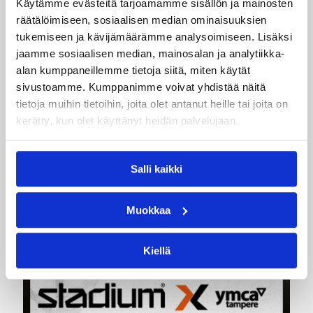
Käytämme evästeitä tarjoamamme sisällön ja mainosten
räätälöimiseen, sosiaalisen median ominaisuuksien
tukemiseen ja kävijämäärämme analysoimiseen. Lisäksi
jaamme sosiaalisen median, mainosalan ja analytiikka-
01.08.2026 16:31
Alueet
alan kumppaneillemme tietoja siitä, miten käytät
Mikko Salminen BC Nokian
sivustoamme. Kumppanimme voivat yhdistää näitä
toiminnanjohtajaksi
tietoja muihin tietoihin, joita olet antanut heille tai joita on
kerätty, kun olet käyttänyt heidän palvelujaan.
BC Nokian toiminnanjohtajana toimii kauden
2026–2027 alusta Mikko Salminen.
Salli kaikki
Muokkaa
Kiellä