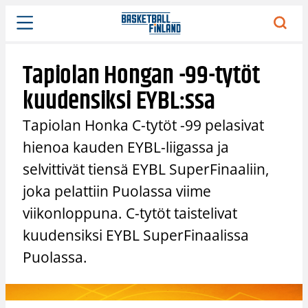
Siirry
sisältöön
Tapiolan Hongan -99-tytöt
kuudensiksi EYBL:ssa
Tapiolan Honka C-tytöt -99 pelasivat
hienoa kauden EYBL-liigassa ja
selvittivät tiensä EYBL SuperFinaaliin,
joka pelattiin Puolassa viime
viikonloppuna. C-tytöt taistelivat
kuudensiksi EYBL SuperFinaalissa
Puolassa.