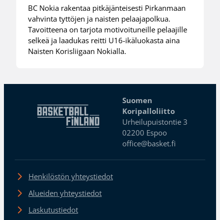
BC Nokia rakentaa pitkäjänteisesti Pirkanmaan
vahvinta tyttöjen ja naisten pelaajapolkua.
Tavoitteena on tarjota motivoituneille pelaajille
selkeä ja laadukas reitti U16-ikäluokasta aina
Naisten Korisliigaan Nokialla.
Suomen
Koripalloliitto
Urheilupuistontie 3
02200 Espoo
office@basket.fi
Henkilöstön yhteystiedot
Alueiden yhteystiedot
Laskutustiedot