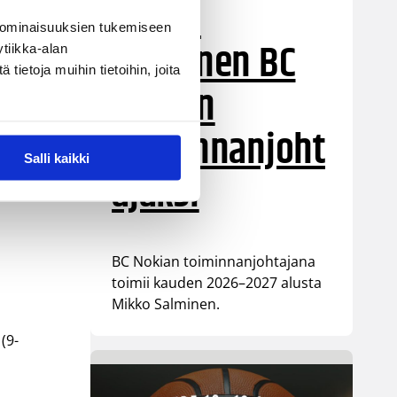
Mikko
 ominaisuuksien tukemiseen
Salminen BC
tiikka-alan
ietoja muihin tietoihin, joita
p
Nokian
en,
toiminnanjoht
00
Salli kaikki
ajaksi
BC Nokian toiminnanjohtajana
toimii kauden 2026–2027 alusta
Mikko Salminen.
 (9-