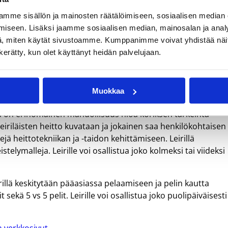
mme sisällön ja mainosten räätälöimiseen, sosiaalisen median
iseen. Lisäksi jaamme sosiaalisen median, mainosalan ja analy
, miten käytät sivustoamme. Kumppanimme voivat yhdistää näitä t
n kesäloman ensimmäisen viikon supersuosittu Summer Cam
n kerätty, kun olet käyttänyt heidän palvelujaan.
ollut yli 200 lasta nauttimassa kesäloman ensimmäisestä
ä! Leirillä ovat vierailleet mm. Susijengitähdet Petteri Kopon
ä helpottaa se, että lapset voi tuoda Summahallille jo klo 8.
Muokkaa
reilla on erinomainen mahdollisuus hioa koriksen tärkeintä
Leiriläisten heitto kuvataan ja jokainen saa henkilökohtaisen
jä heittotekniikan ja -taidon kehittämiseen. Leirillä
telymalleja. Leirille voi osallistua joko kolmeksi tai viideksi
irillä keskitytään pääasiassa pelaamiseen ja pelin kautta
ekä 5 vs 5 pelit. Leirille voi osallistua joko puolipäiväisesti