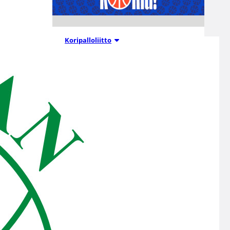
04.08.2026 12:00
Koripalloliitto
Miljoona
koria! -haaste
alkaa 17.8.
Haaste tarjoaa seuroille valmiin
konseptin innostaa mukaan
uusia pelaajia ja syventää
yhteistyötä koulujen kanssa.