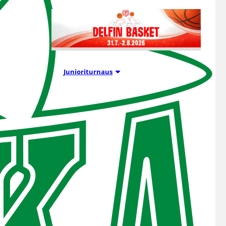
01.08.2026 16:34
Junioriturnaus
Delfin Basket
Tournament
31.7.-2.8.
Tampereella
Koripallon kansainvälinen