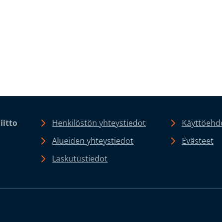
iitto
Henkilöstön yhteystiedot
Käyttöehdo
Alueiden yhteystiedot
Evästeet
Laskutustiedot