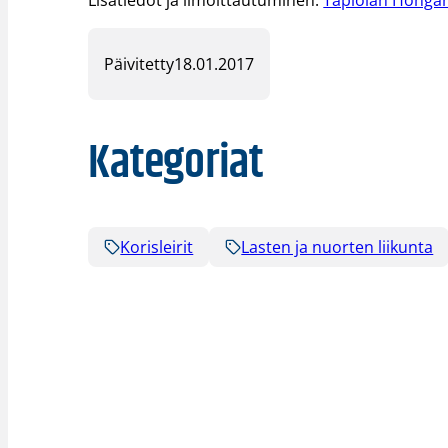
Lisätiedot ja ilmoittautuminen:
Tapiolan Hongan
Päivitetty
18.01.2017
Kategoriat
Korisleirit
Lasten ja nuorten liikunta