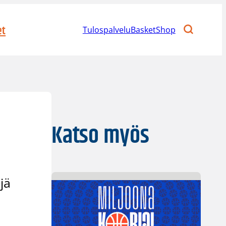
et
Tulospalvelu
BasketShop
Katso myös
ejä