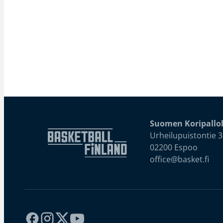
Suomen Koripallol
Urheilupuistontie 3
02200 Espoo
office@basket.fi