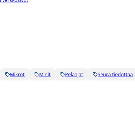
 verkkosivut
Mikrot
Minit
Pelaajat
Seura tiedottaa