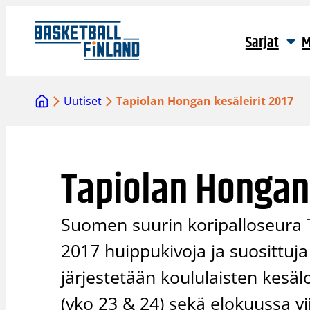
Siirry
sisältöön
Sarjat
M
Uutiset
Tapiolan Hongan kesäleirit 2017
Tapiolan Hongan 
Suomen suurin koripalloseura 
2017 huippukivoja ja suosittuja ko
järjestetään koululaisten kesä
(vko 23 & 24) sekä elokuussa vii