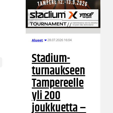
28.07.2026 16:04
Alueet
Stadium-
turnaukseen
Tampereelle
yli 200
joukkuetta –