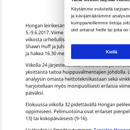
Käytämme evästeitä tarjoama
ja kävijämäärämme analysoim
kumppaneillemme tietoja siitä
Hongan leirikesän avaa tuttuun tapaan laste
olet antanut heille tai joita o
5.-9.6.2017. Viime vuosina Summer Campilla on 
viikosta urheilullisissa ja aurinkoisissa merkeiss
Shawn Huff ja Juho Nenonen. Aikuisten työkiireit
Kiellä
ja hakea 16.30 mennessä.
Viikolla 24 järjestettävällä heittoleirillä junio
yksittäistä taitoa huippuvalmentajien johdolla. 
analyysin omasta heittotekniikastaan sekä vinkke
harjoitellaan myös monipuolisesti erilaisia viimeis
päiväksi.
Elokuussa viikolla 32 pidettävällä Hongan pelile
oppimiseen. Pelimuotoina ovat erilaiset pienpelit s
13) tai kokopäiväisesti (9-16).