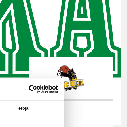
turnaus Delfin Basket pelataan
Tampereella tänä viikonloppuna.
Järjestyksessään 39. turnaus
kerää yhteen 200 joukkuetta ja
tuhansia koripallon ystäviä niin
Suomesta kuin ulkomailta.
Tietoja
01.08.2026 16:31
Alueet