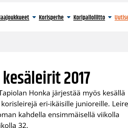
aajoukkueet
Korisperhe
Koripalloliitto
Uutis
kesäleirit 2017
Tapiolan Honka järjestää myös kesällä
risleirejä eri-ikäisille junioreille. Leir
loman kahdella ensimmäisellä viikolla
kolla 32.