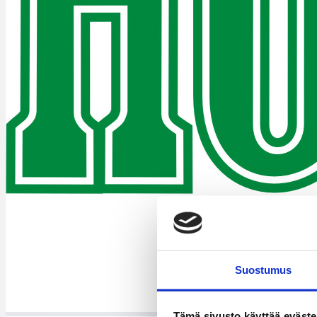
Suostumus
Tämä sivusto käyttää eväste