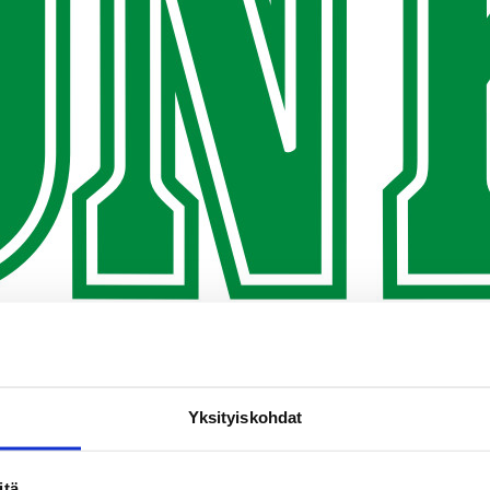
Yksityiskohdat
itä