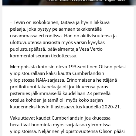
– Tevin on isokokoinen, taitava ja hyvin liikkuva
pelaaja, joka pystyy pelaamaan takakentällä
useammassa eri roolissa. Hän on aktiivisuutensa ja
ulottuvuutensa ansiosta myös varsin kyvykäs
puolustuspäässä, päävalmentaja Vesa Vertio
kommentoi seuran tiedotteessa.
Memphisistä kotoisin oleva 193-senttinen Olison pelasi
yliopistourallaan kaksi kautta Cumberlandsin
yliopistossa NAIA-sarjassa. Erinomaisena heittäjänä
profiloitunut takapelaaja oli joukkueensa paras
pistemies jälkimmäisellä kaudellaan 23 pisteellä
ottelua kohden ja tämä oli myös koko sarjan
kuudenneksi kovin tilastosaavutus kaudella 2020-21.
Vakuuttavat kaudet Cumberlandsin joukkueessa
herättivät huomiota myös sarjatasoa ylemmissä
yliopistoissa. Neljännen yliopistovuotensa Olison pääsi