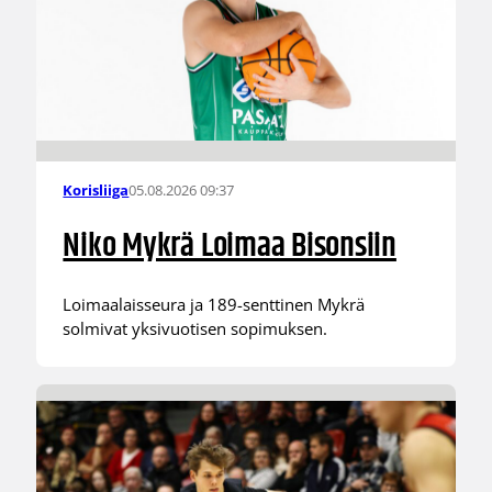
05.08.2026 09:37
Korisliiga
Niko Mykrä Loimaa Bisonsiin
Loimaalaisseura ja 189-senttinen Mykrä
solmivat yksivuotisen sopimuksen.