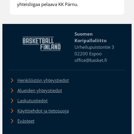
yhteisliigaa pelaava KK Pärnu.
Suomen
Koripalloliitto
Urheilupuistontie 3
02200 Espoo
office@basket.fi
Henkilöstön yhteystiedot
Alueiden yhteystiedot
Laskutustiedot
Käyttöehdot ja tietosuoja
Evästeet