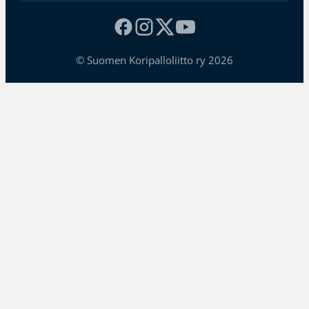
© Suomen Koripalloliitto ry 2026