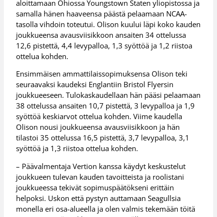
aloittamaan Ohiossa Youngstown Staten yliopistossa ja
samalla hänen haaveensa päästä pelaamaan NCAA-
tasolla vihdoin toteutui. Olison kuului läpi koko kauden
joukkueensa avausviisikkoon ansaiten 34 ottelussa
12,6 pistettä, 4,4 levypalloa, 1,3 syöttöä ja 1,2 riistoa
ottelua kohden.
Ensimmäisen ammattilaissopimuksensa Olison teki
seuraavaksi kaudeksi Englantiin Bristol Flyersin
joukkueeseen. Tulokaskaudellaan hän pääsi pelaamaan
38 ottelussa ansaiten 10,7 pistettä, 3 levypalloa ja 1,9
syöttöä keskiarvot ottelua kohden. Viime kaudella
Olison nousi joukkueensa avausviisikkoon ja hän
tilastoi 35 ottelussa 16,5 pistettä, 3,7 levypalloa, 3,1
syöttöä ja 1,3 riistoa ottelua kohden.
– Päävalmentaja Vertion kanssa käydyt keskustelut
joukkueen tulevan kauden tavoitteista ja roolistani
joukkueessa tekivät sopimuspäätökseni erittäin
helpoksi. Uskon että pystyn auttamaan Seagullsia
monella eri osa-alueella ja olen valmis tekemään töitä