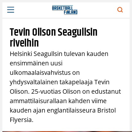
Siirry
sisältöön
Tevin Olison Seagullsin
riveihin
Helsinki Seagullsin tulevan kauden
ensimmäinen uusi
ulkomaalaisvahvistus on
yhdysvaltalainen takapelaaja Tevin
Olison. 25-vuotias Olison on edustanut
ammattilaisurallaan kahden viime
kauden ajan englantilaisseura Bristol
Flyersia.