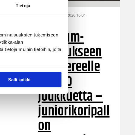
Tietoja
28.07.2026 16:04
Alueet
Stadium-
 ominaisuuksien tukemiseen
tiikka-alan
turnaukseen
ietoja muihin tietoihin, joita
Tampereelle
yli 200
Salli kaikki
joukkuetta –
juniorikoripall
on