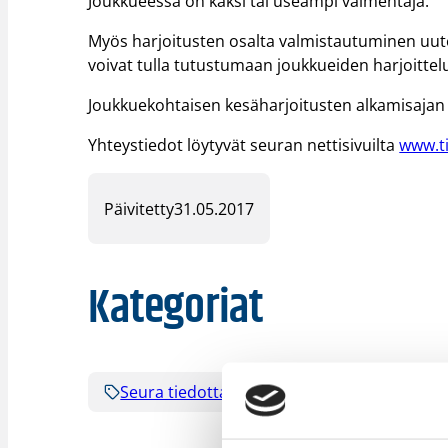
Joukkueessa on kaksi tai useampi valmentaja.
Myös harjoitusten osalta valmistautuminen uutee
voivat tulla tutustumaan joukkueiden harjoittel
Joukkuekohtaisen kesäharjoitusten alkamisajan s
Yhteystiedot löytyvät seuran nettisivuilta
www.ti
Päivitetty
31.05.2017
Kategoriat
Seura tiedottaa