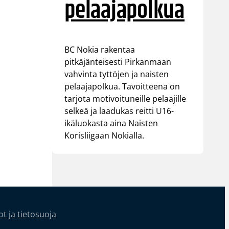
pelaajapolkua
BC Nokia rakentaa
pitkäjänteisesti Pirkanmaan
vahvinta tyttöjen ja naisten
pelaajapolkua. Tavoitteena on
tarjota motivoituneille pelaajille
selkeä ja laadukas reitti U16-
ikäluokasta aina Naisten
Korisliigaan Nokialla.
t ja tietosuoja