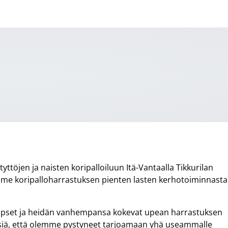
tyttöjen ja naisten koripalloiluun Itä-Vantaalla Tikkurilan
me koripalloharrastuksen pienten lasten kerhotoiminnasta
t lapset ja heidän vanhempansa kokevat upean harrastuksen
väisiä, että olemme pystyneet tarjoamaan yhä useammalle