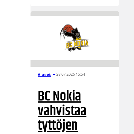
28.07.2026 15:54
Alueet
BC Nokia
vahvistaa
tyttöjen