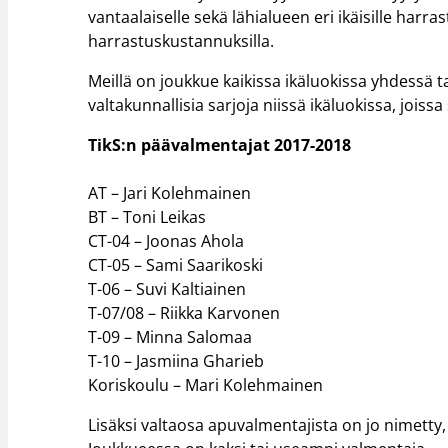
vantaalaiselle sekä lähialueen eri ikäisille harra
harrastuskustannuksilla.
Meillä on joukkue kaikissa ikäluokissa yhdessä 
valtakunnallisia sarjoja niissä ikäluokissa, joissa
TikS:n päävalmentajat 2017-2018
AT – Jari Kolehmainen
BT – Toni Leikas
CT-04 – Joonas Ahola
CT-05 – Sami Saarikoski
T-06 – Suvi Kaltiainen
T-07/08 – Riikka Karvonen
T-09 – Minna Salomaa
T-10 – Jasmiina Gharieb
Koriskoulu – Mari Kolehmainen
Lisäksi valtaosa apuvalmentajista on jo nimetty