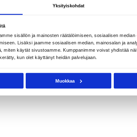
Yksityiskohdat
itä
mme sisällön ja mainosten räätälöimiseen, sosiaalisen median
iseen. Lisäksi jaamme sosiaalisen median, mainosalan ja analy
, miten käytät sivustoamme. Kumppanimme voivat yhdistää näitä t
n kerätty, kun olet käyttänyt heidän palvelujaan.
Muokkaa