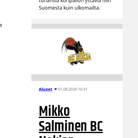
tuhansia koripallon ystäviä niin
Suomesta kuin ulkomailta.
e
01.08.2026 16:31
Alueet
Mikko
Salminen BC