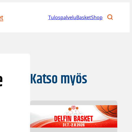
et
Tulospalvelu
BasketShop
e
Katso myös