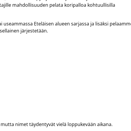
stajille mahdollisuuden pelata koripalloa kohtuullisilla
tai useammassa Eteläisen alueen sarjassa ja lisäksi pelaamm
 sellainen järjestetään.
, mutta nimet täydentyvät vielä loppukevään aikana.