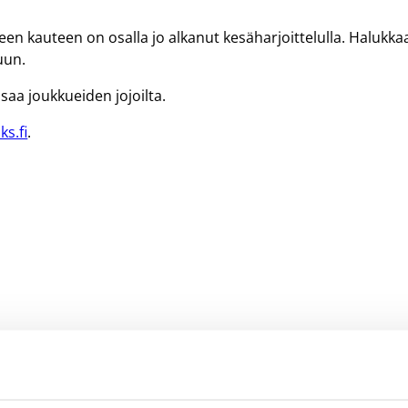
n kauteen on osalla jo alkanut kesäharjoittelulla. Halukka
uun.
aa joukkueiden jojoilta.
ks.fi
.