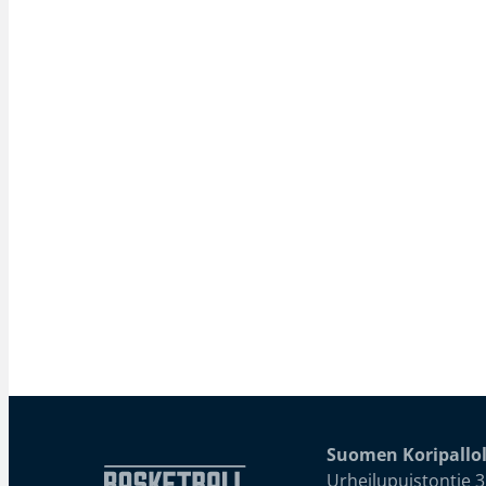
Suomen Koripallol
Urheilupuistontie 3