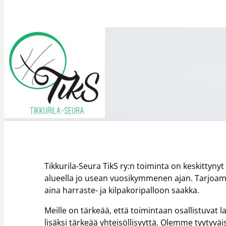
Tikkurila-Seura TikS ry:n toiminta on keskittynyt 
alueella jo usean vuosikymmenen ajan. Tarjoam
aina harraste- ja kilpakoripalloon saakka.
Meille on tärkeää, että toimintaan osallistuva
lisäksi tärkeää yhteisöllisyyttä. Olemme tyyty