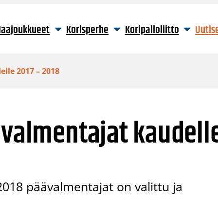
aajoukkueet
Korisperhe
Koripalloliitto
Uutis
lle 2017 – 2018
 valmentajat kaudell
018 päävalmentajat on valittu ja