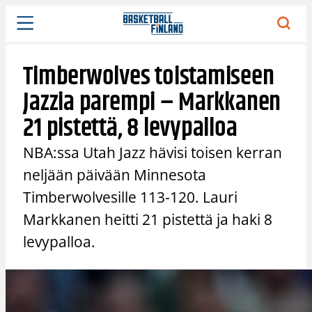
Siirry
sisältöön
Timberwolves toistamiseen
Jazzia parempi – Markkanen
21 pistettä, 8 levypalloa
NBA:ssa Utah Jazz hävisi toisen kerran
neljään päivään Minnesota
Timberwolvesille 113-120. Lauri
Markkanen heitti 21 pistettä ja haki 8
levypalloa.