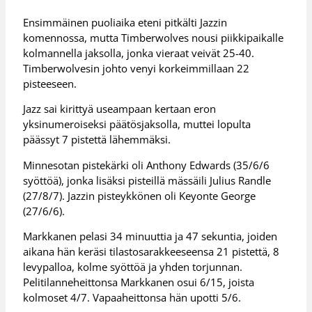
Ensimmäinen puoliaika eteni pitkälti Jazzin
komennossa, mutta Timberwolves nousi piikkipaikalle
kolmannella jaksolla, jonka vieraat veivät 25-40.
Timberwolvesin johto venyi korkeimmillaan 22
pisteeseen.
Jazz sai kirittyä useampaan kertaan eron
yksinumeroiseksi päätösjaksolla, muttei lopulta
päässyt 7 pistettä lähemmäksi.
Minnesotan pistekärki oli Anthony Edwards (35/6/6
syöttöä), jonka lisäksi pisteillä mässäili Julius Randle
(27/8/7). Jazzin pisteykkönen oli Keyonte George
(27/6/6).
Markkanen pelasi 34 minuuttia ja 47 sekuntia, joiden
aikana hän keräsi tilastosarakkeeseensa 21 pistettä, 8
levypalloa, kolme syöttöä ja yhden torjunnan.
Pelitilanneheittonsa Markkanen osui 6/15, joista
kolmoset 4/7. Vapaaheittonsa hän upotti 5/6.