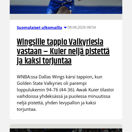
08.08.2026 08:54
Suomalaiset ulkomailla
Wingsille tappio Valkyriesia
vastaan – Kuier neljä pistettä
ja kaksi torjuntaa
WNBA:ssa Dallas Wings kärsi tappion, kun
Golden State Valkyries oli parempi
loppulukemin 94-76 (44-36). Awak Kuier tilastoi
vaihdoissa yhdeksässä ja puolessa minuutissa
neljä pistettä, yhden levypallon ja kaksi
torjuntaa.