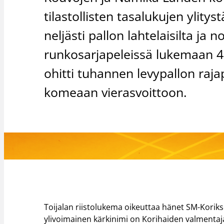
tilastollisten tasalukujen ylitys
neljästi pallon lahtelaisilta ja 
runkosarjapeleissä lukemaan 
ohitti tuhannen levypallon raja
komeaan vierasvoittoon.
Toijalan riistolukema oikeuttaa hänet SM-Korikse
ylivoimainen kärkinimi on Korihaiden valmentaja