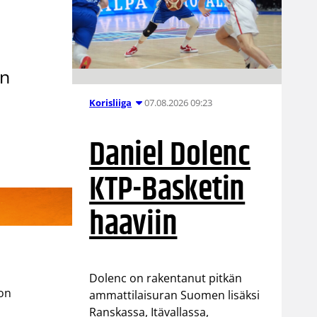
an
07.08.2026 09:23
Korisliiga
Daniel Dolenc
KTP-Basketin
haaviin
Dolenc on rakentanut pitkän
ton
ammattilaisuran Suomen lisäksi
Ranskassa, Itävallassa,