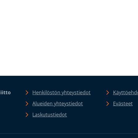
iitto
Henkilöstön yhteystiedot
Käyttöehdo
Alueiden yhteystiedot
Evästeet
Laskutustiedot