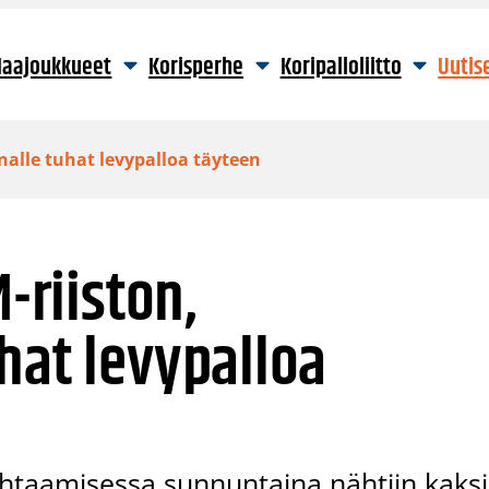
aajoukkueet
Korisperhe
Koripalloliitto
Uutis
nnalle tuhat levypalloa täyteen
M-riiston,
hat levypalloa
htaamisessa sunnuntaina nähtiin kaksi