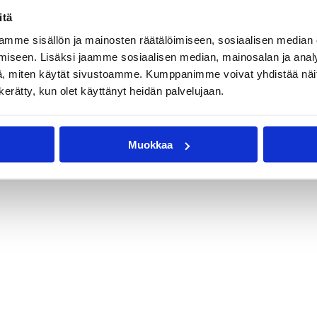
itä
mme sisällön ja mainosten räätälöimiseen, sosiaalisen median
iseen. Lisäksi jaamme sosiaalisen median, mainosalan ja analy
, miten käytät sivustoamme. Kumppanimme voivat yhdistää näitä t
n kerätty, kun olet käyttänyt heidän palvelujaan.
Muokkaa