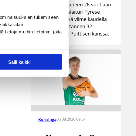
Lionsia edustaneen 26-vuotiaan
yhdysvaltalaislaituri Tyrese
 ominaisuuksien tukemiseen
Williamsin sekä viime kaudella
tiikka-alan
Kouvoja edustaneen 32-
ietoja muihin tietoihin, joita
vuotiaan Timi Puittisen kanssa.
Salli kaikki
05.08.2026 09:37
Korisliiga