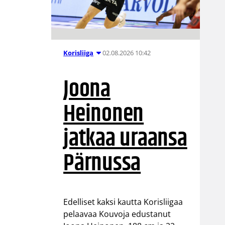
02.08.2026 10:42
Korisliiga
Joona
Heinonen
jatkaa uraansa
Pärnussa
Edelliset kaksi kautta Korisliigaa
pelaavaa Kouvoja edustanut