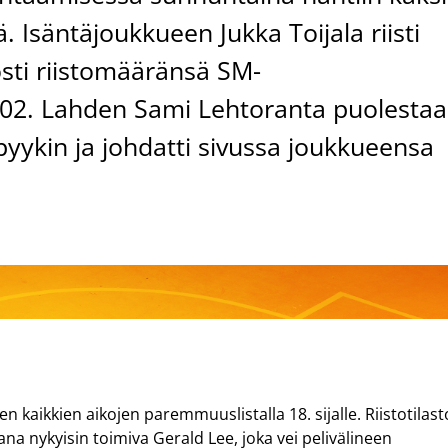
tä. Isäntäjoukkueen Jukka Toijala riisti
nosti riistomääränsä SM-
402. Lahden Sami Lehtoranta puolesta
pyykin ja johdatti sivussa joukkueensa
n kaikkien aikojen paremmuuslistalla 18. sijalle. Riistotilas
na nykyisin toimiva Gerald Lee, joka vei pelivälineen