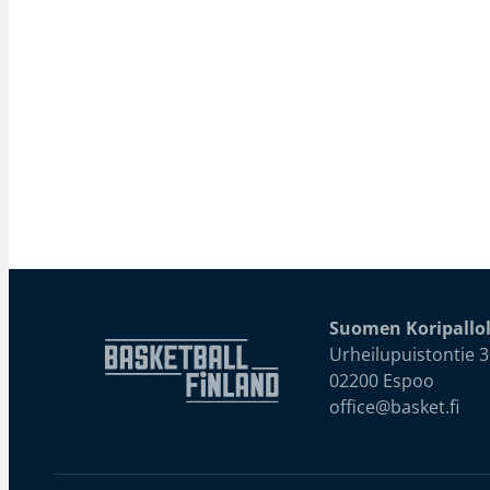
Suomen Koripallol
Urheilupuistontie 3
02200 Espoo
office@basket.fi