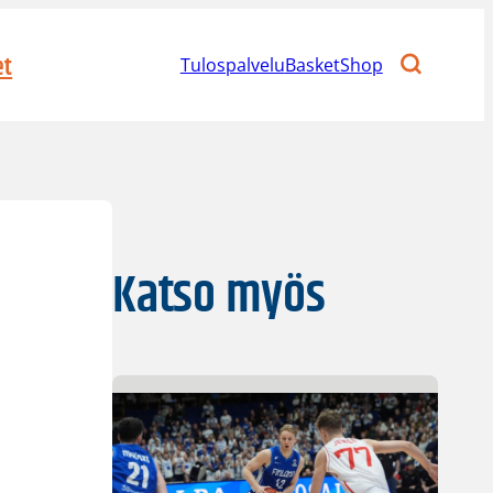
et
Tulospalvelu
BasketShop
Katso myös