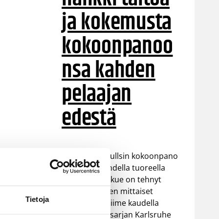
ja kokemusta
kokoonpanoo
nsa kahden
pelaajan
edestä
Helsinki Seagullsin kokoonpano
vahvistuu kahdella tuoreella
kasvolla. Joukkue on tehnyt
tulevan kauden mittaiset
Tietoja
sopimukset viime kaudella
Saksan ProA-sarjan Karlsruhe