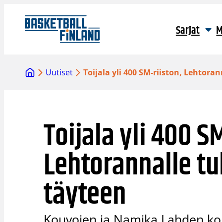
Siirry
sisältöön
Sarjat
M
Uutiset
Toijala yli 400 SM-riiston, Lehtora
Toijala yli 400 S
Lehtorannalle tu
täyteen
Kouvojen ja Namika Lahden ko