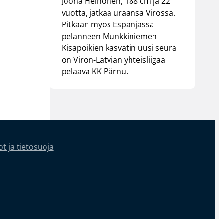
Joona Heinonen, 188 cm ja 22
vuotta, jatkaa uraansa Virossa.
Pitkään myös Espanjassa
pelanneen Munkkiniemen
Kisapoikien kasvatin uusi seura
on Viron-Latvian yhteisliigaa
pelaava KK Pärnu.
t ja tietosuoja