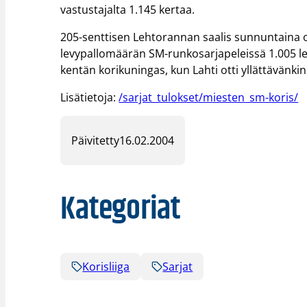
vastustajalta 1.145 kertaa.
205-senttisen Lehtorannan saalis sunnuntaina o
levypallomäärän SM-runkosarjapeleissä 1.005 levy
kentän korikuningas, kun Lahti otti yllättävänk
Lisätietoja:
/sarjat_tulokset/miesten_sm-koris/
Päivitetty
16.02.2004
Kategoriat
Korisliiga
Sarjat