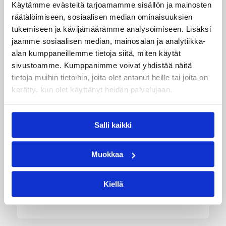
Käytämme evästeitä tarjoamamme sisällön ja mainosten
räätälöimiseen, sosiaalisen median ominaisuuksien
tukemiseen ja kävijämäärämme analysoimiseen. Lisäksi
jaamme sosiaalisen median, mainosalan ja analytiikka-
05.08.2026 11:34
Korisliiga
alan kumppaneillemme tietoja siitä, miten käytät
sivustoamme. Kumppanimme voivat yhdistää näitä
Seagulls hankki taitoa ja
tietoja muihin tietoihin, joita olet antanut heille tai joita on
kokemusta kokoonpanoonsa
kerätty, kun olet käyttänyt heidän palvelujaan.
kahden pelaajan edestä
Salli kaikki
Helsinki Seagullsin kokoonpano vahvistuu
kahdella tuoreella kasvolla. Joukkue on tehnyt
Muokkaa
tulevan kauden mittaiset sopimukset viime
kaudella Saksan ProA-sarjan Karlsruhe Lionsia
edustaneen 26-vuotiaan yhdysvaltalaislaituri
Kiellä
Tyrese Williamsin sekä viime kaudella Kouvoja
edustaneen 32-vuotiaan Timi Puittisen kanssa.