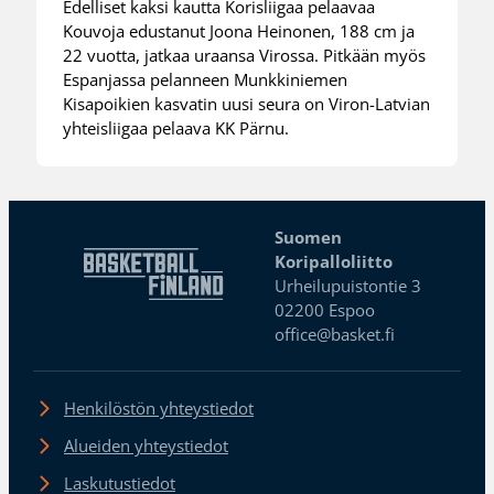
Edelliset kaksi kautta Korisliigaa pelaavaa
Kouvoja edustanut Joona Heinonen, 188 cm ja
22 vuotta, jatkaa uraansa Virossa. Pitkään myös
Espanjassa pelanneen Munkkiniemen
Kisapoikien kasvatin uusi seura on Viron-Latvian
yhteisliigaa pelaava KK Pärnu.
Suomen
Koripalloliitto
Urheilupuistontie 3
02200 Espoo
office@basket.fi
Henkilöstön yhteystiedot
Alueiden yhteystiedot
Laskutustiedot