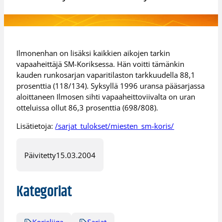
Ilmonenhan on lisäksi kaikkien aikojen tarkin
vapaaheittäjä SM-Koriksessa. Hän voitti tämänkin
kauden runkosarjan vaparitilaston tarkkuudella 88,1
prosenttia (118/134). Syksyllä 1996 uransa pääsarjassa
aloittaneen Ilmosen sihti vapaaheittoviivalta on uran
otteluissa ollut 86,3 prosenttia (698/808).
Lisätietoja:
/sarjat_tulokset/miesten_sm-koris/
Päivitetty
15.03.2004
Kategoriat
Korisliiga
Sarjat