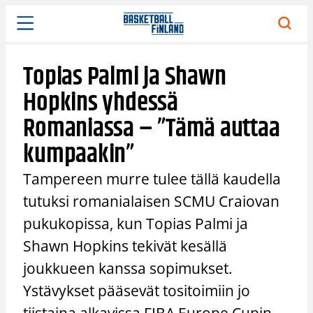
Siirry
sisältöön
Topias Palmi ja Shawn
Hopkins yhdessä
Romaniassa – ”Tämä auttaa
kumpaakin”
Tampereen murre tulee tällä kaudella
tutuksi romanialaisen SCMU Craiovan
pukukopissa, kun Topias Palmi ja
Shawn Hopkins tekivät kesällä
joukkueen kanssa sopimukset.
Ystävykset pääsevät tositoimiin jo
tiistaina alkavissa FIBA Europe Cupin