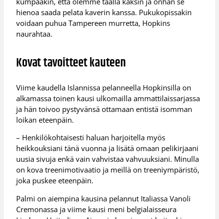
kumpaakin, että olemme täällä kaksin ja onhan se
hienoa saada pelata kaverin kanssa. Pukukopissakin
voidaan puhua Tampereen murretta, Hopkins
naurahtaa.
Kovat tavoitteet kauteen
Viime kaudella Islannissa pelanneella Hopkinsilla on
alkamassa toinen kausi ulkomailla ammattilaissarjassa
ja hän toivoo pystyvänsä ottamaan entistä isomman
loikan eteenpäin.
– Henkilökohtaisesti haluan harjoitella myös
heikkouksiani tänä vuonna ja lisätä omaan pelikirjaani
uusia sivuja enkä vain vahvistaa vahvuuksiani. Minulla
on kova treenimotivaatio ja meillä on treeniympäristö,
joka puskee eteenpäin.
Palmi on aiempina kausina pelannut Italiassa Vanoli
Cremonassa ja viime kausi meni belgialaisseura