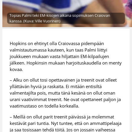
Topias Palmi teki EM-kisojen aikana sopimuksen Craiovan
kanssa. (Kuva: Ville Vuorinen)
Hopkins on ehtinyt olla Craiovassa pidempään
valmistautumassa kauteen, kun taas Palmi liittyi
joukkueen mukaan vasta hiljattain EM-kilpailujen
jälkeen. Hopkinsin mukaan harjoituskaudella on menty
kovaa.
– Alku on ollut tosi opettavainen ja treenit ovat olleet
yllättävän hyviä ja raskaita. Ei mitään entisiltä
valmentajilta pois, mutta tänä kesänä on ollut oman
urani vaativimmat treenit. Ne ovat opettaneet paljon ja
vaatimustaso on todella korkealla.
– Meillä on ollut parit treenit päivässä ja molemmat
kestävät pari tuntia. Nyt tuntee, että on ammattipelaaja
ja saa tosissaan tehdä töitä. Jos on jossain vaiheessa