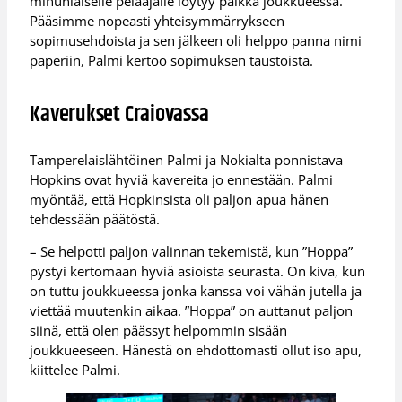
minunlaiselle pelaajalle löytyy paikka joukkueessa.
Pääsimme nopeasti yhteisymmärrykseen
sopimusehdoista ja sen jälkeen oli helppo panna nimi
paperiin, Palmi kertoo sopimuksen taustoista.
Kaverukset Craiovassa
Tamperelaislähtöinen Palmi ja Nokialta ponnistava
Hopkins ovat hyviä kavereita jo ennestään. Palmi
myöntää, että Hopkinsista oli paljon apua hänen
tehdessään päätöstä.
– Se helpotti paljon valinnan tekemistä, kun ”Hoppa”
pystyi kertomaan hyviä asioista seurasta. On kiva, kun
on tuttu joukkueessa jonka kanssa voi vähän jutella ja
viettää muutenkin aikaa. ”Hoppa” on auttanut paljon
siinä, että olen päässyt helpommin sisään
joukkueeseen. Hänestä on ehdottomasti ollut iso apu,
kiittelee Palmi.