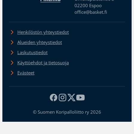
02200 Espoo
office@basket.fi
Henkilöstön yhteystiedot
Alueiden yhteystiedot
Laskutustiedot
Käyttöehdot ja tietosuoja
Evästeet
© Suomen Koripalloliitto ry 2026