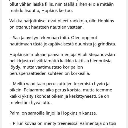
ollut vähän laiska fiilis, niin täällä siihen ei ole mitään
mahdollisuutta, Hopkins kertoo.
Vaikka harjoitukset ovat olleet rankkoja, niin Hopkins
on ottanut haasteen nauttien vastaan.
– Saa ja pystyy tekemään töitä. Olen oppinut
nauttimaan tästä jokapäiväisestä duunista ja grindista.
Hopkinsin mukaan päävalmentaja Vitali Stepanovskin
pelikirjasta ei välttämättä kaikkia taktisia hienouksia
löydy, mutta vaatimustaso koripallon
perusperiaatteiden suhteen on korkealla.
– Meiltä vaaditaan perusjuttujen tekemistä hyvin ja
oikein. Pelaamme aika perus korista, mutta teemme
kaikki yksityiskohdat oikein ja keskittyneesti. Se on
mielestäni hyvä juttu.
Palmi on samoilla linjoilla Hopkinsin kanssa.
– Pirun kovaa on menty treeneissä. Valmentaja on tosi