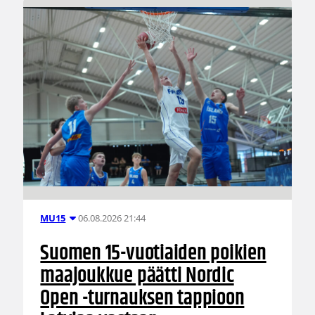
06.08.2026 21:44
MU15
Suomen 15-vuotiaiden poikien
maajoukkue päätti Nordic
Open -turnauksen tappioon