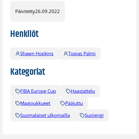
Päivitetty
26.09.2022
Henkilöt
Shawn Hopkins
Topias Palmi
Kategoriat
FIBA Europe Cup
Haastattelu
Maajoukkueet
Pääjuttu
Suomalaiset ulkomailla
Susijengi