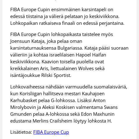
FIBA Europe Cupin ensimmäinen karsintapeli on
edessä tiistaina ja välierä pelataan jo keskiviikkona.
Lohkopaikan ratkaiseva finaali on edessä perjantaina.
FIBA Europe Cupin lohkopaikasta taistelee myös
Joensuun Kataja, joka pelaa oman
karsintaturnauksensa Bulgariassa. Kataja pääsi suoraan
välieriin ja kohtaa israelilaisen Hapoel Haifan
keskiviikkona. Kaavion toisella puolella ovat
kreikkalainen Aris, liettualainen Wolves sekä
isäntäjoukkue Rilski Sportist.
Lohkovaiheessa nähdään varmuudella suomalaisväriä,
kun Korisliigan hallitseva mestari Kauhajoen
Karhubasket pelaa G-lohkossa. Lisäksi Anton
Mirolybovin ja Aleksi Koskisen valmentama Swans
Gmunden pelaa A-lohkossa sekä Edon Maxhunin
edustama Merlins Crailsheim löytyy lohkosta H.
Lisätietoa:
FIBA Europe Cup