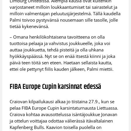
Limburg Unitedissa. Aiempia kausia ovat kuitenkin
varjostaneet milloin loukkaantumiset tai sairastelut ja
milloin valmentajan peluutusjärjestelmä. Tällä kaudella
Palmi toivoo pystyvänsä nousemaan sille tasolle, jolle
tietää kykenevänsä.
– Omana henkilökohtaisena tavoitteena on olla
tuottoisa pelaaja ja vahvistus joukkueelle, joka voi
auttaa joukkuetta, tehdä pisteitä ja olla uhkana
hyökkäyspäässä. Nyt se on enää itsestä kiinni ja joka
päivä teen töitä sen eteen. Haetaan sellaista kautta,
ettei ole pettynyt fiilis kauden jälkeen, Palmi miettii.
FIBA Europe Cupin karsinnat edessä
Craiovan kilpailukausi alkaa jo tiistaina 27.9., kun se
pelaa FIBA Europe Cupin karsintaturnausta Liettuassa.
Craiova kohtaa avausottelussa isäntäjoukkue Jonavan
ja ottelun voittajaa odottaa välierässä itävaltalainen
Kapfenberg Bulls. Kaavion toisella puolella on