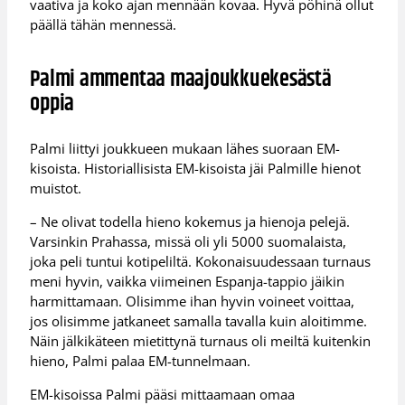
vaativa ja koko ajan mennään kovaa. Hyvä pöhinä ollut
päällä tähän mennessä.
Palmi ammentaa maajoukkuekesästä
oppia
Palmi liittyi joukkueen mukaan lähes suoraan EM-
kisoista. Historiallisista EM-kisoista jäi Palmille hienot
muistot.
– Ne olivat todella hieno kokemus ja hienoja pelejä.
Varsinkin Prahassa, missä oli yli 5000 suomalaista,
joka peli tuntui kotipeliltä. Kokonaisuudessaan turnaus
meni hyvin, vaikka viimeinen Espanja-tappio jäikin
harmittamaan. Olisimme ihan hyvin voineet voittaa,
jos olisimme jatkaneet samalla tavalla kuin aloitimme.
Näin jälkikäteen mietittynä turnaus oli meiltä kuitenkin
hieno, Palmi palaa EM-tunnelmaan.
EM-kisoissa Palmi pääsi mittaamaan omaa