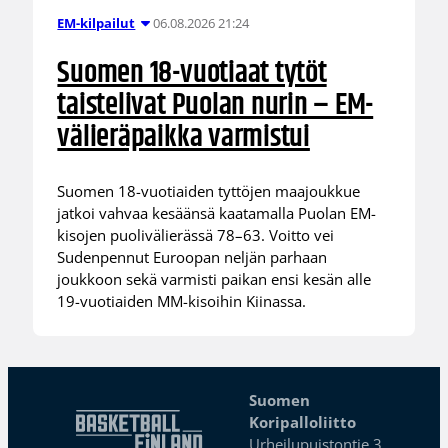
06.08.2026 21:24
EM-kilpailut
Suomen 18-vuotiaat tytöt
taistelivat Puolan nurin – EM-
välieräpaikka varmistui
Suomen 18-vuotiaiden tyttöjen maajoukkue
jatkoi vahvaa kesäänsä kaatamalla Puolan EM-
kisojen puolivälierässä 78–63. Voitto vei
Sudenpennut Euroopan neljän parhaan
joukkoon sekä varmisti paikan ensi kesän alle
19-vuotiaiden MM-kisoihin Kiinassa.
Suomen
Koripalloliitto
Urheilupuistontie 3