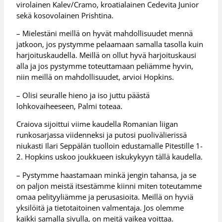
virolainen Kalev/Cramo, kroatialainen Cedevita Junior
sekä kosovolainen Prishtina.
– Mielestäni meillä on hyvät mahdollisuudet mennä
jatkoon, jos pystymme pelaamaan samalla tasolla kuin
harjoituskaudella. Meillä on ollut hyvä harjoituskausi
alla ja jos pystymme toteuttamaan peliämme hyvin,
niin meillä on mahdollisuudet, arvioi Hopkins.
– Olisi seuralle hieno ja iso juttu päästä
lohkovaiheeseen, Palmi toteaa.
Craiova sijoittui viime kaudella Romanian liigan
runkosarjassa viidenneksi ja putosi puolivälierissä
niukasti Ilari Seppälän tuolloin edustamalle Pitestille 1-
2. Hopkins uskoo joukkueen iskukykyyn tällä kaudella.
– Pystymme haastamaan minkä jengin tahansa, ja se
on paljon meistä itsestämme kiinni miten toteutamme
omaa pelityyliämme ja perusasioita. Meillä on hyviä
yksilöitä ja tietotaitoinen valmentaja. Jos olemme
kaikki samalla sivulla, on meitä vaikea voittaa.