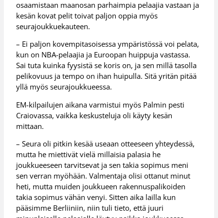
osaamistaan maanosan parhaimpia pelaajia vastaan ja
kesän kovat pelit toivat paljon oppia myös
seurajoukkuekauteen.
– Ei paljon kovempitasoisessa ympäristössä voi pelata,
kun on NBA-pelaajia ja Euroopan huippuja vastassa.
Sai tuta kuinka fyysistä se koris on, ja sen millä tasolla
pelikovuus ja tempo on ihan huipulla. Sitä yritän pitää
yllä myös seurajoukkueessa.
EM-kilpailujen aikana varmistui myös Palmin pesti
Craiovassa, vaikka keskusteluja oli käyty kesän
mittaan.
– Seura oli pitkin kesää useaan otteeseen yhteydessä,
mutta he miettivät vielä millaisia palasia he
joukkueeseen tarvitsevat ja sen takia sopimus meni
sen verran myöhään. Valmentaja olisi ottanut minut
heti, mutta muiden joukkueen rakennuspalikoiden
takia sopimus vähän venyi. Sitten aika lailla kun
pääsimme Berliiniin, niin tuli tieto, että juuri