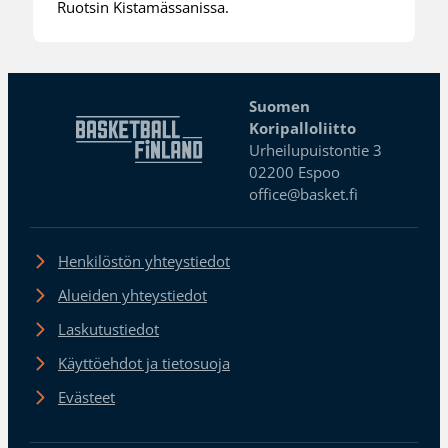
Ruotsin Kistamässanissa.
Suomen
Koripalloliitto
Urheilupuistontie 3
02200 Espoo
office@basket.fi
Henkilöstön yhteystiedot
Alueiden yhteystiedot
Laskutustiedot
Käyttöehdot ja tietosuoja
Evästeet