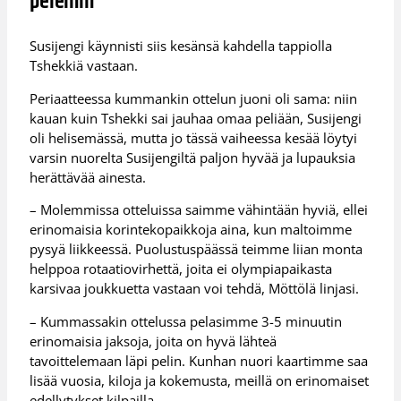
peleihin
Susijengi käynnisti siis kesänsä kahdella tappiolla
Tshekkiä vastaan.
Periaatteessa kummankin ottelun juoni oli sama: niin
kauan kuin Tshekki sai jauhaa omaa peliään, Susijengi
oli helisemässä, mutta jo tässä vaiheessa kesää löytyi
varsin nuorelta Susijengiltä paljon hyvää ja lupauksia
herättävää ainesta.
– Molemmissa otteluissa saimme vähintään hyviä, ellei
erinomaisia korintekopaikkoja aina, kun maltoimme
pysyä liikkeessä. Puolustuspäässä teimme liian monta
helppoa rotaatiovirhettä, joita ei olympiapaikasta
karsivaa joukkuetta vastaan voi tehdä, Möttölä linjasi.
– Kummassakin ottelussa pelasimme 3-5 minuutin
erinomaisia jaksoja, joita on hyvä lähteä
tavoittelemaan läpi pelin. Kunhan nuori kaartimme saa
lisää vuosia, kiloja ja kokemusta, meillä on erinomaiset
edellytykset kilpailla.