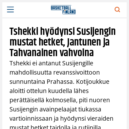
Siirry
sisältöön
Tshekki hyödynsi Susijengin
mustat hetket, Jantunen ja
Tahvanainen vahvoina
Tshekki ei antanut Susijengille
mahdollisuutta revanssivoittoon
sunnuntaina Prahassa. Kotijoukkue
aloitti ottelun kuudella lähes
perättäisellä kolmosella, piti nuoren
Susijengin avainpelaajat tiukassa
vartioinnissaan ja hyödynsi vieraiden
mustat hetket taidolla ja rutiinilla