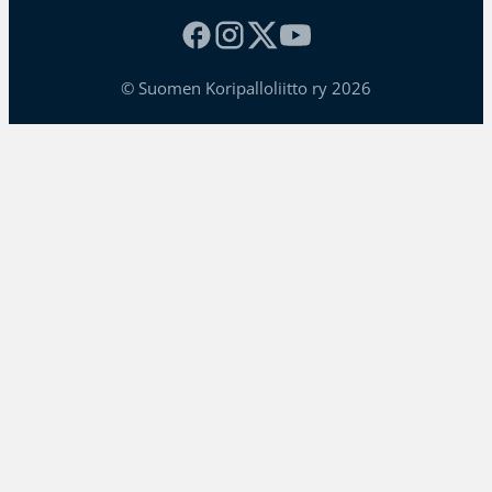
© Suomen Koripalloliitto ry 2026