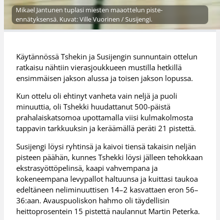
Mikael Jantunen tuplasi miesten maaottelun piste-
ennätyksensä. Kuvat: Ville Vuorinen / Susijengi.
Käytännössä Tshekin ja Susijengin sunnuntain ottelun
ratkaisu nähtiin vierasjoukkueen mustilla hetkillä
ensimmäisen jakson alussa ja toisen jakson lopussa.
Kun ottelu oli ehtinyt vanheta vain neljä ja puoli
minuuttia, oli Tshekki huudattanut 500-päistä
prahalaiskatsomoa upottamalla viisi kulmakolmosta
tappavin tarkkuuksin ja keräämällä peräti 21 pistettä.
Susijengi löysi ryhtinsä ja kaivoi tiensä takaisin neljän
pisteen päähän, kunnes Tshekki löysi jälleen tehokkaan
ekstrasyöttöpelinsä, kaapi vahvempana ja
kokeneempana levypallot haltuunsa ja kuittasi taukoa
edeltäneen neliminuuttisen 14–2 kasvattaen eron 56–
36:aan. Avauspuoliskon hahmo oli täydellisin
heittoprosentein 15 pistettä naulannut Martin Peterka.