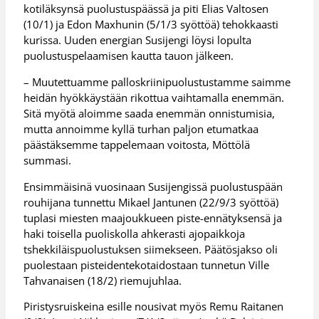
kotiläksynsä puolustuspäässä ja piti Elias Valtosen
(10/1) ja Edon Maxhunin (5/1/3 syöttöä) tehokkaasti
kurissa. Uuden energian Susijengi löysi lopulta
puolustuspelaamisen kautta tauon jälkeen.
– Muutettuamme palloskriinipuolustustamme saimme
heidän hyökkäystään rikottua vaihtamalla enemmän.
Sitä myötä aloimme saada enemmän onnistumisia,
mutta annoimme kyllä turhan paljon etumatkaa
päästäksemme tappelemaan voitosta, Möttölä
summasi.
Ensimmäisinä vuosinaan Susijengissä puolustuspään
rouhijana tunnettu Mikael Jantunen (22/9/3 syöttöä)
tuplasi miesten maajoukkueen piste-ennätyksensä ja
haki toisella puoliskolla ahkerasti ajopaikkoja
tshekkiläispuolustuksen siimekseen. Päätösjakso oli
puolestaan pisteidentekotaidostaan tunnetun Ville
Tahvanaisen (18/2) riemujuhlaa.
Piristysruiskeina esille nousivat myös Remu Raitanen