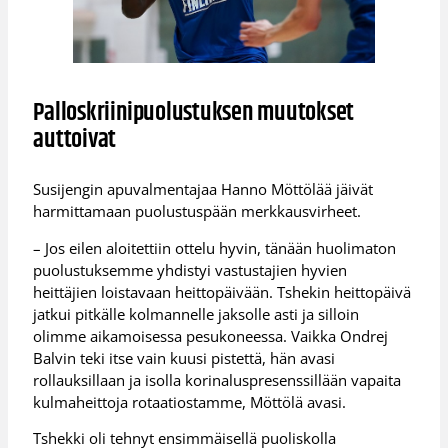
Palloskriinipuolustuksen muutokset
auttoivat
Susijengin apuvalmentajaa Hanno Möttölää jäivät
harmittamaan puolustuspään merkkausvirheet.
– Jos eilen aloitettiin ottelu hyvin, tänään huolimaton
puolustuksemme yhdistyi vastustajien hyvien
heittäjien loistavaan heittopäivään. Tshekin heittopäivä
jatkui pitkälle kolmannelle jaksolle asti ja silloin
olimme aikamoisessa pesukoneessa. Vaikka Ondrej
Balvin teki itse vain kuusi pistettä, hän avasi
rollauksillaan ja isolla korinaluspresenssillään vapaita
kulmaheittoja rotaatiostamme, Möttölä avasi.
Tshekki oli tehnyt ensimmäisellä puoliskolla