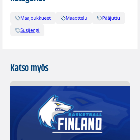
Maajoukkueet
Maaottelu
Pääjuttu
Susijengi
Katso myös