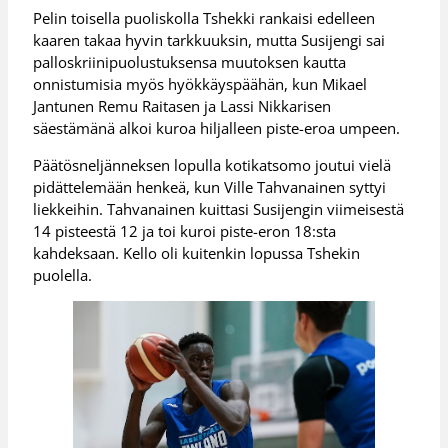
Pelin toisella puoliskolla Tshekki rankaisi edelleen
kaaren takaa hyvin tarkkuuksin, mutta Susijengi sai
palloskriinipuolustuksensa muutoksen kautta
onnistumisia myös hyökkäyspäähän, kun Mikael
Jantunen Remu Raitasen ja Lassi Nikkarisen
säestämänä alkoi kuroa hiljalleen piste-eroa umpeen.
Päätösneljänneksen lopulla kotikatsomo joutui vielä
pidättelemään henkeä, kun Ville Tahvanainen syttyi
liekkeihin. Tahvanainen kuittasi Susijengin viimeisestä
14 pisteestä 12 ja toi kuroi piste-eron 18:sta
kahdeksaan. Kello oli kuitenkin lopussa Tshekin
puolella.