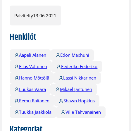
Päivitetty
13.06.2021
Henkilöt
Aapeli Alanen
Edon Maxhuni
Elias Valtonen
Federiko Federiko
Hanno Möttölä
Lassi Nikkarinen
Luukas Vaara
Mikael Jantunen
Remu Raitanen
Shawn Hopkins
Tuukka Jaakkola
Ville Tahvanainen
Kategoriat