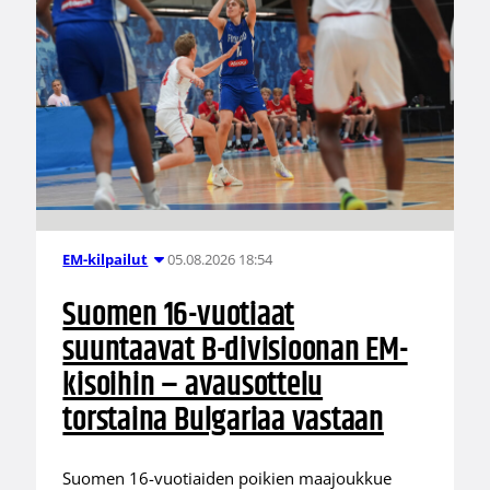
05.08.2026 18:54
EM-kilpailut
Suomen 16-vuotiaat
suuntaavat B-divisioonan EM-
kisoihin – avausottelu
torstaina Bulgariaa vastaan
Suomen 16-vuotiaiden poikien maajoukkue