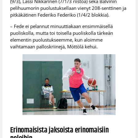
(9/3), Lassi Nikkarinen (7/1/3 riistoa) sekä Balvinin
pelihuumorin puolustuksellaan vienyt 208-senttinen ja
pitkäkätinen Federiko Federiko (1/4/2 blokkia).
– Fede ei pelannut minuuttiakaan ensimmäisellä
puoliskolla, mutta toi toisella puoliskolla tärkeän
elementin puolustukseemme, kun aloimme
vaihtamaan palloskriinejä, Möttölä kehui.
Erinomaisista jaksoista erinomaisiin