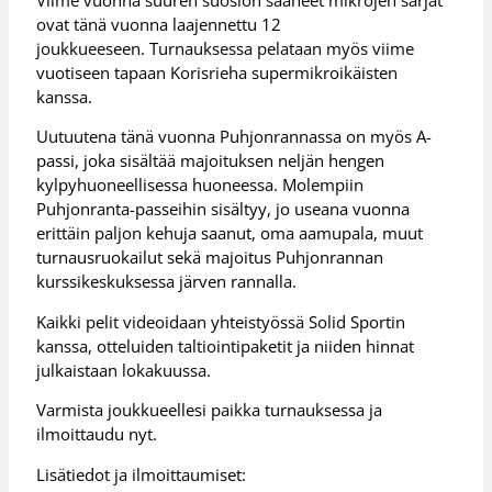
ovat tänä vuonna laajennettu 12
joukkueeseen. Turnauksessa pelataan myös viime
vuotiseen tapaan Korisrieha supermikroikäisten
kanssa.
Uutuutena tänä vuonna Puhjonrannassa on myös A-
passi, joka sisältää majoituksen neljän hengen
kylpyhuoneellisessa huoneessa. Molempiin
Puhjonranta-passeihin sisältyy, jo useana vuonna
erittäin paljon kehuja saanut, oma aamupala, muut
turnausruokailut sekä majoitus Puhjonrannan
kurssikeskuksessa järven rannalla.
Kaikki pelit videoidaan yhteistyössä Solid Sportin
kanssa, otteluiden taltiointipaketit ja niiden hinnat
julkaistaan lokakuussa.
Varmista joukkueellesi paikka turnauksessa ja
ilmoittaudu nyt.
Lisätiedot ja ilmoittaumiset: