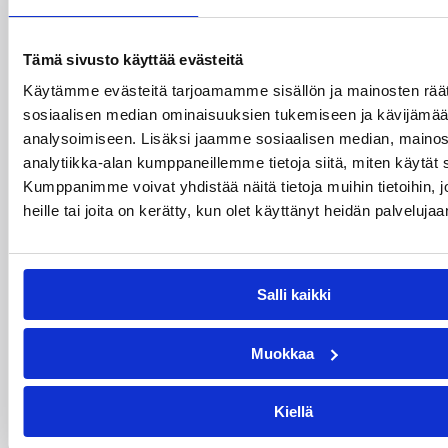
Tämä sivusto käyttää evästeitä
Käytämme evästeitä tarjoamamme sisällön ja mainosten räät
sosiaalisen median ominaisuuksien tukemiseen ja kävijäm
analysoimiseen. Lisäksi jaamme sosiaalisen median, mainos
analytiikka-alan kumppaneillemme tietoja siitä, miten käytä
Kumppanimme voivat yhdistää näitä tietoja muihin tietoihin, jo
heille tai joita on kerätty, kun olet käyttänyt heidän palvelujaa
28.07.2026 16:04
Alueet
Stadium-turnaukseen
Tampereelle yli 200 joukkuetta
Salli kaikki
– juniorikoripallon
suurtapahtuma pelataan
Muokkaa
syyskuussa
Kiellä
YMCA Tampereen järjestämä Stadium-turnaus