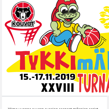
Viime vuonna suuren suosion saaneet mikrojen sarjat