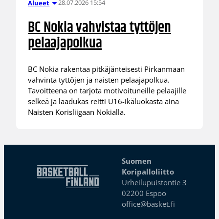
28.07.2026 15:54
Alueet
BC Nokia vahvistaa tyttöjen
pelaajapolkua
BC Nokia rakentaa pitkäjänteisesti Pirkanmaan
vahvinta tyttöjen ja naisten pelaajapolkua.
Tavoitteena on tarjota motivoituneille pelaajille
selkeä ja laadukas reitti U16-ikäluokasta aina
Naisten Korisliigaan Nokialla.
Suomen
Koripalloliitto
Urheilupuistontie 3
02200 Espoo
office@basket.fi