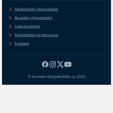
Henkilöstön yhteystiedot
Alueiden yhteystiedot
Laskutustiedot
Käyttöehdot ja tietosuoja
Evästeet
© Suomen Koripalloliitto ry 2026