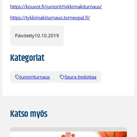
https://kouvot.fi/juniorit/tykkimakiturnaus/
https://tykkimakiturnaus.torneopal.fi/
Päivitetty
10.10.2019
Kategoriat
Junioriturnaus
Seura tiedottaa
Katso myös