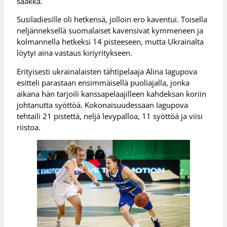
saakka.
Susiladiesille oli hetkensä, jolloin ero kaventui. Toisella
neljänneksellä suomalaiset kavensivat kymmeneen ja
kolmannella hetkeksi 14 pisteeseen, mutta Ukrainalta
löytyi aina vastaus kiriyritykseen.
Erityisesti ukrainalaisten tähtipelaaja Alina Iagupova
esitteli parastaan ensimmäisellä puoliajalla, jonka
aikana hän tarjoili kanssapelaajilleen kahdeksan koriin
johtanutta syöttöä. Kokonaisuudessaan Iagupova
tehtaili 21 pistettä, neljä levypalloa, 11 syöttöä ja viisi
riistoa.