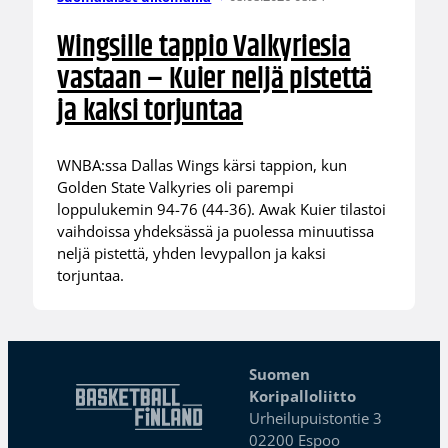
Wingsille tappio Valkyriesia
vastaan – Kuier neljä pistettä
ja kaksi torjuntaa
WNBA:ssa Dallas Wings kärsi tappion, kun
Golden State Valkyries oli parempi
loppulukemin 94-76 (44-36). Awak Kuier tilastoi
vaihdoissa yhdeksässä ja puolessa minuutissa
neljä pistettä, yhden levypallon ja kaksi
torjuntaa.
Suomen
Koripalloliitto
Urheilupuistontie 3
02200 Espoo