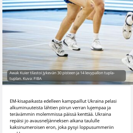
Awak Kuier tilastoi jykevän 30 pisteen ja 14 levypallon tupla-
tuplan. Kuva: FIBA
EM-kisapaikasta edelleen kamppaillut Ukraina pelasi
alkuminuuteista lähtien piirun verran lujempaa ja
terävämmin molemmissa päissä kenttää. Ukraina
repäisi jo avausneljänneksen aikana taululle
kaksinumeroisen eron, joka pysyi loppusummeriin