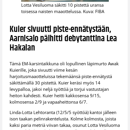
Lotta Vesiluoma säkitti 10 pistettä uransa
toisessa naisten maaottelussa. Kuva: FIBA
Kuier sivuutti piste-ennätystään,
Aarnisalo päihitti debytanttina Lea
Hakalan
Tämä EM-karsintaikkuna oli lopullinen läpimurto Awak
Kuierille, joka sivuutti viime kesän
harjoitusmaaotteluissa tekemäänsä piste-ennätystä
säkittämällä 30 pistettä. Kuier keräsi myös 14
levypalloa, jakoi neljä syöttöä ja torjui vastustajan
heiton kahdesti. Kuier heitti kakkosensa 9/15,
kolmosensa 2/9 ja vapaaheittonsa 6/7.
Linda-Lotta Lehtoranta (12/5/5 syöttöä) kantoi jälleen
ison taakan pelinrakentelusta. Kolme kolmosta, joista
kaksi paria metriä viivan takaa, osunut Lotta Vesiluoma