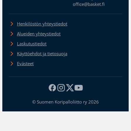
office@basket.fi
Henkilöstön yhteystiedot
Alueiden yhteystiedot
Laskutustiedot
Käyttöehdot ja tietosuoja
Evästeet
© Suomen Koripalloliitto ry 2026