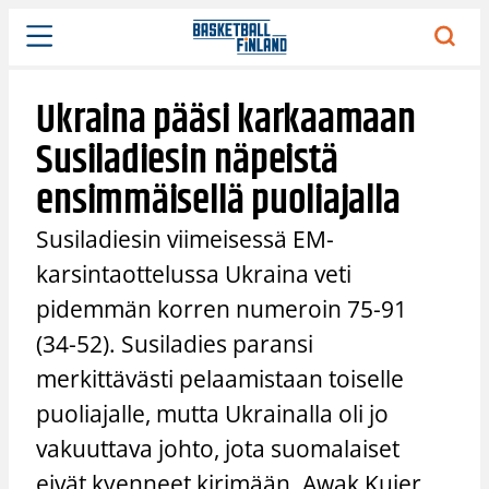
Siirry
sisältöön
Ukraina pääsi karkaamaan
Susiladiesin näpeistä
ensimmäisellä puoliajalla
Susiladiesin viimeisessä EM-
karsintaottelussa Ukraina veti
pidemmän korren numeroin 75-91
(34-52). Susiladies paransi
merkittävästi pelaamistaan toiselle
puoliajalle, mutta Ukrainalla oli jo
vakuuttava johto, jota suomalaiset
eivät kyenneet kirimään. Awak Kuier