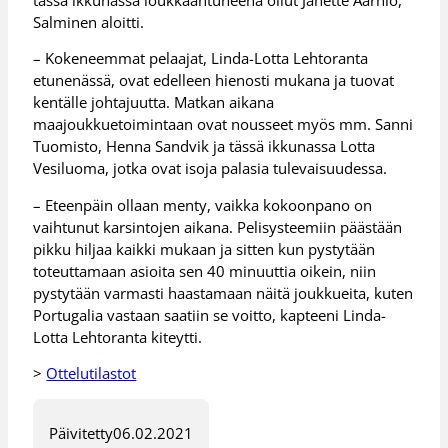
Salminen aloitti.
– Kokeneemmat pelaajat, Linda-Lotta Lehtoranta
etunenässä, ovat edelleen hienosti mukana ja tuovat
kentälle johtajuutta. Matkan aikana
maajoukkuetoimintaan ovat nousseet myös mm. Sanni
Tuomisto, Henna Sandvik ja tässä ikkunassa Lotta
Vesiluoma, jotka ovat isoja palasia tulevaisuudessa.
– Eteenpäin ollaan menty, vaikka kokoonpano on
vaihtunut karsintojen aikana. Pelisysteemiin päästään
pikku hiljaa kaikki mukaan ja sitten kun pystytään
toteuttamaan asioita sen 40 minuuttia oikein, niin
pystytään varmasti haastamaan näitä joukkueita, kuten
Portugalia vastaan saatiin se voitto, kapteeni Linda-
Lotta Lehtoranta kiteytti.
>
Ottelutilastot
Päivitetty
06.02.2021