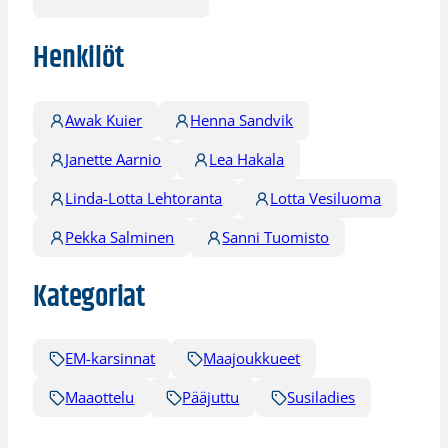
Henkilöt
Awak Kuier
Henna Sandvik
Janette Aarnio
Lea Hakala
Linda-Lotta Lehtoranta
Lotta Vesiluoma
Pekka Salminen
Sanni Tuomisto
Kategoriat
EM-karsinnat
Maajoukkueet
Maaottelu
Pääjuttu
Susiladies