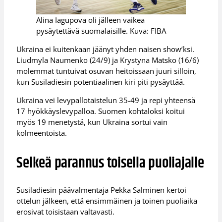
Alina Iagupova oli jälleen vaikea
pysäytettävä suomalaisille. Kuva: FIBA
Ukraina ei kuitenkaan jäänyt yhden naisen show’ksi.
Liudmyla Naumenko (24/9) ja Krystyna Matsko (16/6)
molemmat tuntuivat osuvan heitoissaan juuri silloin,
kun Susiladiesin potentiaalinen kiri piti pysäyttää.
Ukraina vei levypallotaistelun 35-49 ja repi yhteensä
17 hyökkäyslevypalloa. Suomen kohtaloksi koitui
myös 19 menetystä, kun Ukraina sortui vain
kolmeentoista.
Selkeä parannus toisella puoliajalle
Susiladiesin päävalmentaja Pekka Salminen kertoi
ottelun jälkeen, että ensimmäinen ja toinen puoliaika
erosivat toisistaan valtavasti.