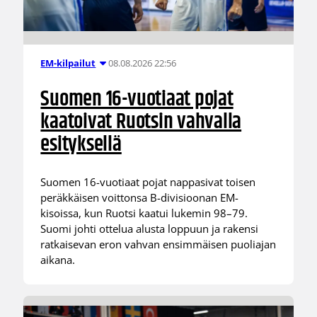
08.08.2026 22:56
EM-kilpailut
Suomen 16-vuotiaat pojat
kaatoivat Ruotsin vahvalla
esityksellä
Suomen 16-vuotiaat pojat nappasivat toisen
peräkkäisen voittonsa B-divisioonan EM-
kisoissa, kun Ruotsi kaatui lukemin 98–79.
Suomi johti ottelua alusta loppuun ja rakensi
ratkaisevan eron vahvan ensimmäisen puoliajan
aikana.