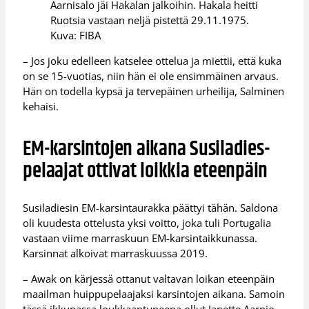
Aarnisalo jäi Hakalan jalkoihin. Hakala heitti
Ruotsia vastaan neljä pistettä 29.11.1975.
Kuva: FIBA
– Jos joku edelleen katselee ottelua ja miettii, että kuka
on se 15-vuotias, niin hän ei ole ensimmäinen arvaus.
Hän on todella kypsä ja tervepäinen urheilija, Salminen
kehaisi.
EM-karsintojen aikana Susiladies-
pelaajat ottivat loikkia eteenpäin
Susiladiesin EM-karsintaurakka päättyi tähän. Saldona
oli kuudesta ottelusta yksi voitto, joka tuli Portugalia
vastaan viime marraskuun EM-karsintaikkunassa.
Karsinnat alkoivat marraskuussa 2019.
– Awak on kärjessä ottanut valtavan loikan eteenpäin
maailman huippupelaajaksi karsintojen aikana. Samoin
tässä ikkunassa loukkaantuneena ollut Janette Aarnio,