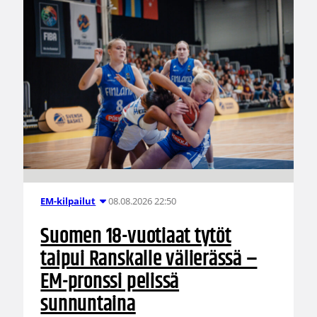
08.08.2026 22:50
EM-kilpailut
Suomen 18-vuotiaat tytöt
taipui Ranskalle välierässä –
EM-pronssi pelissä
sunnuntaina