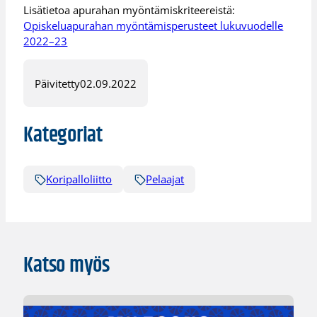
Lisätietoa apurahan myöntämiskriteereistä:
Opiskeluapurahan myöntämisperusteet lukuvuodelle
2022–23
Päivitetty
02.09.2022
Kategoriat
Koripalloliitto
Pelaajat
Katso myös