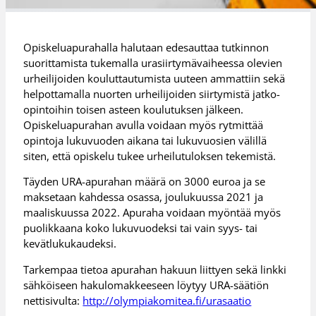
Opiskeluapurahalla halutaan edesauttaa tutkinnon
suorittamista tukemalla urasiirtymävaiheessa olevien
urheilijoiden kouluttautumista uuteen ammattiin sekä
helpottamalla nuorten urheilijoiden siirtymistä jatko-
opintoihin toisen asteen koulutuksen jälkeen.
Opiskeluapurahan avulla voidaan myös rytmittää
opintoja lukuvuoden aikana tai lukuvuosien välillä
siten, että opiskelu tukee urheilutuloksen tekemistä.
Täyden URA-apurahan määrä on 3000 euroa ja se
maksetaan kahdessa osassa, joulukuussa 2021 ja
maaliskuussa 2022. Apuraha voidaan myöntää myös
puolikkaana koko lukuvuodeksi tai vain syys- tai
kevätlukukaudeksi.
Tarkempaa tietoa apurahan hakuun liittyen sekä linkki
sähköiseen hakulomakkeeseen löytyy URA-säätiön
nettisivulta:
http://olympiakomitea.fi/urasaatio