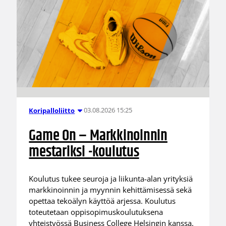
03.08.2026 15:25
Koripalloliitto
Game On – Markkinoinnin
mestariksi -koulutus
Koulutus tukee seuroja ja liikunta-alan yrityksiä
markkinoinnin ja myynnin kehittämisessä sekä
opettaa tekoälyn käyttöä arjessa. Koulutus
toteutetaan oppisopimuskoulutuksena
yhteistyössä Business College Helsingin kanssa.