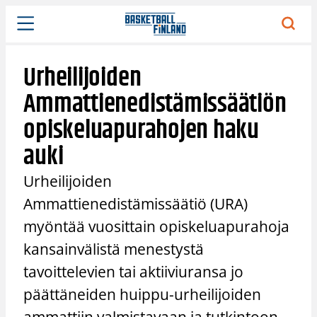
Siirry
sisältöön
Urheilijoiden
Ammattienedistämissäätiön
opiskeluapurahojen haku
auki
Urheilijoiden
Ammattienedistämissäätiö (URA)
myöntää vuosittain opiskeluapurahoja
kansainvälistä menestystä
tavoittelevien tai aktiiviuransa jo
päättäneiden huippu-urheilijoiden
ammattiin valmistavaan ja tutkintoon