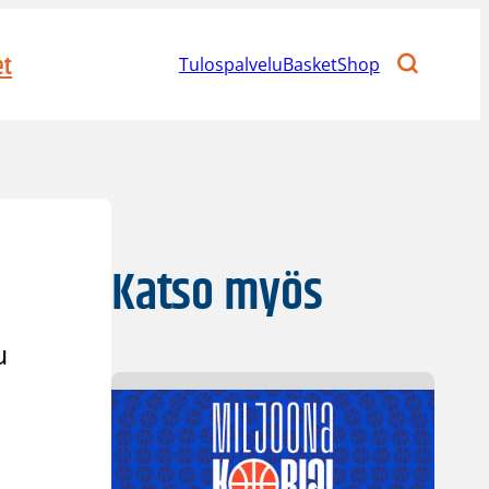
et
Tulospalvelu
BasketShop
Katso myös
u