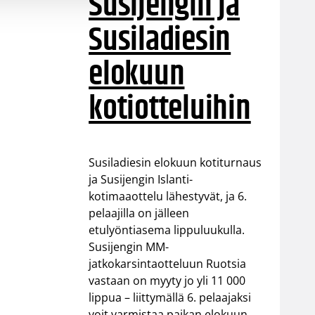
Susijengin ja
Susiladiesin
elokuun
kotiotteluihin
Susiladiesin elokuun kotiturnaus
ja Susijengin Islanti-
kotimaaottelu lähestyvät, ja 6.
pelaajilla on jälleen
etulyöntiasema lippuluukulla.
Susijengin MM-
jatkokarsintaotteluun Ruotsia
vastaan on myyty jo yli 11 000
lippua – liittymällä 6. pelaajaksi
voit varmistaa paikan elokuun