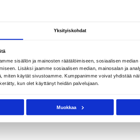
Yksityiskohdat
itä
mme sisällön ja mainosten räätälöimiseen, sosiaalisen median
iseen. Lisäksi jaamme sosiaalisen median, mainosalan ja analy
, miten käytät sivustoamme. Kumppanimme voivat yhdistää näitä t
n kerätty, kun olet käyttänyt heidän palvelujaan.
Muokkaa