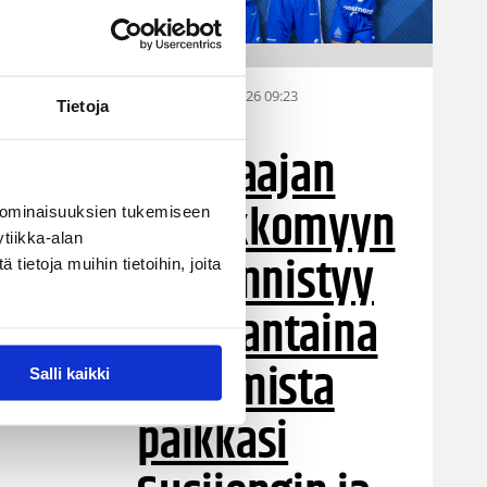
31.07.2026 09:23
Fanit
Tietoja
6. pelaajan
ennakkomyyn
 ominaisuuksien tukemiseen
tiikka-alan
ti käynnistyy
ietoja muihin tietoihin, joita
maanantaina
– varmista
Salli kaikki
paikkasi