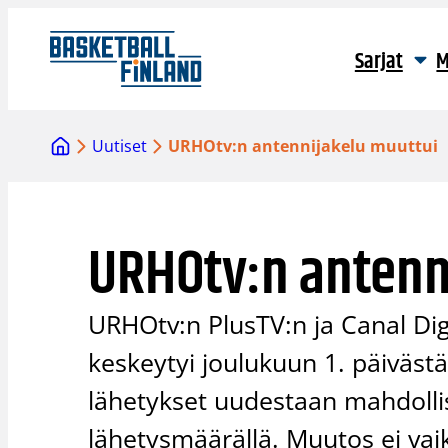
Siirry
sisältöön
Sarjat
M
Uutiset
URHOtv:n antennijakelu muuttui
URHOtv:n antenn
URHOtv:n PlusTV:n ja Canal Dig
keskeytyi joulukuun 1. päiväst
lähetykset uudestaan mahdolli
lähetysmäärällä. Muutos ei vai