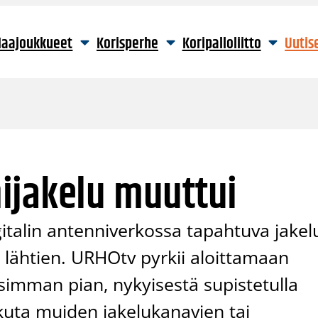
aajoukkueet
Korisperhe
Koripalloliitto
Uutis
ijakelu muuttui
italin antenniverkossa tapahtuva jakel
ä lähtien. URHOtv pyrkii aloittamaan
simman pian, nykyisestä supistetulla
kuta muiden jakelukanavien tai