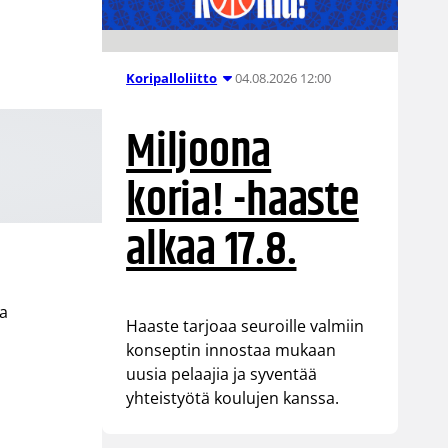
04.08.2026 12:00
Koripalloliitto
Miljoona
koria! -haaste
alkaa 17.8.
ja
Haaste tarjoaa seuroille valmiin
konseptin innostaa mukaan
uusia pelaajia ja syventää
yhteistyötä koulujen kanssa.