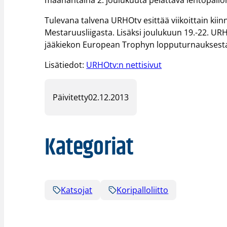
maanantaina 2. joulukuuta pelattava lentopallon
Tulevana talvena URHOtv esittää viikoittain kiinn
Mestaruusliigasta. Lisäksi joulukuun 19.-22. URH
jääkiekon European Trophyn lopputurnauksesta
Lisätiedot:
URHOtv:n nettisivut
Päivitetty
02.12.2013
Kategoriat
Katsojat
Koripalloliitto