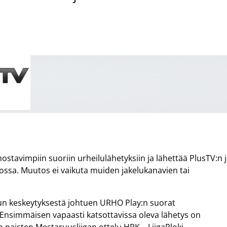
stavimpiin suoriin urheilulähetyksiin ja lähettää PlusTV:n 
ikossa. Muutos ei vaikuta muiden jakelukanavien tai
un keskeytyksestä johtuen URHO Play:n suorat
 Ensimmäisen vapaasti katsottavissa oleva lähetys on