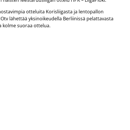
 naisten Mestaruusliigan ottelu HPK – LiigaPloki.
ostavimpia otteluita Korisliigasta ja lentopallon
Otv lähettää yksinoikeudella Berliinissä pelattavasta
 kolme suoraa ottelua.