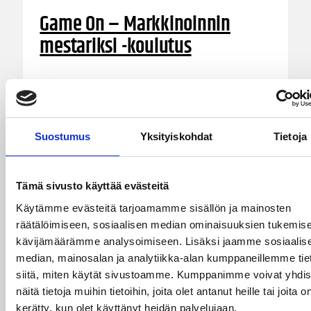
Game On – Markkinoinnin
mestariksi -koulutus
Koulutus tukee seuroja ja liikunta-alan yrityksiä
markkinoinnin ja myynnin kehittämisessä sekä
opettaa tekoälyn käyttöä arjessa. Koulutus
toteutetaan oppisopimuskoulutuksena
Suostumus
Yksityiskohdat
Tietoja
yhteistyössä Business College Helsingin kanssa.
Tämä sivusto käyttää evästeitä
Käytämme evästeitä tarjoamamme sisällön ja mainosten
räätälöimiseen, sosiaalisen median ominaisuuksien tukemise
kävijämäärämme analysoimiseen. Lisäksi jaamme sosiaalis
median, mainosalan ja analytiikka-alan kumppaneillemme tie
siitä, miten käytät sivustoamme. Kumppanimme voivat yhdis
näitä tietoja muihin tietoihin, joita olet antanut heille tai joita o
kerätty, kun olet käyttänyt heidän palvelujaan.