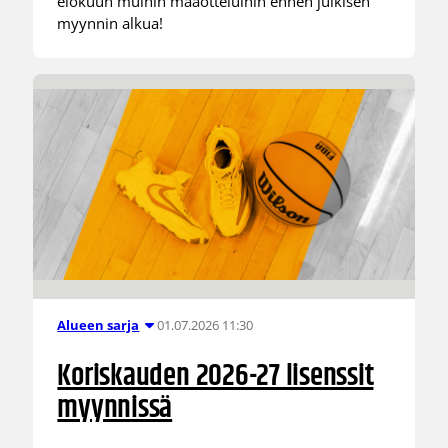
elokuun muihin maaotteluihin ennen julkisen
myynnin alkua!
01.07.2026 11:30
Alueen sarja
Koriskauden 2026-27 lisenssit
myynnissä