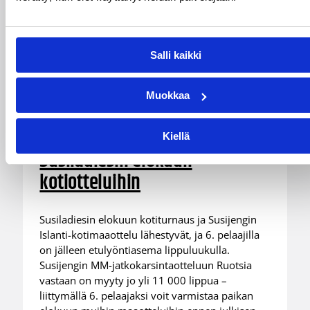
Salli kaikki
31.07.2026 09:23
Fanit
6. pelaajan ennakkomyynti
Muokkaa
käynnistyy maanantaina –
varmista paikkasi Susijengin ja
Kiellä
Susiladiesin elokuun
kotiotteluihin
Susiladiesin elokuun kotiturnaus ja Susijengin
Islanti-kotimaaottelu lähestyvät, ja 6. pelaajilla
on jälleen etulyöntiasema lippuluukulla.
Susijengin MM-jatkokarsintaotteluun Ruotsia
vastaan on myyty jo yli 11 000 lippua –
liittymällä 6. pelaajaksi voit varmistaa paikan