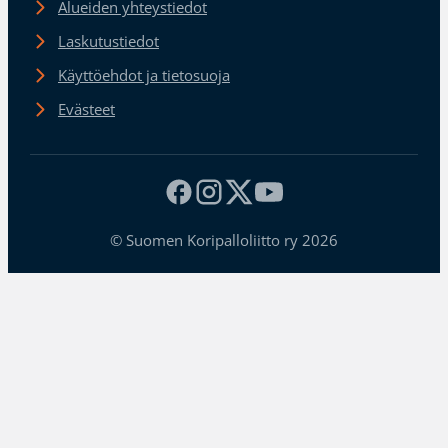
Alueiden yhteystiedot
Laskutustiedot
Käyttöehdot ja tietosuoja
Evästeet
© Suomen Koripalloliitto ry 2026