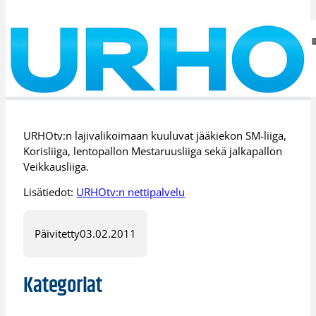
URHOtv:n lajivalikoimaan kuuluvat jääkiekon SM-liiga,
Korisliiga, lentopallon Mestaruusliiga sekä jalkapallon
Veikkausliiga.
Lisätiedot:
URHOtv:n nettipalvelu
Päivitetty
03.02.2011
Kategoriat