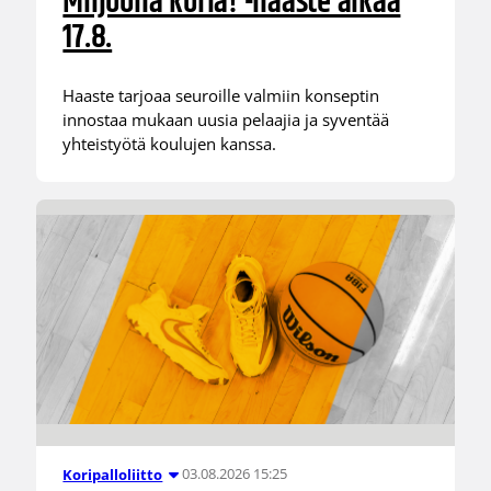
Miljoona koria! -haaste alkaa
17.8.
Haaste tarjoaa seuroille valmiin konseptin
innostaa mukaan uusia pelaajia ja syventää
yhteistyötä koulujen kanssa.
03.08.2026 15:25
Koripalloliitto