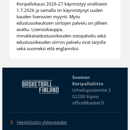
Koripallokausi 2026-27 käynnistyy virallisesti
1.7.2026 ja samalla on käynnistynyt uuden
kauden lisenssien myynti. Myös
edustusoikeuksien siirtojen palvelu on jälleen
avattu. Lisenssikauppa,
rinnakkaisedustusoikeuden ostopalvelu sekä
edustusoikeuden siirron palvelu ovat tarjolla
sekä suomeksi että englanniksi.
Suomen
Koripalloliitto
Urheilupuistontie 3
02200 Espoo
office@basket.fi
Henkilöstön yhteystiedot