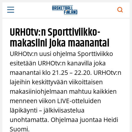
Siirry
sisältöön
URHOtv:n Sporttiviikko-
makasiini joka maanantai
URHOtv:n uusi ohjelma Sporttiviikko
esitetään URHOtv:n kanavilla joka
maanantai klo 21.25 – 22.20. URHOtv:n
lajeihin keskittyvään viikoittaisen
makasiiniohjelmaan mahtuu kaikkien
menneen viikon LIVE-otteluiden
läpikäynti – jälkiviisastelua
unohtamatta. Ohjelmaa juontaa Heidi
Suomi.