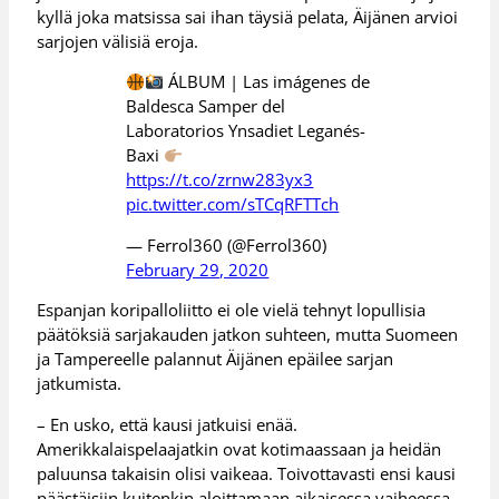
kyllä joka matsissa sai ihan täysiä pelata, Äijänen arvioi
sarjojen välisiä eroja.
ÁLBUM | Las imágenes de
Baldesca Samper del
Laboratorios Ynsadiet Leganés-
Baxi
https://t.co/zrnw283yx3
pic.twitter.com/sTCqRFTTch
— Ferrol360 (@Ferrol360)
February 29, 2020
Espanjan koripalloliitto ei ole vielä tehnyt lopullisia
päätöksiä sarjakauden jatkon suhteen, mutta Suomeen
ja Tampereelle palannut Äijänen epäilee sarjan
jatkumista.
– En usko, että kausi jatkuisi enää.
Amerikkalaispelaajatkin ovat kotimaassaan ja heidän
paluunsa takaisin olisi vaikeaa. Toivottavasti ensi kausi
päästäisiin kuitenkin aloittamaan aikaisessa vaiheessa.