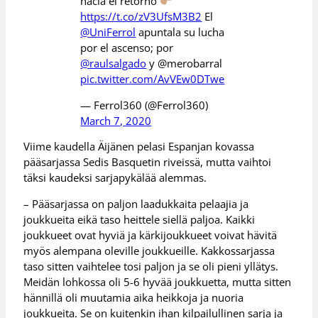
hacia el retorno
https://t.co/zV3UfsM3B2
El
@UniFerrol
apuntala su lucha
por el ascenso; por
@raulsalgado
y @merobarral
pic.twitter.com/AvVEw0DTwe
— Ferrol360 (@Ferrol360)
March 7, 2020
Viime kaudella Äijänen pelasi Espanjan kovassa
pääsarjassa Sedis Basquetin riveissä, mutta vaihtoi
täksi kaudeksi sarjapykälää alemmas.
– Pääsarjassa on paljon laadukkaita pelaajia ja
joukkueita eikä taso heittele siellä paljoa. Kaikki
joukkueet ovat hyviä ja kärkijoukkueet voivat hävitä
myös alempana oleville joukkueille. Kakkossarjassa
taso sitten vaihtelee tosi paljon ja se oli pieni yllätys.
Meidän lohkossa oli 5-6 hyvää joukkuetta, mutta sitten
hännillä oli muutamia aika heikkoja ja nuoria
joukkueita. Se on kuitenkin ihan kilpailullinen sarja ja