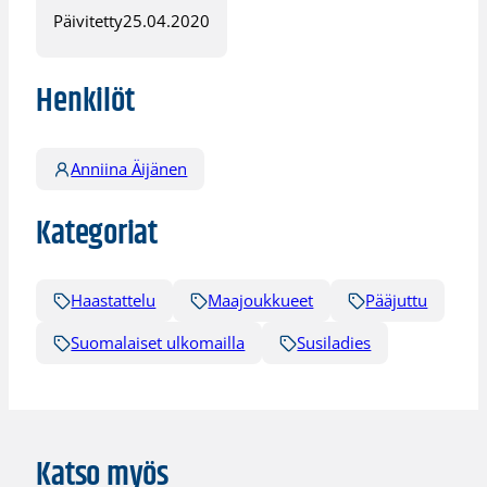
Päivitetty
25.04.2020
Henkilöt
Anniina Äijänen
Kategoriat
Haastattelu
Maajoukkueet
Pääjuttu
Suomalaiset ulkomailla
Susiladies
Katso myös