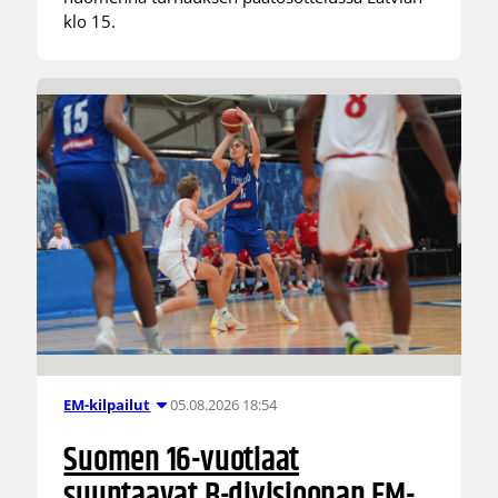
klo 15.
05.08.2026 18:54
EM-kilpailut
Suomen 16-vuotiaat
suuntaavat B-divisioonan EM-