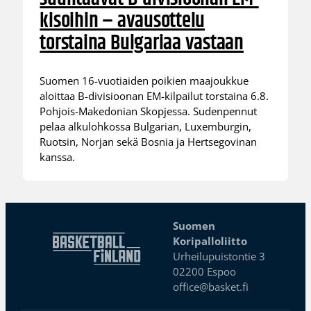
kisoihin – avausottelu
torstaina Bulgariaa vastaan
Suomen 16-vuotiaiden poikien maajoukkue
aloittaa B-divisioonan EM-kilpailut torstaina 6.8.
Pohjois-Makedonian Skopjessa. Sudenpennut
pelaa alkulohkossa Bulgarian, Luxemburgin,
Ruotsin, Norjan sekä Bosnia ja Hertsegovinan
kanssa.
Suomen
Koripalloliitto
Urheilupuistontie 3
02200 Espoo
office@basket.fi