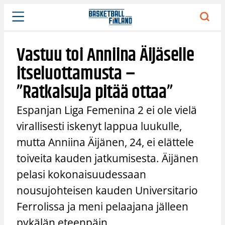
Siirry
sisältöön
Vastuu toi Anniina Äijäselle
itseluottamusta –
”Ratkaisuja pitää ottaa”
Espanjan Liga Femenina 2 ei ole vielä
virallisesti iskenyt lappua luukulle,
mutta Anniina Äijänen, 24, ei elättele
toiveita kauden jatkumisesta. Äijänen
pelasi kokonaisuudessaan
nousujohteisen kauden Universitario
Ferrolissa ja meni pelaajana jälleen
pykälän eteenpäin.