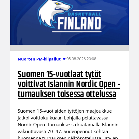
05.08.2026 20:08
Nuorten PM-kilpailut
Suomen 15-vuotiaat tytöt
voittivat Islannin Nordic Open -
turnauksen toisessa ottelussa
Suomen 15-vuotiaiden tyttöjen maajoukkue
jatkoi voittokulkuaan Lohjalla pelattavassa
Nordic Open -turnauksessa kaatamalla Islannin
vakuuttavasti 70–47. Sudenpennut kohtaa
huomenna turnauksen päätösottelussa Latvian