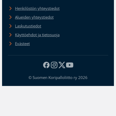
Henkilöstön yhteystiedot
Alueiden yhteystiedot
Laskutustiedot
Käyttöehdot ja tietosuoja
Evästeet
© Suomen Koripalloliitto ry 2026