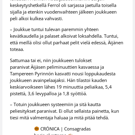
keskeytyshetkellä Ferrol oli sarjassa jaetulla toisella
sijalla ja etenkin vuodenvaihteen jälkeen joukkueen
peli alkoi kulkea vahvasti.
– Joukkue tuntui tulevan paremmin yhteen
kevätkaudella ja palaset alkoivat loksahdella. Tuntui,
että meillä olisi ollut parhaat pelit vielä edessä, Äijänen
toteaa.
Sattumaa tai ei, niin joukkueen tulokset
paranivat Äijäsen peliminuuttien kasvaessa ja
Tampereen Pyrinnön kasvatti nousi loppukaudesta
joukkueen avainpelaajaksi. Hän tilastoi kauden
keskiarvoikseen lähes 19 minuuttia peliaikaa, 5,4
pistettä, 3,6 levypalloa ja 1,8 syöttöä.
– Totuin joukkueen systeemiin ja sitä kautta
peliesitykset paranivat. Ei ollut sellaista painetta, kun
tiesi mitä valmentaja haluaa ja mitä pitää tehdä.
CRÓNICA | Consagradas