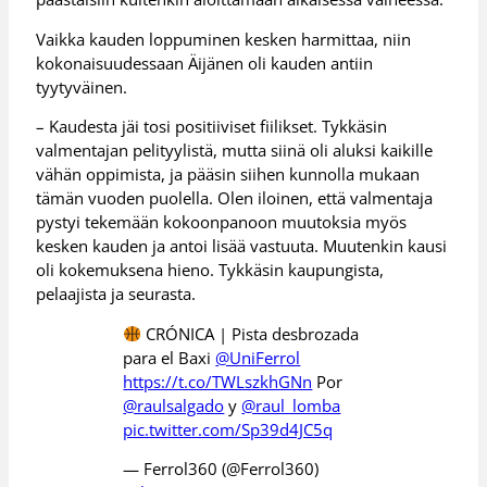
Vaikka kauden loppuminen kesken harmittaa, niin
kokonaisuudessaan Äijänen oli kauden antiin
tyytyväinen.
– Kaudesta jäi tosi positiiviset fiilikset. Tykkäsin
valmentajan pelityylistä, mutta siinä oli aluksi kaikille
vähän oppimista, ja pääsin siihen kunnolla mukaan
tämän vuoden puolella. Olen iloinen, että valmentaja
pystyi tekemään kokoonpanoon muutoksia myös
kesken kauden ja antoi lisää vastuuta. Muutenkin kausi
oli kokemuksena hieno. Tykkäsin kaupungista,
pelaajista ja seurasta.
CRÓNICA | Pista desbrozada
para el Baxi
@UniFerrol
https://t.co/TWLszkhGNn
Por
@raulsalgado
y
@raul_lomba
pic.twitter.com/Sp39d4JC5q
— Ferrol360 (@Ferrol360)