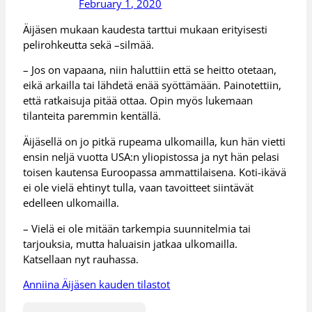
February 1, 2020
Äijäsen mukaan kaudesta tarttui mukaan erityisesti
pelirohkeutta sekä –silmää.
– Jos on vapaana, niin haluttiin että se heitto otetaan,
eikä arkailla tai lähdetä enää syöttämään. Painotettiin,
että ratkaisuja pitää ottaa. Opin myös lukemaan
tilanteita paremmin kentällä.
Äijäsellä on jo pitkä rupeama ulkomailla, kun hän vietti
ensin neljä vuotta USA:n yliopistossa ja nyt hän pelasi
toisen kautensa Euroopassa ammattilaisena. Koti-ikävä
ei ole vielä ehtinyt tulla, vaan tavoitteet siintävät
edelleen ulkomailla.
– Vielä ei ole mitään tarkempia suunnitelmia tai
tarjouksia, mutta haluaisin jatkaa ulkomailla.
Katsellaan nyt rauhassa.
Anniina Äijäsen kauden tilastot