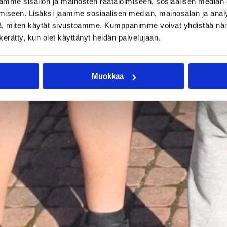
mme sisällön ja mainosten räätälöimiseen, sosiaalisen median
iseen. Lisäksi jaamme sosiaalisen median, mainosalan ja analy
, miten käytät sivustoamme. Kumppanimme voivat yhdistää näitä t
n kerätty, kun olet käyttänyt heidän palvelujaan.
Muokkaa