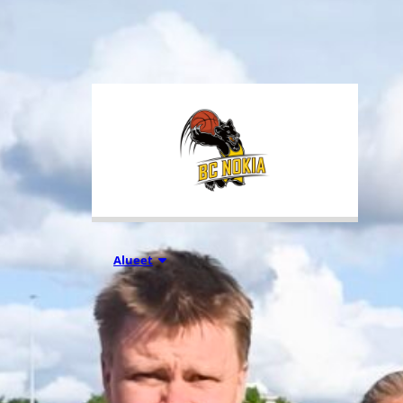
tuhansia koripallon ystäviä niin
Suomesta kuin ulkomailta.
01.08.2026 16:31
Alueet
Mikko
Salminen BC