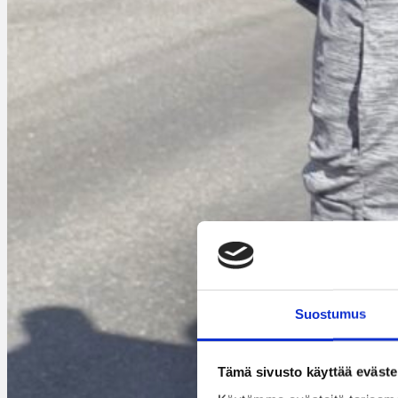
Suostumus
Tämä sivusto käyttää eväste