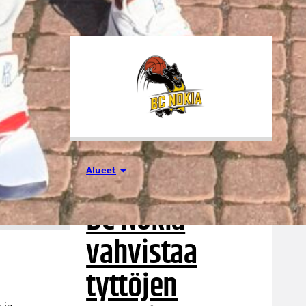
28.07.2026 15:54
Alueet
BC Nokia
vahvistaa
tyttöjen