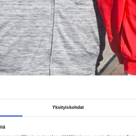
Yksityiskohdat
itä