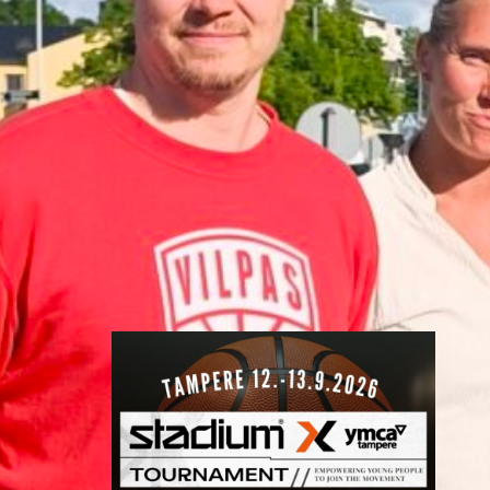
Nokian
toiminnanjoht
ajaksi
BC Nokian toiminnanjohtajana
toimii kauden 2026–2027 alusta
Mikko Salminen.