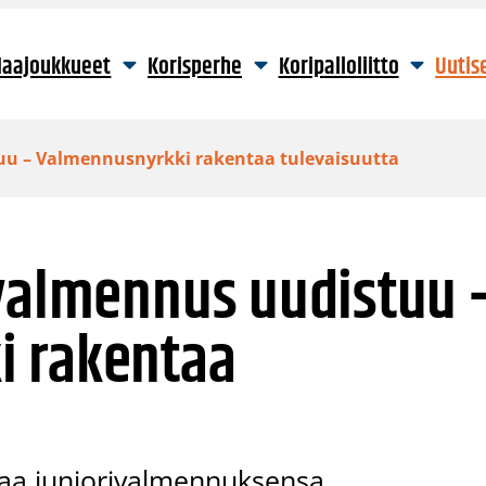
aajoukkueet
Korisperhe
Koripalloliitto
Uutis
uu – Valmennusnyrkki rakentaa tulevaisuutta
ivalmennus uudistuu 
i rakentaa
staa juniorivalmennuksensa