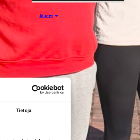
28.07.2026 16:04
Alueet
Stadium-
turnaukseen
Tampereelle
yli 200
joukkuetta –
juniorikoripall
Tietoja
on