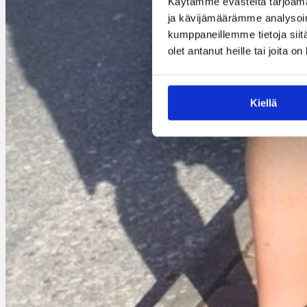
Käytämme evästeitä tarjoama
ja kävijämäärämme analysoim
kumppaneillemme tietoja siitä
olet antanut heille tai joita o
Kiellä