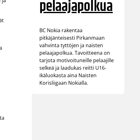
pelaajapolkua
 ja
ät
BC Nokia rakentaa
pitkäjänteisesti Pirkanmaan
vahvinta tyttöjen ja naisten
a
pelaajapolkua. Tavoitteena on
tarjota motivoituneille pelaajille
selkeä ja laadukas reitti U16-
ikäluokasta aina Naisten
Korisliigaan Nokialla.
a
ta