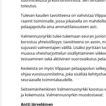
suunnittelusta ja koordinoinnista. Sen tehtävii
toteutus.
Tulevan kauden tavoitteena on vahvistaa Vilppa
raamit toiminnalle, jossa jokaisella on mahdoll
pelaajapolulla aina ammattilaisuuteen asti.
Valmennusnyrkki tulee tukemaan seuran junioriv
korostuu yhteisöllisyys: tavoitteena on avoin, m
sujuvasti valmentajien välillä. Lisäksi pyritään
muassa oheisharjoittelun sisällyttäminen viikkor
testaaminen sekä aktiivinen vuorovaikutus pelaa
Keskeistä on myös Vilppaan pelaajapolun selke
ohjaa vuosisuunnitelma, joka sisältää kehityshan
seuraavalle toimintakaudelle.
Seitsemänhenkinen Valmennusnyrkki koostuu va
ja kokemusta. Valmennusnyrkin muodostavat:
Antti Järveläinen