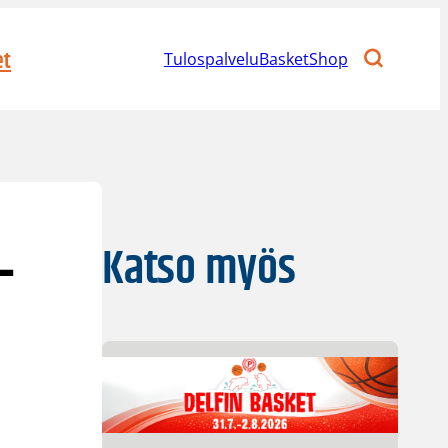
et
Tulospalvelu
BasketShop
–
Katso myös