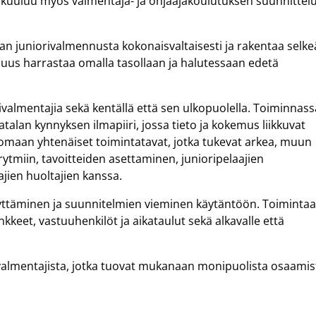
n kuuluu myös valmentaja- ja ohjaajakoulutuksen suunnittelu
an juniorivalmennusta kokonaisvaltaisesti ja rakentaa selke
isuus harrastaa omalla tasollaan ja halutessaan edetä
almentajia sekä kentällä että sen ulkopuolella. Toiminnass
atalan kynnyksen ilmapiiri, jossa tieto ja kokemus liikkuvat
 luomaan yhtenäiset toimintatavat, jotka tukevat arkea, muun
ytmiin, tavoitteiden asettaminen, junioripelaajien
jien huoltajien kanssa.
yttäminen ja suunnitelmien vieminen käytäntöön. Toiminta
kkeet, vastuuhenkilöt ja aikataulut sekä alkavalle että
lmentajista, jotka tuovat mukanaan monipuolista osaamis