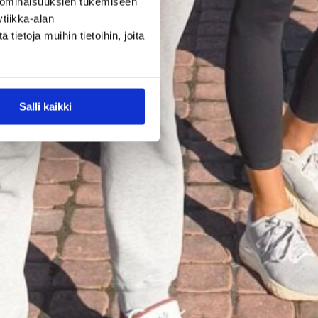
suurtapahtum
 ominaisuuksien tukemiseen
tiikka-alan
a pelataan
ietoja muihin tietoihin, joita
syyskuussa
Salli kaikki
YMCA Tampereen järjestämä
Stadium-turnaus on kohonnut
uudelle sataluvulle. Tampereella
pelataan 12.–13. syyskuuta yksi
Suomen suurimmista ja
Pirkanmaan suurin
juniorikoripalloturnaus, kun
Stadium-turnaus kokoaa yhteen
yli 200 joukkuetta eri puolilta
maata. Kahden päivän aikana
kentillä pelataan satoja otteluita.