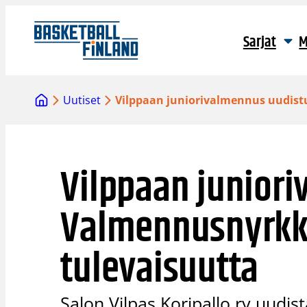
Siirry
sisältöön
Sarjat
M
Uutiset
Vilppaan juniorivalmennus uudist
Vilppaan junior
Valmennusnyrkk
tulevaisuutta
Salon Vilpas Koripallo ry uudi