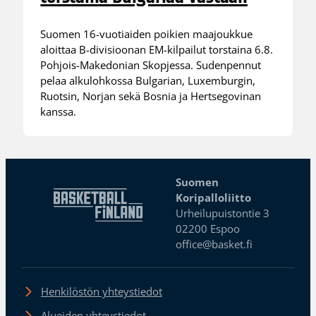
Suomen 16-vuotiaiden poikien maajoukkue
aloittaa B-divisioonan EM-kilpailut torstaina 6.8.
Pohjois-Makedonian Skopjessa. Sudenpennut
pelaa alkulohkossa Bulgarian, Luxemburgin,
Ruotsin, Norjan sekä Bosnia ja Hertsegovinan
kanssa.
Suomen
Koripalloliitto
Urheilupuistontie 3
02200 Espoo
office@basket.fi
Henkilöstön yhteystiedot
Alueiden yhteystiedot