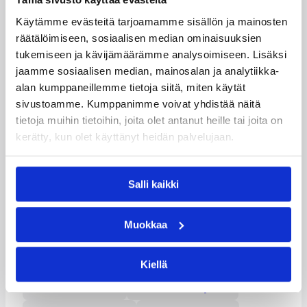
Osteopaatti: Riikka Sario
Käytämme evästeitä tarjoamamme sisällön ja mainosten
Huoltaja: Anette Juvonen
räätälöimiseen, sosiaalisen median ominaisuuksien
tukemiseen ja kävijämäärämme analysoimiseen. Lisäksi
Lääkäri: Lauri Alanko
jaamme sosiaalisen median, mainosalan ja analytiikka-
Joukkueenjohtaja: Ulla Karlsson
alan kumppaneillemme tietoja siitä, miten käytät
Videokoordinaattori: Henrik Pulkkinen
sivustoamme. Kumppanimme voivat yhdistää näitä
tietoja muihin tietoihin, joita olet antanut heille tai joita on
Lisätiedot:
Suomen naisten maajoukkue
kerätty, kun olet käyttänyt heidän palvelujaan.
Lisätiedot:
Koripallon EM-karsinnat
Salli kaikki
Päivitetty
07.06.2012
Muokkaa
Henkilöt
Kiellä
Anette Juvonen
Anton Mirolybov