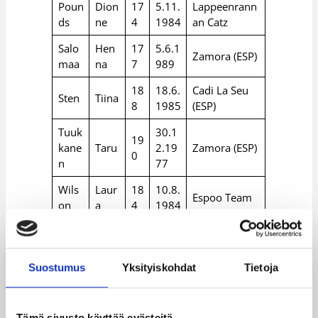
Poun
Dion
17
5.11.
Lappeenrann
ds
ne
4
1984
an Catz
Salo
Hen
17
5.6.1
Zamora (ESP)
maa
na
7
989
18
18.6.
Cadi La Seu
Sten
Tiina
8
1985
(ESP)
Tuuk
30.1
19
kane
Taru
2.19
Zamora (ESP)
0
n
77
Wils
Laur
18
10.8.
Espoo Team
on
a
4
1984
Päävalmentaja: Anton Mirolybov
Suostumus
Yksityiskohdat
Tietoja
Valmentaja: Mirka Dettmann
Valmentaja: Jussi Immonen
Tämä sivusto käyttää evästeitä