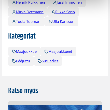
Henrik Pulkkinen
Jussi Immonen
Mirka Dettmann
Riikka Sario
Tuula Tuomari
Ulla Karlsson
Kategoriat
Maajoukkue
Maajoukkueet
Pääjuttu
Susiladies
Katso myös