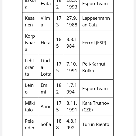
Iiskol
18
28.3.
Evita
Espoo Team
a
2
1993
Kesä
Vilm
17
27.9.
Lappeenrann
nen
a
3
1988
an Catz
Korp
18
8.8.1
ivaar
Heta
Ferrol (ESP)
5
984
a
Leht
Lind
17
7.10.
Peli-Karhut,
oran
a-
5
1991
Kotka
ta
Lotta
Lein
Em
18
1.7.1
Espoo Team
o
mi
2
994
Mäki
17
8.11.
Kara Trutnov
Anni
talo
5
1991
(CZE)
Pela
18
4.8.1
Sofia
Turun Riento
nder
8
992