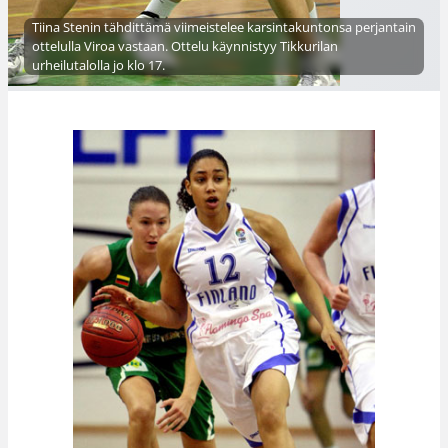
Tiina Stenin tähdittämä viimeistelee karsintakuntonsa perjantain
ottelulla Viroa vastaan. Ottelu käynnistyy Tikkurilan
urheilutalolla jo klo 17.