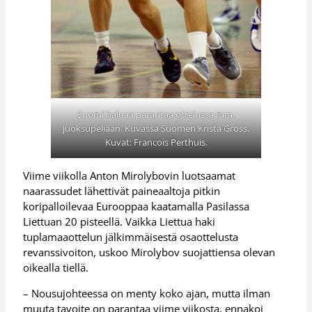
Suomi haluaa parantaa ottelussa mm.
juoksupeliään. Kuvassa Suomen Krista Gross.
Kuvat: Francois Perthuis.
Viime viikolla Anton Mirolybovin luotsaamat
naarassudet lähettivät paineaaltoja pitkin
koripalloilevaa Eurooppaa kaatamalla Pasilassa
Liettuan 20 pisteellä. Vaikka Liettua haki
tuplamaaottelun jälkimmäisestä osaottelusta
revanssivoiton, uskoo Mirolybov suojattiensa olevan
oikealla tiellä.
– Nousujohteessa on menty koko ajan, mutta ilman
muuta tavoite on parantaa viime viikosta, ennakoi