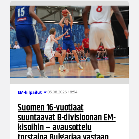
05.08.2026 18:54
EM-kilpailut
Suomen 16-vuotiaat
suuntaavat B-divisioonan EM-
kisoihin – avausottelu
torstaina Bulgariaa vastaan