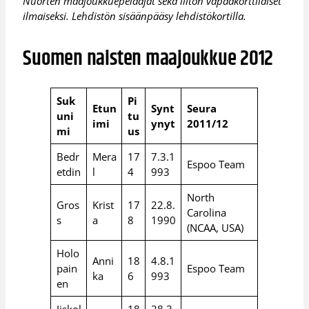
Nuorten maajoukkuepelaajat sekä liiton vapaakorttilaiset
ilmaiseksi. Lehdistön sisäänpääsy lehdistökortilla.
Suomen naisten maajoukkue 2012
Suk
Pi
Etun
Synt
Seura
uni
tu
imi
ynyt
2011/12
mi
us
Bedr
Mera
17
7.3.1
Espoo Team
etdin
l
4
993
North
Gros
Krist
17
22.8.
Carolina
s
a
8
1990
(NCAA, USA)
Holo
Anni
18
4.8.1
pain
Espoo Team
ka
6
993
en