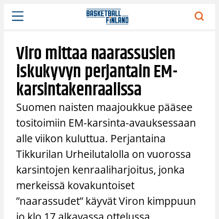
Siirry
sisältöön
Viro mittaa naarassusien
iskukyvyn perjantain EM-
karsintakenraalissa
Suomen naisten maajoukkue pääsee
tositoimiin EM-karsinta-avauksessaan
alle viikon kuluttua. Perjantaina
Tikkurilan Urheilutalolla on vuorossa
karsintojen kenraaliharjoitus, jonka
merkeissä kovakuntoiset
”naarassudet” käyvät Viron kimppuun
jo klo 17 alkavassa ottelussa.