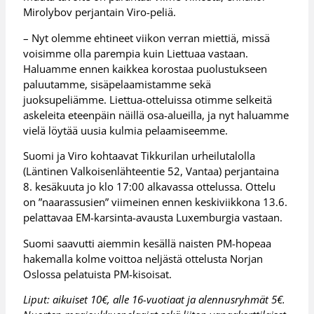
Mirolybov perjantain Viro-peliä.
– Nyt olemme ehtineet viikon verran miettiä, missä
voisimme olla parempia kuin Liettuaa vastaan.
Haluamme ennen kaikkea korostaa puolustukseen
paluutamme, sisäpelaamistamme sekä
juoksupeliämme. Liettua-otteluissa otimme selkeitä
askeleita eteenpäin näillä osa-alueilla, ja nyt haluamme
vielä löytää uusia kulmia pelaamiseemme.
Suomi ja Viro kohtaavat Tikkurilan urheilutalolla
(Läntinen Valkoisenlähteentie 52, Vantaa) perjantaina
8. kesäkuuta jo klo 17:00 alkavassa ottelussa. Ottelu
on ”naarassusien” viimeinen ennen keskiviikkona 13.6.
pelattavaa EM-karsinta-avausta Luxemburgia vastaan.
Suomi saavutti aiemmin kesällä naisten PM-hopeaa
hakemalla kolme voittoa neljästä ottelusta Norjan
Oslossa pelatuista PM-kisoisat.
Liput: aikuiset 10€, alle 16-vuotiaat ja alennusryhmät 5€.