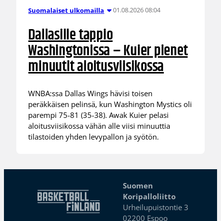
01.08.2026 08:04
Suomalaiset ulkomailla
Dallasille tappio
Washingtonissa – Kuier pienet
minuutit aloitusviisikossa
WNBA:ssa Dallas Wings hävisi toisen
peräkkäisen pelinsä, kun Washington Mystics oli
parempi 75-81 (35-38). Awak Kuier pelasi
aloitusviisikossa vähän alle viisi minuuttia
tilastoiden yhden levypallon ja syötön.
Suomen
Koripalloliitto
Urheilupuistontie 3
02200 Espoo