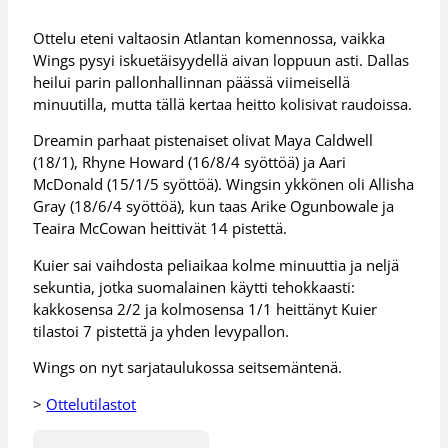
Ottelu eteni valtaosin Atlantan komennossa, vaikka
Wings pysyi iskuetäisyydellä aivan loppuun asti. Dallas
heilui parin pallonhallinnan päässä viimeisellä
minuutilla, mutta tällä kertaa heitto kolisivat raudoissa.
Dreamin parhaat pistenaiset olivat Maya Caldwell
(18/1), Rhyne Howard (16/8/4 syöttöä) ja Aari
McDonald (15/1/5 syöttöä). Wingsin ykkönen oli Allisha
Gray (18/6/4 syöttöä), kun taas Arike Ogunbowale ja
Teaira McCowan heittivät 14 pistettä.
Kuier sai vaihdosta peliaikaa kolme minuuttia ja neljä
sekuntia, jotka suomalainen käytti tehokkaasti:
kakkosensa 2/2 ja kolmosensa 1/1 heittänyt Kuier
tilastoi 7 pistettä ja yhden levypallon.
Wings on nyt sarjataulukossa seitsemäntenä.
>
Ottelutilastot