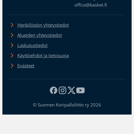
office@basket.fi
Henkilöstön yhteystiedot
Alueiden yhteystiedot
Laskutustiedot
Käyttöehdot ja tietosuoja
Evästeet
© Suomen Koripalloliitto ry 2026