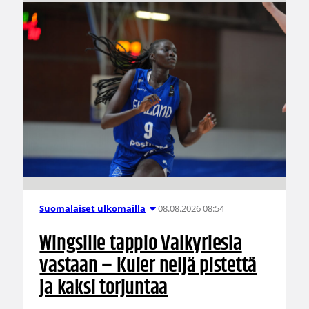
08.08.2026 08:54
Suomalaiset ulkomailla
Wingsille tappio Valkyriesia
vastaan – Kuier neljä pistettä
ja kaksi torjuntaa