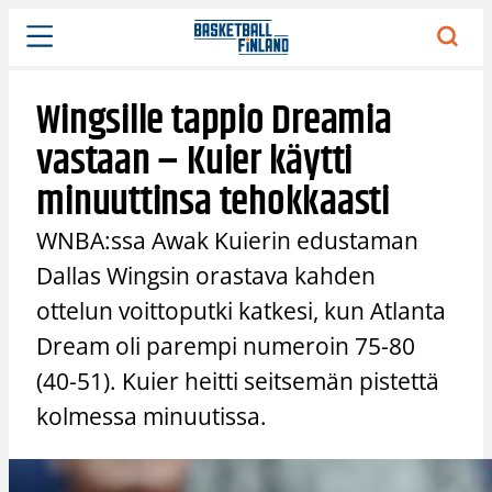
Siirry
sisältöön
Wingsille tappio Dreamia
vastaan – Kuier käytti
minuuttinsa tehokkaasti
WNBA:ssa Awak Kuierin edustaman
Dallas Wingsin orastava kahden
ottelun voittoputki katkesi, kun Atlanta
Dream oli parempi numeroin 75-80
(40-51). Kuier heitti seitsemän pistettä
kolmessa minuutissa.