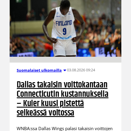
03.08.2026 09:24
Suomalaiset ulkomailla
Dallas takaisin voittokantaan
Connecticutin kustannuksella
– Kuier kuusi pistettä
selkeässä voitossa
WNBA:ssa Dallas Wings palasi takaisin voittojen