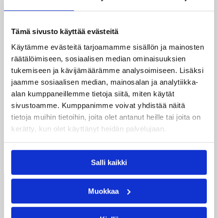
15.12.2005 00:00
Naisten Korisliiga
Ayanna Phillip siirtyy
Tämä sivusto käyttää evästeitä
Panttereista ToPoon
Käytämme evästeitä tarjoamamme sisällön ja mainosten
räätälöimiseen, sosiaalisen median ominaisuuksien
tukemiseen ja kävijämäärämme analysoimiseen. Lisäksi
Naisten SM-sarjan joukkue ToPo on hankkinut
jaamme sosiaalisen median, mainosalan ja analytiikka-
riveihinsä alkukauden Panttereita edustaneen
alan kumppaneillemme tietoja siitä, miten käytät
Ayanna Phillipin. Phillip pelaa jo tulevana
sivustoamme. Kumppanimme voivat yhdistää näitä
viikonloppuna uuden joukkueensa kanssa kun
tietoja muihin tietoihin, joita olet antanut heille tai joita on
ToPo kohtaa Vantaan Pussihukat ja
kerätty, kun olet käyttänyt heidän palvelujaan.
Lappeenrannan Catzin.
←
1
→
Salli kaikki
Suomen
Muokkaa
Koripalloliitto
Urheilupuistontie 3