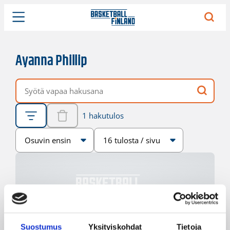
Ayanna Phillip
Vapaa hakusana
1 hakutulos
Järjestys
Sivukoko
Suostumus
Yksityiskohdat
Tietoja