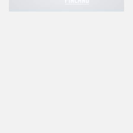
07.05.2005 00:00
Maajoukkue
Pojat voitokkaina, tytöille
tappioita PM-kisoissa
Ruotsin Solnassa pelattavien nuorten PM-
kilpailuiden kolmas päivä toi mukanaan kolme
suomalaisvoittoa. Sekä 18- että 16-vuotiaat pojat
esiintyivät voitokkaasti Tanskaa ja Ruotsia
vastaan. Tyttömaajoukkueet hävisivät kolmesta
ottelustaan kaksi.