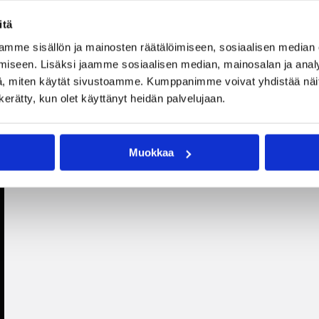
itä
mme sisällön ja mainosten räätälöimiseen, sosiaalisen median
iseen. Lisäksi jaamme sosiaalisen median, mainosalan ja analy
, miten käytät sivustoamme. Kumppanimme voivat yhdistää näitä t
n kerätty, kun olet käyttänyt heidän palvelujaan.
Muokkaa