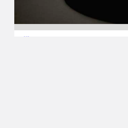
09.03.2014 00:00
Pääjuttu
Kalevi Sylander on
poissa
Suomen Koripalloliitto on ottanut vastaan
suru-uutisen. 1950-luvun näyttävimpiin
suomalaiskoripalloilijoihin kuulunut Kalevi
Sylander on poistunut joukostamme. Sylander
oli syntynyt Helsingissä 18. toukokuuta 1931.