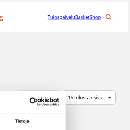
et
Tulospalvelu
BasketShop
Järjestys
Sivukoko
Tietoja