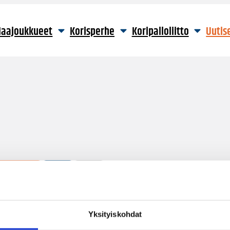
aajoukkueet
Korisperhe
Koripalloliitto
Uutis
1 hakutulos
Yksityiskohdat