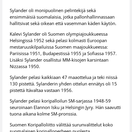
Sylander oli monipuolinen pelintekijä sekä
ensimmäisiä suomalaisia, jotka pallonhallinnassaan
hallitsivat sekä oikean että vasemman käden käytön.
Kalevi Sylander oli Suomen olympiajoukkueessa
Helsingissä 1952 sekä pelasi kolmasti Euroopan
mestaruuskilpailuissa Suomen maajoukkueessa:
Pariisissa 1951, Budapestissä 1955 ja Sofiassa 1957.
Lisäksi Sylander osallistui MM-kisojen karsintaan
Nizzassa 1950.
Sylander pelasi kaikkiaan 47 maaottelua ja teki niissä
130 pistettä. Sylanderin yhden ottelun ennätys oli 15
pistettä Itävaltaa vastaan 1956.
Sylander pelasi koripalloilun SM-sarjassa 1948-59
seuroinaan Elannon Isku ja Helsingin Jyry. Hän saavutti
tuona aikana kolme SM-pronssia.
Suomen Koripalloliitto välittää surunvalittelut koko
suomalaisen koripalloperheen puolesta.