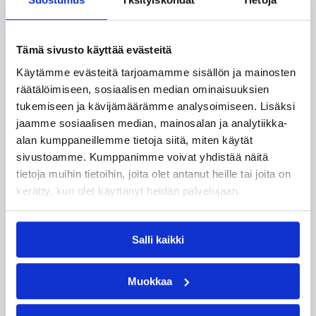
voittivat Luxemburgin – EM-
kisojen voittotili aukesi
vakuuttavalla pelillä
Tämä sivusto käyttää evästeitä
Käytämme evästeitä tarjoamamme sisällön ja mainosten
räätälöimiseen, sosiaalisen median ominaisuuksien
Suomen 16-vuotiaat pojat ottivat vakuuttavan
tukemiseen ja kävijämäärämme analysoimiseen. Lisäksi
85–45-voiton Luxemburgista B-divisioonan EM-
kilpailuissa johtamalla ottelua alusta loppuun.
jaamme sosiaalisen median, mainosalan ja analytiikka-
Suomi kohtaa huomenna Ruotsin klo 19.30
alan kumppaneillemme tietoja siitä, miten käytät
Suomen aikaa.
sivustoamme. Kumppanimme voivat yhdistää näitä
tietoja muihin tietoihin, joita olet antanut heille tai joita on
kerätty, kun olet käyttänyt heidän palvelujaan.
Salli kaikki
Muokkaa