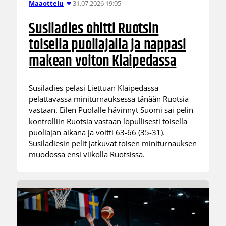
31.07.2026 19:05
Maaottelu
Susiladies ohitti Ruotsin
toisella puoliajalla ja nappasi
makean voiton Klaipedassa
Susiladies pelasi Liettuan Klaipedassa
pelattavassa miniturnauksessa tänään Ruotsia
vastaan. Eilen Puolalle hävinnyt Suomi sai pelin
kontrolliin Ruotsia vastaan lopullisesti toisella
puoliajan aikana ja voitti 63-66 (35-31).
Susiladiesin pelit jatkuvat toisen miniturnauksen
muodossa ensi viikolla Ruotsissa.