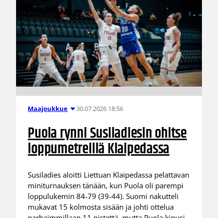
30.07.2026 18:56
Maajoukkue
Puola rynni Susiladiesin ohitse
loppumetreillä Klaipedassa
Susiladies aloitti Liettuan Klaipedassa pelattavan
miniturnauksen tänään, kun Puola oli parempi
loppulukemin 84-79 (39-44). Suomi nakutteli
mukavat 15 kolmosta sisään ja johti ottelua
parhaimmillaan 11 pistettä, mutta Puola kipusi