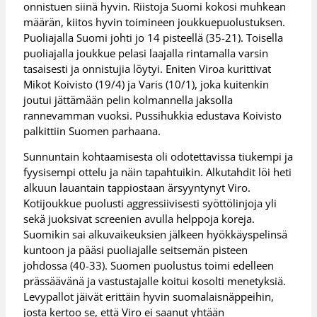
onnistuen siinä hyvin. Riistoja Suomi kokosi muhkean
määrän, kiitos hyvin toimineen joukkuepuolustuksen.
Puoliajalla Suomi johti jo 14 pisteellä (35-21). Toisella
puoliajalla joukkue pelasi laajalla rintamalla varsin
tasaisesti ja onnistujia löytyi. Eniten Viroa kurittivat
Mikot Koivisto (19/4) ja Varis (10/1), joka kuitenkin
joutui jättämään pelin kolmannella jaksolla
rannevamman vuoksi. Pussihukkia edustava Koivisto
palkittiin Suomen parhaana.
Sunnuntain kohtaamisesta oli odotettavissa tiukempi ja
fyysisempi ottelu ja näin tapahtuikin. Alkutahdit löi heti
alkuun lauantain tappiostaan ärsyyntynyt Viro.
Kotijoukkue puolusti aggressiivisesti syöttölinjoja yli
sekä juoksivat screenien avulla helppoja koreja.
Suomikin sai alkuvaikeuksien jälkeen hyökkäyspelinsä
kuntoon ja pääsi puoliajalle seitsemän pisteen
johdossa (40-33). Suomen puolustus toimi edelleen
prässäävänä ja vastustajalle koitui kosolti menetyksiä.
Levypallot jäivät erittäin hyvin suomalaisnäppeihin,
josta kertoo se, että Viro ei saanut yhtään