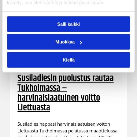
kerätty, kun olet käyttänyt heidän palvelujaan.
Salli kaikki
Muokkaa
Kiellä
06.08.2026 21:44
Maaottelu
Susiladiesin puolustus rautaa
Tukholmassa –
harvinaislaatuinen voitto
Liettuasta
Susiladies nappasi harvinaislaatuisen voiton
Liettuasta Tukholmassa pelatussa maaottelussa.