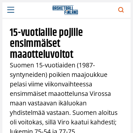
Siirry
sisältöön
15-vuotiaille pojille
ensimmäiset
maaotteluvoitot
Suomen 15-vuotiaiden (1987-
syntyneiden) poikien maajoukkue
pelasi viime viikonvaihteessa
ensimmäiset maaottelunsa Virossa
maan vastaavan ikäluokan
yhdistelmää vastaan. Suomen aloitus
oli voitokas, sillä Viro kaatui kahdesti;
lukemin 75-54 ja 77-75.