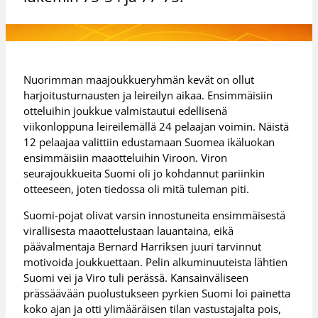
Nuorimman maajoukkueryhmän kevät on ollut
harjoitusturnausten ja leireilyn aikaa. Ensimmäisiin
otteluihin joukkue valmistautui edellisenä
viikonloppuna leireilemällä 24 pelaajan voimin. Näistä
12 pelaajaa valittiin edustamaan Suomea ikäluokan
ensimmäisiin maaotteluihin Viroon. Viron
seurajoukkueita Suomi oli jo kohdannut pariinkin
otteeseen, joten tiedossa oli mitä tuleman piti.
Suomi-pojat olivat varsin innostuneita ensimmäisestä
virallisesta maaottelustaan lauantaina, eikä
päävalmentaja Bernard Harriksen juuri tarvinnut
motivoida joukkuettaan. Pelin alkuminuuteista lähtien
Suomi vei ja Viro tuli perässä. Kansainväliseen
prässäävään puolustukseen pyrkien Suomi loi painetta
koko ajan ja otti ylimääräisen tilan vastustajalta pois,