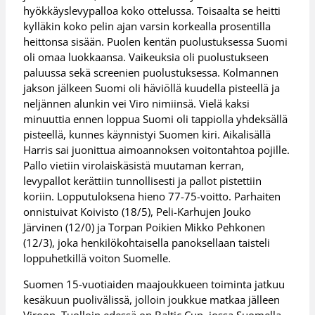
hyökkäyslevypalloa koko ottelussa. Toisaalta se heitti
kylläkin koko pelin ajan varsin korkealla prosentilla
heittonsa sisään. Puolen kentän puolustuksessa Suomi
oli omaa luokkaansa. Vaikeuksia oli puolustukseen
paluussa sekä screenien puolustuksessa. Kolmannen
jakson jälkeen Suomi oli häviöllä kuudella pisteellä ja
neljännen alunkin vei Viro nimiinsä. Vielä kaksi
minuuttia ennen loppua Suomi oli tappiolla yhdeksällä
pisteellä, kunnes käynnistyi Suomen kiri. Aikalisällä
Harris sai juonittua aimoannoksen voitontahtoa pojille.
Pallo vietiin virolaiskäsistä muutaman kerran,
levypallot kerättiin tunnollisesti ja pallot pistettiin
koriin. Lopputuloksena hieno 77-75-voitto. Parhaiten
onnistuivat Koivisto (18/5), Peli-Karhujen Jouko
Järvinen (12/0) ja Torpan Poikien Mikko Pehkonen
(12/3), joka henkilökohtaisella panoksellaan taisteli
loppuhetkillä voiton Suomelle.
Suomen 15-vuotiaiden maajoukkueen toiminta jatkuu
kesäkuun puolivälissä, jolloin joukkue matkaa jälleen
Viroon. Tuolloin edessä on Baltic Cup, jossa Suomella