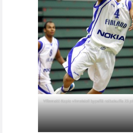
Villematti Kopio viimeisteli kypsillä ratkaisuilla 23 pi