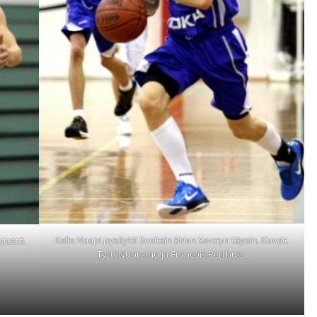
Kalle Naapi pysäytti Sveitsin Brian Savoyn täysin. Kuvat:
stettä.
Tytti Nuoramo ja Francois Perthuis.