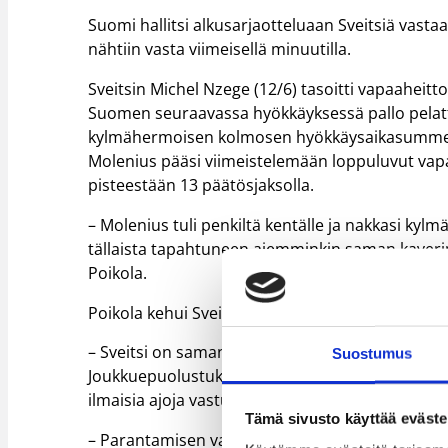
Suomi hallitsi alkusarjaotteluaan Sveitsiä vasta
nähtiin vasta viimeisellä minuutilla.
Sveitsin Michel Nzege (12/6) tasoitti vapaaheitto
Suomen seuraavassa hyökkäyksessä pallo pelatti
kylmähermoisen kolmosen hyökkäysaikasummerin s
Molenius pääsi viimeistelemään loppuluvut vapaa
pisteestään 13 päätösjaksolla.
– Molenius tuli penkiltä kentälle ja nakkasi kylmä
tällaista tapahtuneen aiemminkin saman kaverin
Poikola.
Poikola kehui Sveitsi-ottelua joukkueensa tasap
– Sveitsi on saman tason joukkue kuin avausva
Suostumus
Joukkuepuolustuksemme ja etenkin takapelaajie
ilmaisia ajoja vastustajalle, kiitteli Poikola.
Tämä sivusto käyttää eväste
– Parantamisen varaa on tosin vielä palloscreen