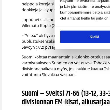
Käytämme evästeitä tarjoama
helppoja koreja sillä, että menetämme palloa no
ja kävijämäärämme analysoim
donkkeja ja layupeja ohi. Niillä Sveitsi pysyi tän
kumppaneillemme tietoja siitä
olet antanut heille tai joita o
Loppuhetkillä kunnostautuneen Moleniuksen ohe
Villematti Kopio (23/1), Daniel Dolenc (10/13) ja 
– ”Viltsu” oli hyvä molemmissa päissä, hyviä ja k
Kiellä
puolustuksensakin paranee koko ajan. Kalle Naa
Savoyn (7/2) pysäyttämisessä.
Suomi kohtaa maanantain alkulohko-ottelussaa
varmistaakseen Suomen on voitettava Tshekki v
divisioonapaikasta myös, jos joukkue kaataa Tshe
voitotonta Slovakiaa vastaan.
Suomi – Sveitsi 71-66 (13-12, 33-
divisioonan EM-kisat, alkusarjaa,