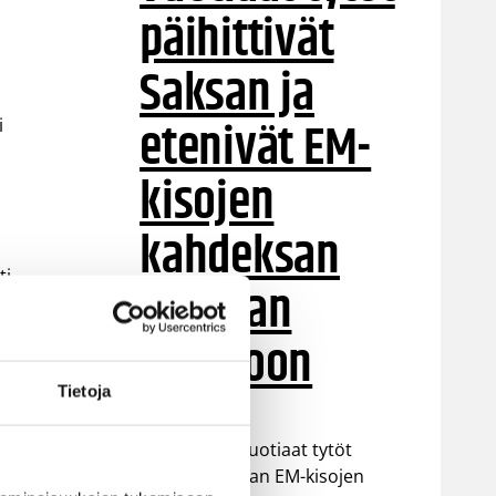
päihittivät
Saksan ja
etenivät EM-
i
kisojen
kahdeksan
ti
parhaan
joukkoon
Tietoja
Suomen 18-vuotiaat tytöt
voittivat Saksan EM-kisojen