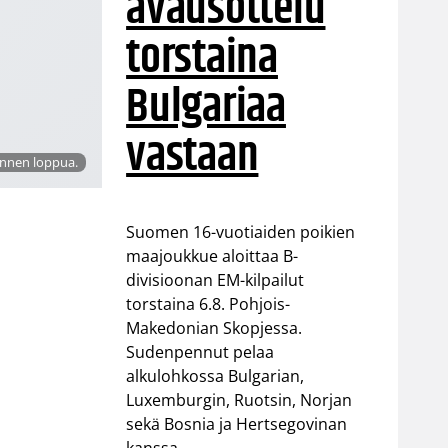
avausottelu
torstaina
Bulgariaa
vastaan
ennen loppua.
Suomen 16-vuotiaiden poikien
maajoukkue aloittaa B-
divisioonan EM-kilpailut
torstaina 6.8. Pohjois-
Makedonian Skopjessa.
Sudenpennut pelaa
alkulohkossa Bulgarian,
Luxemburgin, Ruotsin, Norjan
sekä Bosnia ja Hertsegovinan
kanssa.