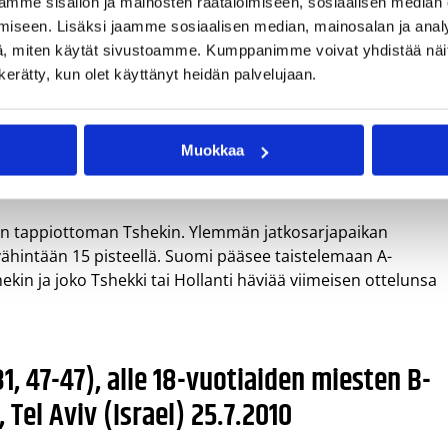
mme sisällön ja mainosten räätälöimiseen, sosiaalisen median
peissa ylivoimahyökkäyksissä tai pistämme 2-1-tilanteissa
iseen. Lisäksi jaamme sosiaalisen median, mainosalan ja analy
ään perässä.
, miten käytät sivustoamme. Kumppanimme voivat yhdistää näitä t
n kerätty, kun olet käyttänyt heidän palvelujaan.
ssa Suomen parhaat pelaajat Sveitsiä vastaan olivat
Kalle Naapi (0/1).
ypsiä ratkaisuja. Dolenc tuli jälleen kovaa levypalloihin, hän
Muokkaa
pi teki puolestaan huikeaa työtä Sveitsin ykkösskoraajan Br
n tappiottoman Tshekin. Ylemmän jatkosarjapaikan
ähintään 15 pisteellä. Suomi pääsee taistelemaan A-
kin ja joko Tshekki tai Hollanti häviää viimeisen ottelunsa
31, 47-47), alle 18-vuotiaiden miesten B-
 Tel Aviv (Israel) 25.7.2010