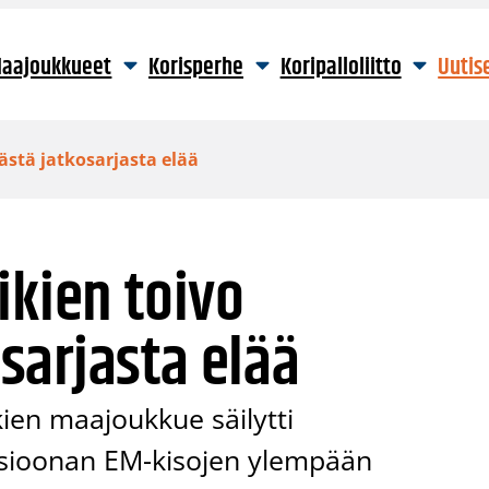
aajoukkueet
Korisperhe
Koripalloliitto
Uutis
ästä jatkosarjasta elää
ikien toivo
sarjasta elää
ien maajoukkue säilytti
visioonan EM-kisojen ylempään