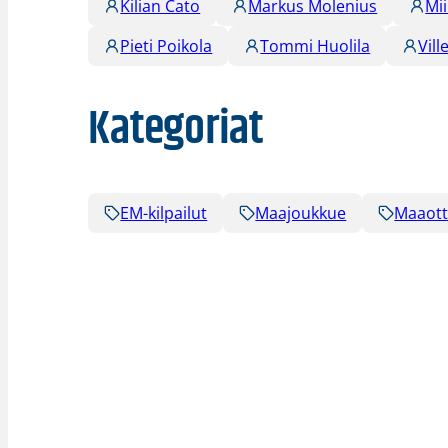
Kilian Cato
Markus Molenius
Mi
Pieti Poikola
Tommi Huolila
Vil
Kategoriat
EM-kilpailut
Maajoukkue
Maaott