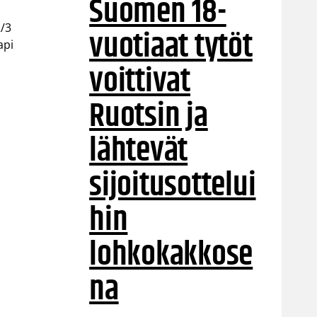
Suomen 18-
2/3
vuotiaat tytöt
api
voittivat
Ruotsin ja
lähtevät
sijoitusottelui
hin
lohkokakkose
na