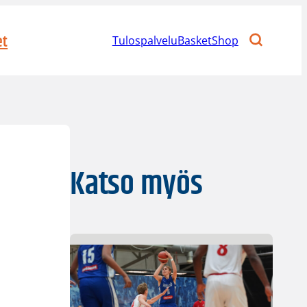
et
Tulospalvelu
BasketShop
Katso myös