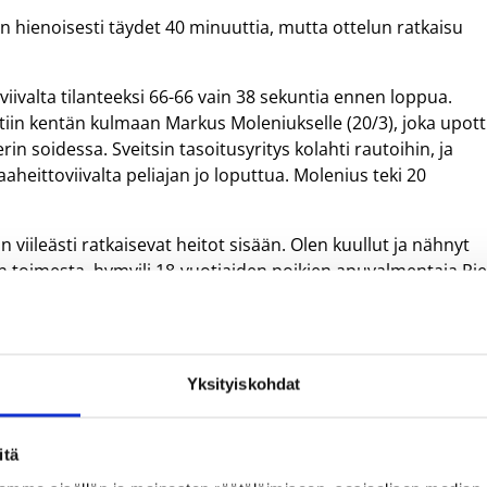
an hienoisesti täydet 40 minuuttia, mutta ottelun ratkaisu
viivalta tilanteeksi 66-66 vain 38 sekuntia ennen loppua.
in kentän kulmaan Markus Moleniukselle (20/3), joka upott
oidessa. Sveitsin tasoitusyritys kolahti rautoihin, ja
heittoviivalta peliajan jo loputtua. Molenius teki 20
n viileästi ratkaisevat heitot sisään. Olen kuullut ja nähnyt
 toimesta, hymyili 18-vuotiaiden poikien apuvalmentaja Pie
ainoisimmaksi esitykseksi tähän asti.
stustajamme Hollanti, jolle hävisimme avausottelumme.
Yksityiskohdat
n puolustus oli oikein terävää – emme antaneet lainkaan
itä
in puolustamisessa. Lisäksi annamme vastustajalle liikaa