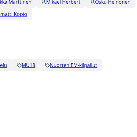
ikka Marttinen
Mikael Herbert
Osku Heinonen
lematti Kopio
elu
MU18
Nuorten EM-kilpailut