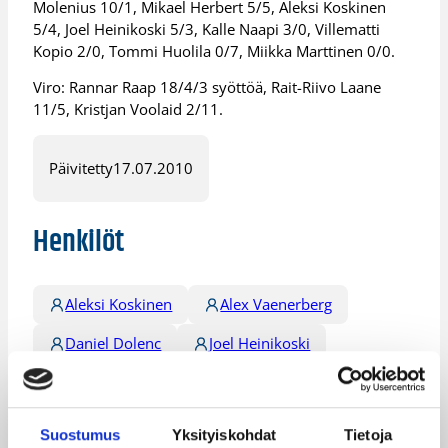
Molenius 10/1, Mikael Herbert 5/5, Aleksi Koskinen
5/4, Joel Heinikoski 5/3, Kalle Naapi 3/0, Villematti
Kopio 2/0, Tommi Huolila 0/7, Miikka Marttinen 0/0.
Viro: Rannar Raap 18/4/3 syöttöä, Rait-Riivo Laane
11/5, Kristjan Voolaid 2/11.
Päivitetty
17.07.2010
Henkilöt
Aleksi Koskinen
Alex Vaenerberg
Daniel Dolenc
Joel Heinikoski
Kalle Naapi
Kilian Cato
Markus Molenius
Miikka Marttinen
Suostumus
Yksityiskohdat
Tietoja