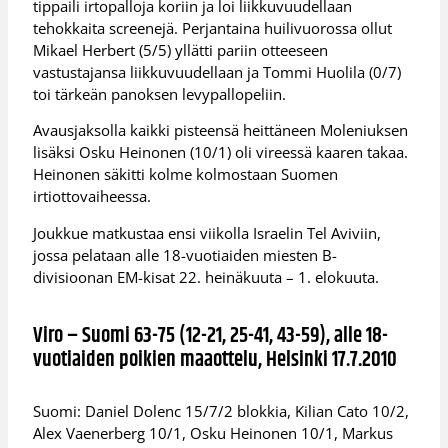
tippaili irtopalloja koriin ja loi liikkuvuudellaan
tehokkaita screenejä. Perjantaina huilivuorossa ollut
Mikael Herbert (5/5) yllätti pariin otteeseen
vastustajansa liikkuvuudellaan ja Tommi Huolila (0/7)
toi tärkeän panoksen levypallopeliin.
Avausjaksolla kaikki pisteensä heittäneen Moleniuksen
lisäksi Osku Heinonen (10/1) oli vireessä kaaren takaa.
Heinonen säkitti kolme kolmostaan Suomen
irtiottovaiheessa.
Joukkue matkustaa ensi viikolla Israelin Tel Aviviin,
jossa pelataan alle 18-vuotiaiden miesten B-
divisioonan EM-kisat 22. heinäkuuta – 1. elokuuta.
Viro – Suomi 63-75 (12-21, 25-41, 43-59), alle 18-
vuotiaiden poikien maaottelu, Helsinki 17.7.2010
Suomi: Daniel Dolenc 15/7/2 blokkia, Kilian Cato 10/2,
Alex Vaenerberg 10/1, Osku Heinonen 10/1, Markus