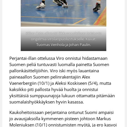
Kilian Cato aiheutti liikkuvuudellaan toistuvia
ongelmia virolaispuolustukselle. Kuvat:
Tuomas Venhola ja Johan Paulin.
Perjantai-illan ottelussa Viro onnistui hidastamaan
Suomen peliä tuntuvasti luomalla painetta Suomen
pallonkäsittelijöihin. Viro iski myös lauantaina
paineaallon Suomen pelinrakentajiin Alex
Vaenerbergiin (10/1) ja Aleksi Koskiseen (5/4), mutta
kaksikko piti pallosta hyvää huolta ja onnistui
yksittäisiä sumppuunajoja lukuun ottamatta pitämään
suomalaishyökkäyksen hyvin kasassa.
Kaukoheitoissaan perjantaina ontunut Suomi ampaisi
jo avausjaksolla kymmenen pisteen johtoon Markus
Moleniuksen (10/1) onnistumisten myötä, ja ero kasvoi