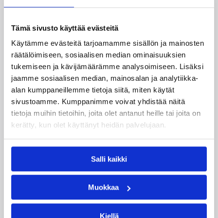
Mikael Herbert
Osku Heinonen
Rait Riivo Laane
Rannar Raap
Tämä sivusto käyttää evästeitä
Tommi Huolila
Villematti Kopio
Käytämme evästeitä tarjoamamme sisällön ja mainosten
räätälöimiseen, sosiaalisen median ominaisuuksien
Kategoriat
tukemiseen ja kävijämäärämme analysoimiseen. Lisäksi
jaamme sosiaalisen median, mainosalan ja analytiikka-
alan kumppaneillemme tietoja siitä, miten käytät
sivustoamme. Kumppanimme voivat yhdistää näitä
Maajoukkue
Maaottelu
MU18
tietoja muihin tietoihin, joita olet antanut heille tai joita on
kerätty, kun olet käyttänyt heidän palvelujaan.
Katso myös
Salli kaikki
Muokkaa
Kiellä