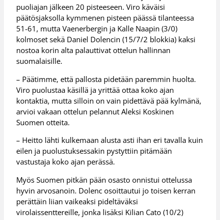
puoliajan jälkeen 20 pisteeseen. Viro käväisi
päätösjaksolla kymmenen pisteen päässä tilanteessa
51-61, mutta Vaenerbergin ja Kalle Naapin (3/0)
kolmoset sekä Daniel Dolencin (15/7/2 blokkia) kaksi
nostoa korin alta palauttivat ottelun hallinnan
suomalaisille.
– Päätimme, että pallosta pidetään paremmin huolta.
Viro puolustaa käsillä ja yrittää ottaa koko ajan
kontaktia, mutta silloin on vain pidettävä pää kylmänä,
arvioi vakaan ottelun pelannut Aleksi Koskinen
Suomen otteita.
– Heitto lähti kulkemaan alusta asti ihan eri tavalla kuin
eilen ja puolustuksessakin pystyttiin pitämään
vastustaja koko ajan perässä.
Myös Suomen pitkän pään osasto onnistui ottelussa
hyvin arvosanoin. Dolenc osoittautui jo toisen kerran
perättäin liian vaikeaksi pideltäväksi
virolaissenttereille, jonka lisäksi Kilian Cato (10/2)