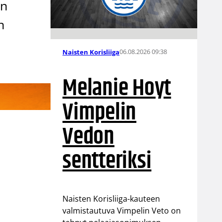
an
n
06.08.2026 09:38
Naisten Korisliiga
Melanie Hoyt
Vimpelin
Vedon
sentteriksi
n
Naisten Korisliiga-kauteen
valmistautuva Vimpelin Veto on