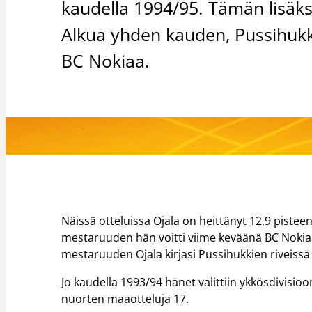
kaudella 1994/95. Tämän lisäk
Alkua yhden kauden, Pussihukki
BC Nokiaa.
Näissä otteluissa Ojala on heittänyt 12,9 pistee
mestaruuden hän voitti viime keväänä BC Nokian 
mestaruuden Ojala kirjasi Pussihukkien riveissä
Jo kaudella 1993/94 hänet valittiin ykkösdivisio
nuorten maaotteluja 17.