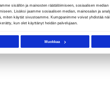
mme sisällön ja mainosten räätälöimiseen, sosiaalisen median
iseen. Lisäksi jaamme sosiaalisen median, mainosalan ja analy
, miten käytät sivustoamme. Kumppanimme voivat yhdistää näitä t
n kerätty, kun olet käyttänyt heidän palvelujaan.
Muokkaa