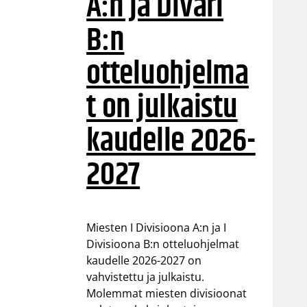
A:n ja Divari
B:n
otteluohjelma
t on julkaistu
kaudelle 2026-
2027
Miesten I Divisioona A:n ja I
Divisioona B:n otteluohjelmat
kaudelle 2026-2027 on
vahvistettu ja julkaistu.
Molemmat miesten divisioonat