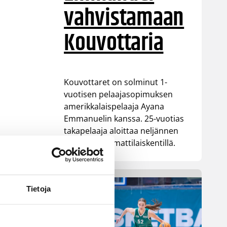
vahvistamaan
Kouvottaria
Kouvottaret on solminut 1-
vuotisen pelaajasopimuksen
amerikkalaispelaaja Ayana
Emmanuelin kanssa. 25-vuotias
takapelaaja aloittaa neljännen
kautensa ammattilaiskentillä.
Tietoja