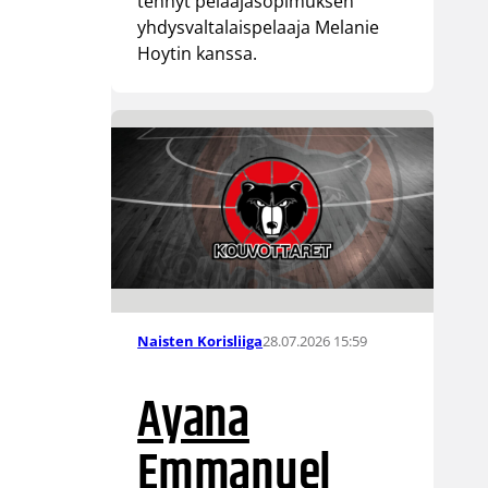
tehnyt pelaajasopimuksen
yhdysvaltalaispelaaja Melanie
Hoytin kanssa.
28.07.2026 15:59
Naisten Korisliiga
Ayana
Emmanuel