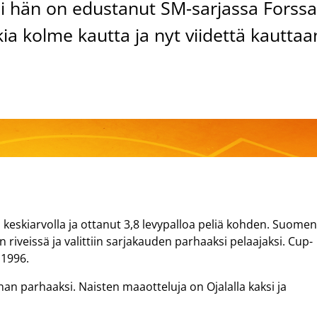
si hän on edustanut SM-sarjassa Forss
a kolme kautta ja nyt viidettä kauttaa
n keskiarvolla ja ottanut 3,8 levypalloa peliä kohden. Suome
riveissä ja valittiin sarjakauden parhaaksi pelaajaksi. Cup-
 1996.
onan parhaaksi. Naisten maaotteluja on Ojalalla kaksi ja