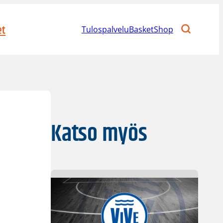
et
Tulospalvelu
BasketShop
Katso myös