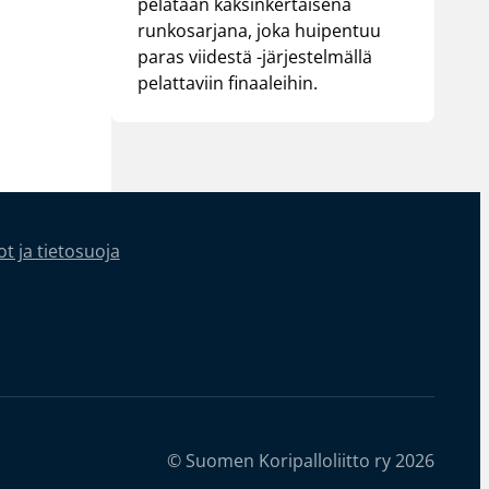
pelataan kaksinkertaisena
runkosarjana, joka huipentuu
paras viidestä -järjestelmällä
pelattaviin finaaleihin.
t ja tietosuoja
© Suomen Koripalloliitto ry 2026