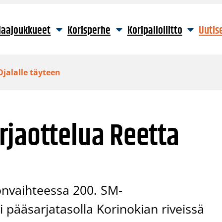
aajoukkueet
Korisperhe
Koripalloliitto
Uutis
jalalle täyteen
rjaottelua Reetta
konvaihteessa 200. SM-
i pääsarjatasolla Korinokian riveissä