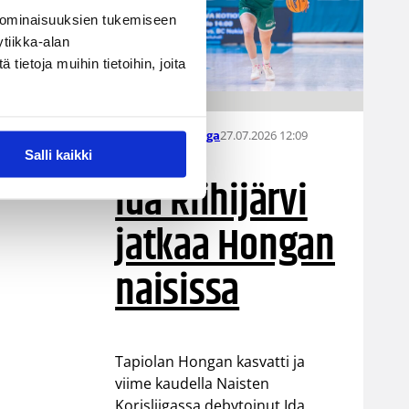
 ominaisuuksien tukemiseen
tiikka-alan
ietoja muihin tietoihin, joita
27.07.2026 12:09
Naisten Korisliiga
Salli kaikki
Ida Riihijärvi
jatkaa Hongan
naisissa
Tapiolan Hongan kasvatti ja
viime kaudella Naisten
Korisliigassa debytoinut Ida