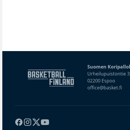
Suomen Koripallol
Urheilupuistontie 3
02200 Espoo
office@basket.fi