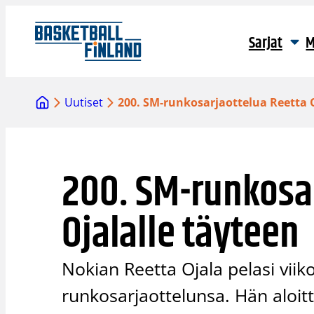
Siirry
sisältöön
Sarjat
M
Uutiset
200. SM-runkosarjaottelua Reetta O
200. SM-runkosa
Ojalalle täyteen
Nokian Reetta Ojala pelasi vii
runkosarjaottelunsa. Hän aloitt