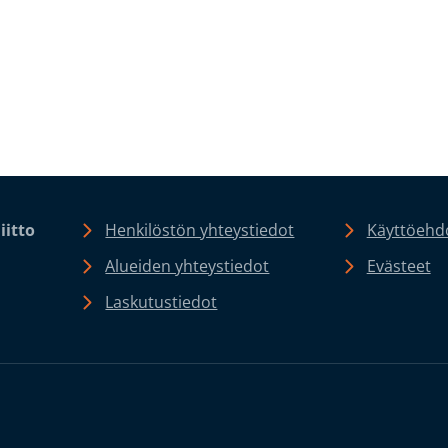
iitto
Henkilöstön yhteystiedot
Käyttöehdo
Alueiden yhteystiedot
Evästeet
Laskutustiedot