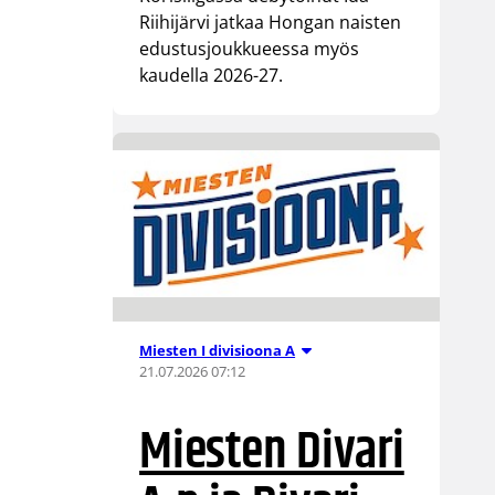
Riihijärvi jatkaa Hongan naisten
edustusjoukkueessa myös
kaudella 2026-27.
Miesten I divisioona A
21.07.2026 07:12
Miesten Divari