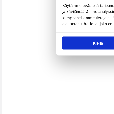
Käytämme evästeitä tarjoama
ja kävijämäärämme analysoim
kumppaneillemme tietoja siitä
olet antanut heille tai joita o
Kiellä