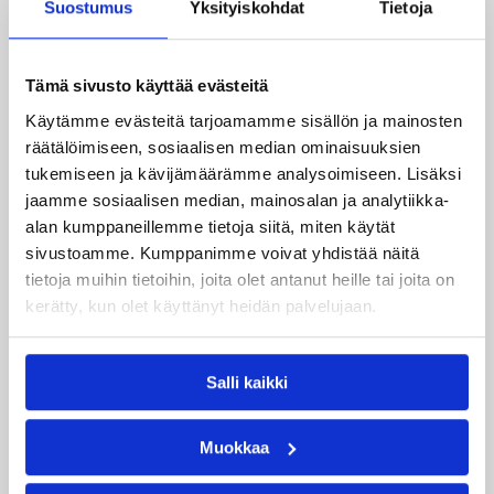
Suostumus
Yksityiskohdat
Tietoja
Tämä sivusto käyttää evästeitä
Käytämme evästeitä tarjoamamme sisällön ja mainosten
räätälöimiseen, sosiaalisen median ominaisuuksien
tukemiseen ja kävijämäärämme analysoimiseen. Lisäksi
jaamme sosiaalisen median, mainosalan ja analytiikka-
alan kumppaneillemme tietoja siitä, miten käytät
sivustoamme. Kumppanimme voivat yhdistää näitä
tietoja muihin tietoihin, joita olet antanut heille tai joita on
kerätty, kun olet käyttänyt heidän palvelujaan.
06.08.2026 21:44
Maaottelu
Susiladiesin puolustus rautaa
Salli kaikki
Tukholmassa –
Muokkaa
harvinaislaatuinen voitto