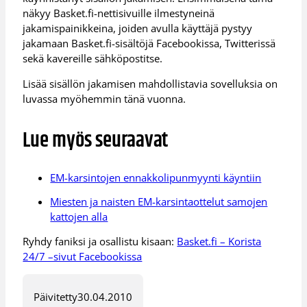
näkyy Basket.fi-nettisivuille ilmestyneinä
jakamispainikkeina, joiden avulla käyttäjä pystyy
jakamaan Basket.fi-sisältöjä Facebookissa, Twitterissä
sekä kavereille sähköpostitse.
Lisää sisällön jakamisen mahdollistavia sovelluksia on
luvassa myöhemmin tänä vuonna.
Lue myös seuraavat
EM-karsintojen ennakkolipunmyynti käyntiin
Miesten ja naisten EM-karsintaottelut samojen
kattojen alla
Ryhdy faniksi ja osallistu kisaan:
Basket.fi – Korista
24/7 –sivut Facebookissa
Päivitetty
30.04.2010