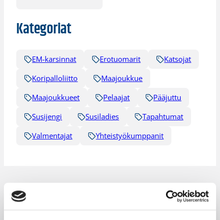
Kategoriat
EM-karsinnat
Erotuomarit
Katsojat
Koripalloliitto
Maajoukkue
Maajoukkueet
Pelaajat
Pääjuttu
Susijengi
Susiladies
Tapahtumat
Valmentajat
Yhteistyökumppanit
Katso myös