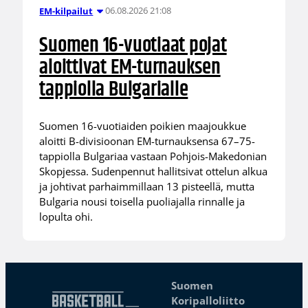
06.08.2026 21:08
EM-kilpailut
Suomen 16-vuotiaat pojat
aloittivat EM-turnauksen
tappiolla Bulgarialle
Suomen 16-vuotiaiden poikien maajoukkue
aloitti B-divisioonan EM-turnauksensa 67–75-
tappiolla Bulgariaa vastaan Pohjois-Makedonian
Skopjessa. Sudenpennut hallitsivat ottelun alkua
ja johtivat parhaimmillaan 13 pisteellä, mutta
Bulgaria nousi toisella puoliajalla rinnalle ja
lopulta ohi.
Suomen
Koripalloliitto