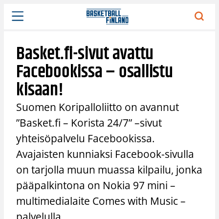
Siirry
sisältöön
Basket.fi-sivut avattu
Facebookissa – osallistu
kisaan!
Suomen Koripalloliitto on avannut
”Basket.fi – Korista 24/7” –sivut
yhteisöpalvelu Facebookissa.
Avajaisten kunniaksi Facebook-sivulla
on tarjolla muun muassa kilpailu, jonka
pääpalkintona on Nokia 97 mini –
multimedialaite Comes with Music –
palvelulla.