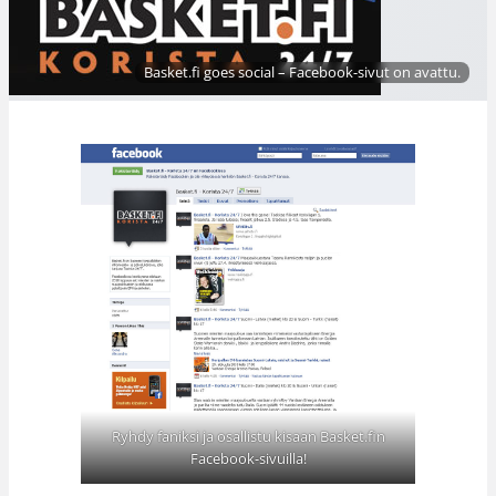
Basket.fi goes social – Facebook-sivut on avattu.
Ryhdy faniksi ja osallistu kisaan Basket.fin
Facebook-sivuilla!