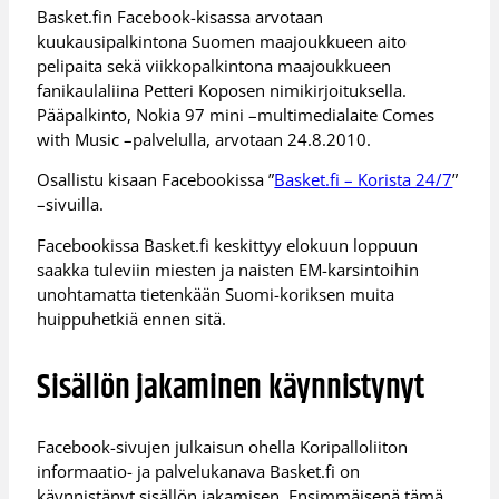
Basket.fin Facebook-kisassa arvotaan
kuukausipalkintona Suomen maajoukkueen aito
pelipaita sekä viikkopalkintona maajoukkueen
fanikaulaliina Petteri Koposen nimikirjoituksella.
Pääpalkinto, Nokia 97 mini –multimedialaite Comes
with Music –palvelulla, arvotaan 24.8.2010.
Osallistu kisaan Facebookissa ”
Basket.fi – Korista 24/7
”
–sivuilla.
Facebookissa Basket.fi keskittyy elokuun loppuun
saakka tuleviin miesten ja naisten EM-karsintoihin
unohtamatta tietenkään Suomi-koriksen muita
huippuhetkiä ennen sitä.
Sisällön jakaminen käynnistynyt
Facebook-sivujen julkaisun ohella Koripalloliiton
informaatio- ja palvelukanava Basket.fi on
käynnistänyt sisällön jakamisen. Ensimmäisenä tämä